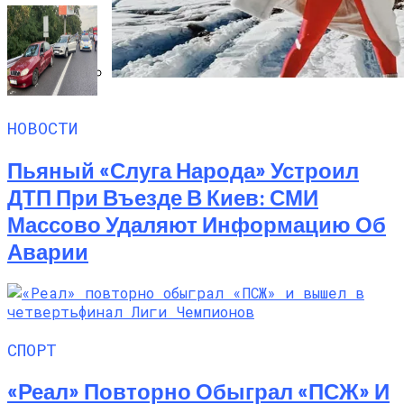
Семейное Наследие: Кейт Хадсон
Хранит Свои Наряды Для Дочери Рани
НОВОСТИ
Пьяный «слуга Народа» Устроил
ДТП При Въезде В Киев: СМИ
Массово Удаляют Информацию Об
Аварии
СПОРТ
«Реал» Повторно Обыграл «ПСЖ» И