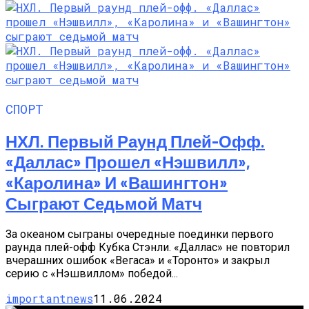
СПОРТ
НХЛ. Первый Раунд Плей-Офф.
«Даллас» Прошел «Нэшвилл»,
«Каролина» И «Вашингтон»
Сыграют Седьмой Матч
За океаном сыграны очередные поединки первого
раунда плей-офф Кубка Стэнли. «Даллас» не повторил
вчерашних ошибок «Вегаса» и «Торонто» и закрыл
серию с «Нэшвиллом» победой...
importantnews
11.06.2024