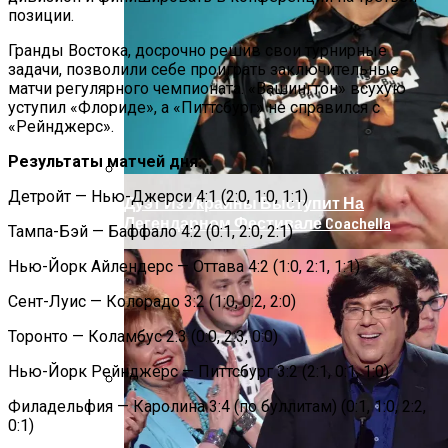
Под Киевом Мотоцикл Влетел В
позиции.
Легковушку: Двое Погибших
Гранды Востока, досрочно решив свои турнирные
задачи, позволили себе проиграть заключительные
матчи регулярного чемпионата. «Вашингтон» всухую
уступил «Флориде», а «Питтсбург» не справился с
«Рейнджерс».
Результаты матчей дня:
Детройт — Нью-Джерси 4:1 (2:0, 1:0, 1:1)
Дуэт Из Украины Выступит На
Легендарном Фестивале Coachella
Тампа-Бэй — Баффало 4:2 (0:1, 2:0, 2:1)
Нью-Йорк Айлендерс — Оттава 4:2 (1:0, 2:1, 1:1)
Сент-Луис — Колорадо 3:2 (1:0, 0:2, 2:0)
Торонто — Коламбус 2:3 (0:0, 2:3, 0:0)
Нью-Йорк Рейнджерс — Питтсбург 3:2 (2:1, 0:1, 1:0)
Филадельфия — Каролина 3:4 (по буллитам) (0:1, 1:0, 2:2,
Прокурор Хмельницкой Области Умер
0:1)
От Осложнений Коронавируса