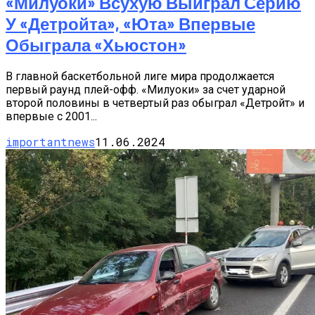
«Милуоки» Всухую Выиграл Серию
У «Детройта», «Юта» Впервые
Обыграла «Хьюстон»
В главной баскетбольной лиге мира продолжается
первый раунд плей-офф. «Милуоки» за счет ударной
второй половины в четвертый раз обыграл «Детройт» и
впервые с 2001...
importantnews
11.06.2024