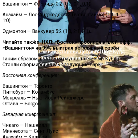
Вашингтон — Флорида 0:2 (0:0, 0:1, 0:1)
Анахайм — Лос-Анджедес 4:3 (в овертайме) (1:1, 1:1, 1:1,
1:0)
Эдмонтон — Ванкувер 5:2 (1:0, 2:1, 2:1)
Читайте также: НХЛ: «Бостон» пробился в плей-офф,
«Вашингтон» на 99% выиграл регулярный сезон
Тёмная Сторона Детских Шоу: Куда
Пропал Скандальный Создатель
Таким образом, в первом раунде плей-офф Кубка
Никелодеона
Стэнли сформировались следующие пары:
Восточная конференция:
Вашингтон — Торонто
Питтсбург — Коламбус
Монреаль — Нью-Йорк Рейнджерс
Оттава — Бостон
Западная конференция:
В Египте Госпитализировали 5-
Летнюю Украинку С Признаками
Чикаго — Нэшвилл
Изнасилования: Мать Отрицает
Миннесота — Сент-Луис
Насилие
Анахайм — Калгари