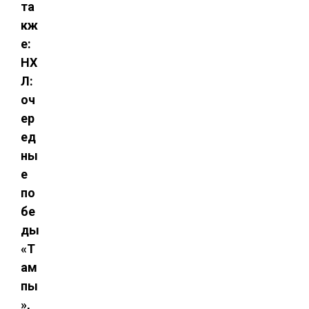
та
кж
е:
НХ
Л:
оч
ер
ед
ны
е
по
бе
ды
«Т
ам
пы
»,