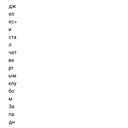
дж
ел
ес»
и
ста
л
чет
ве
рт
ым
клу
бо
м
За
па
дн