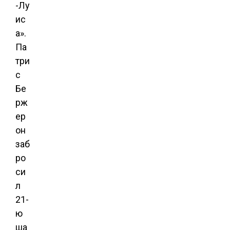
-Лу
ис
а».
Па
три
с
Бе
рж
ер
он
заб
ро
си
л
21-
ю
ша