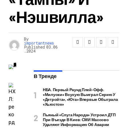
«Нэшвилла»
By
importantnews
Published
03.06
.2024
В Тренде
НБА. Первый Раунд Плей-Офф.
«Милуоки» Всухую Выиграл Серию У
«Детройта», «Юта» Впервые Обыграла
«Хьюстон»
Пьяный «слуга Народа» Устроил ДТП
При Въезде В Киев: СМИ Массово
Удаляют Информацию Об Аварии