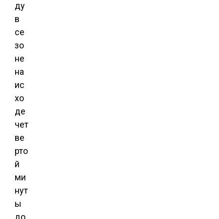
ду
в
се
зо
не
на
ис
хо
де
чет
ве
рто
й
ми
нут
ы
до