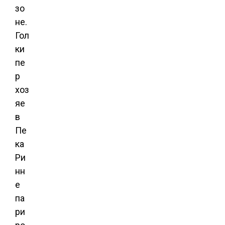
зо
не.
Гол
ки
пе
р
хоз
яе
в
Пе
ка
Ри
нн
е
па
ри