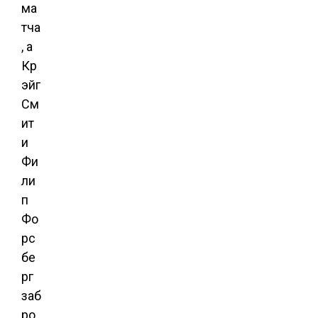
ма
тча
, а
Кр
эйг
См
ит
и
Фи
ли
п
Фо
рс
бе
рг
заб
ро