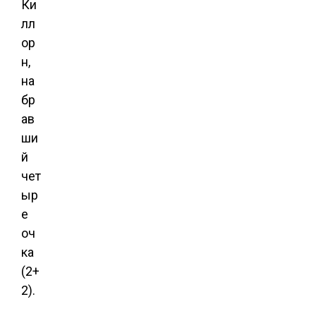
Ки
лл
ор
н,
на
бр
ав
ши
й
чет
ыр
е
оч
ка
(2+
2).