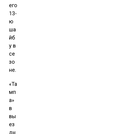
его
13-
ю
ша
йб
у в
се
зо
не.
«Та
мп
а»
в
вы
ез
дн