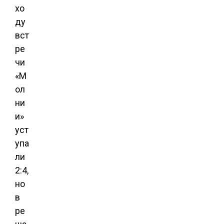
хо
ду
вст
ре
чи
«М
ол
ни
и»
уст
упа
ли
2:4,
но
в
ре