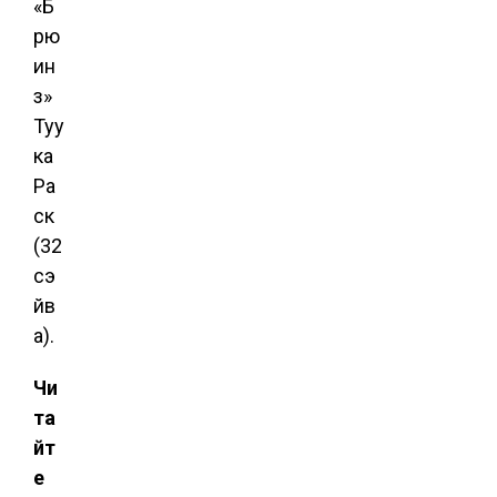
«Б
рю
ин
з»
Туу
ка
Ра
ск
(32
сэ
йв
а).
Чи
та
йт
е