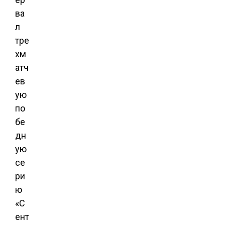
ва
л
тре
хм
атч
ев
ую
по
бе
дн
ую
се
ри
ю
«С
ент