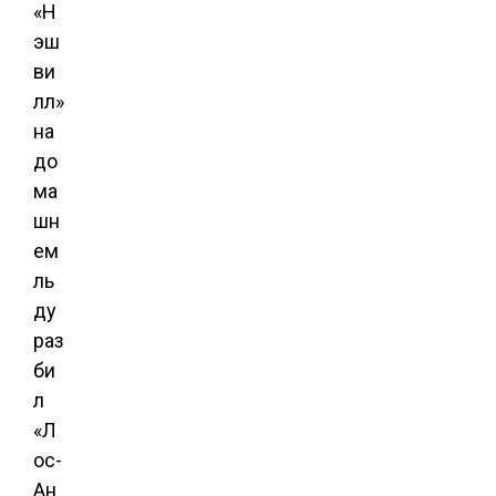
«Н
эш
ви
лл»
на
до
ма
шн
ем
ль
ду
раз
би
л
«Л
ос-
Ан