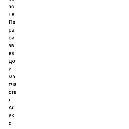
зо
не.
Пе
рв
ой
зв
ез
до
й
ма
тча
ста
л
Ал
ек
с