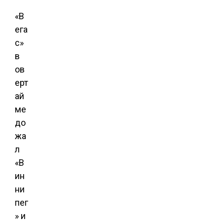
«В
ега
с»
в
ов
ерт
ай
ме
до
жа
л
«В
ин
ни
пег
» и