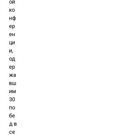
ой
ко
нф
ер
ен
ци
и,
од
ер
жа
вш
им
30
по
бе
д в
се