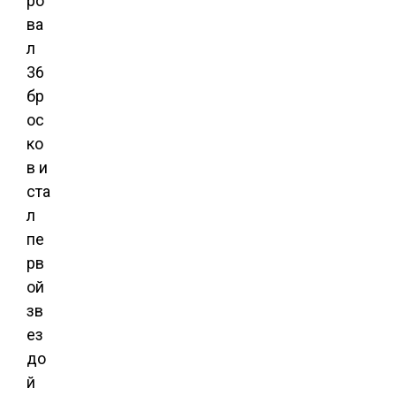
ро
ва
л
36
бр
ос
ко
в и
ста
л
пе
рв
ой
зв
ез
до
й