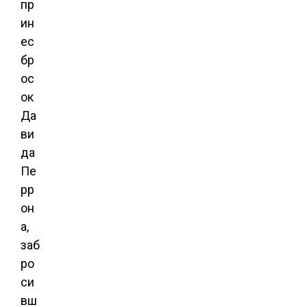
пр
ин
ес
бр
ос
ок
Да
ви
да
Пе
рр
он
а,
заб
ро
си
вш