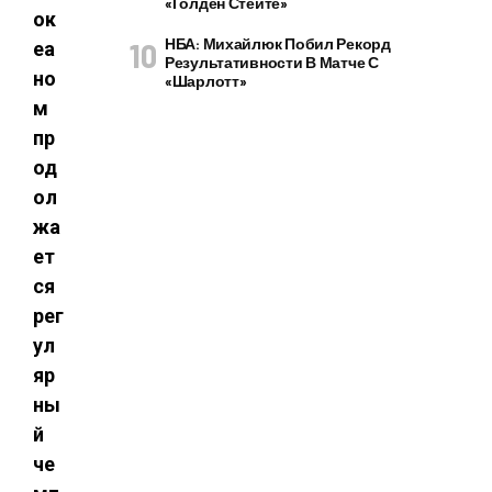
«Голден Стейте»
ок
НБА: Михайлюк Побил Рекорд
еа
Результативности В Матче С
но
«Шарлотт»
м
пр
од
ол
жа
ет
ся
рег
ул
яр
ны
й
че