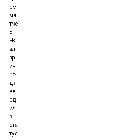
ом
ма
тче
с
«К
алг
ар
и»
по
дт
ве
рд
ил
а
ста
тус