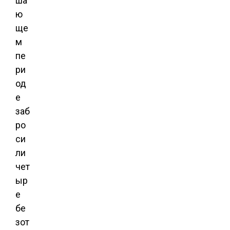
ша
ю
ще
м
пе
ри
од
е
заб
ро
си
ли
чет
ыр
е
бе
зот