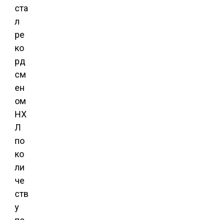
ста
л
ре
ко
рд
см
ен
ом
НХ
Л
по
ко
ли
че
ств
у