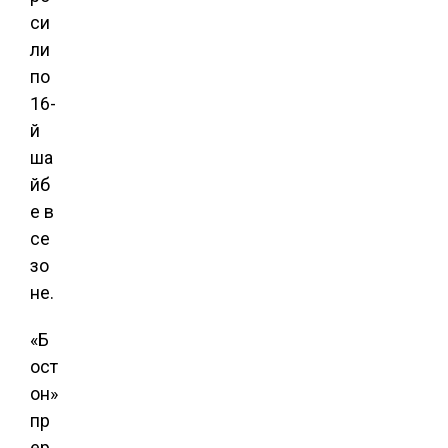
си
ли
по
16-
й
ша
йб
е в
се
зо
не.
«Б
ост
он»
пр
ер