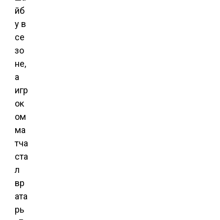
йб
у в
се
зо
не,
а
игр
ок
ом
ма
тча
ста
л
вр
ата
рь