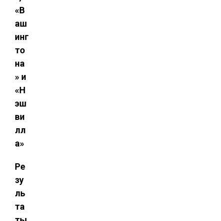
«В
аш
инг
то
на
» и
«Н
эш
ви
лл
а»
Ре
зу
ль
та
ты