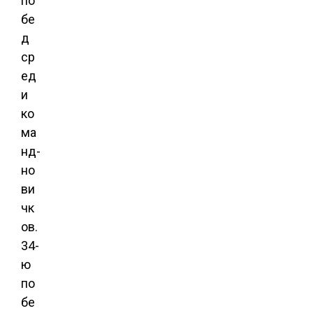
по
бе
д
ср
ед
и
ко
ма
нд-
но
ви
чк
ов.
34-
ю
по
бе