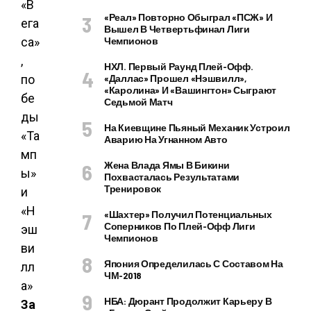
«Реал» Повторно Обыграл «ПСЖ» И
Вышел В Четвертьфинал Лиги
Чемпионов
НХЛ. Первый Раунд Плей-Офф.
«Даллас» Прошел «Нэшвилл»,
«Каролина» И «Вашингтон» Сыграют
Седьмой Матч
На Киевщине Пьяный Механик Устроил
Аварию На Угнанном Авто
Жена Влада Ямы В Бикини
Похвасталась Результатами
Тренировок
«Шахтер» Получил Потенциальных
Соперников По Плей-Офф Лиги
Чемпионов
Япония Определилась С Составом На
ЧМ-2018
НБА: Дюрант Продолжит Карьеру В
За