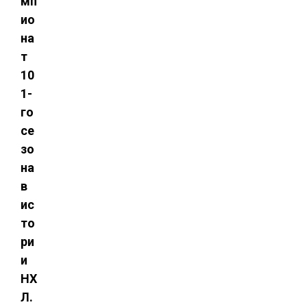
мп
ио
на
т
10
1-
го
се
зо
на
в
ис
то
ри
и
НХ
Л.