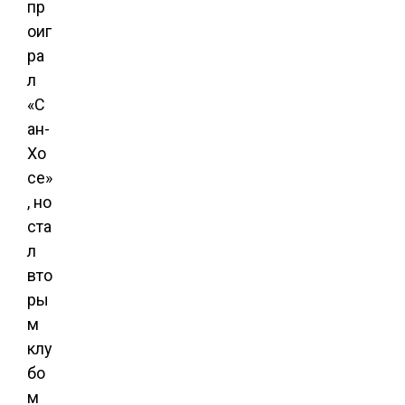
пр
оиг
ра
л
«С
ан-
Хо
се»
, но
ста
л
вто
ры
м
клу
бо
м