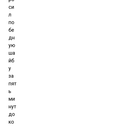
си
л
по
бе
дн
ую
ша
йб
у
за
пят
ь
ми
нут
до
ко