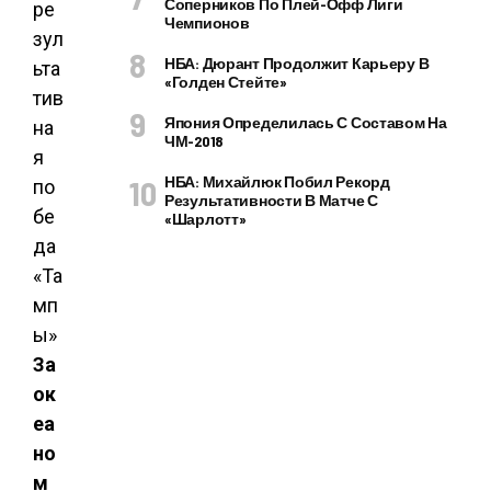
Соперников По Плей-Офф Лиги
Чемпионов
НБА: Дюрант Продолжит Карьеру В
«Голден Стейте»
Япония Определилась С Составом На
ЧМ-2018
НБА: Михайлюк Побил Рекорд
Результативности В Матче С
«Шарлотт»
За
ок
еа
но
м