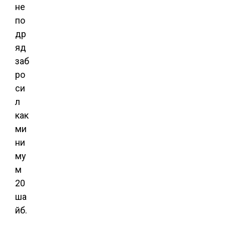
не
по
др
яд
заб
ро
си
л
как
ми
ни
му
м
20
ша
йб.