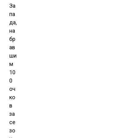
За
па
да,
на
бр
ав
ши
м
10
0
оч
ко
в
за
се
зо