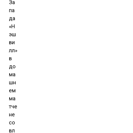
За
па
да
«Н
эш
ви
лл»
в
до
ма
шн
ем
ма
тче
не
со
вл