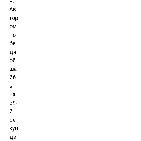
н.
Ав
тор
ом
по
бе
дн
ой
ша
йб
ы
на
39-
й
се
кун
де