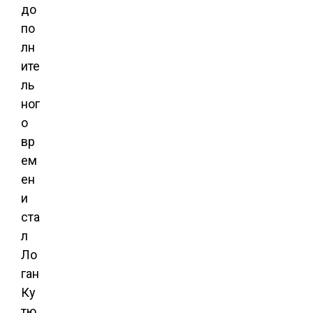
до
по
лн
ите
ль
ног
о
вр
ем
ен
и
ста
л
Ло
ган
Ку
тю