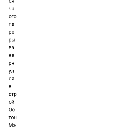
ся
чн
ого
пе
ре
ры
ва
ве
рн
ул
ся
в
стр
ой
Ос
тон
Мэ