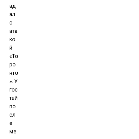
ад
ал
с
ата
ко
й
«То
ро
нто
». У
гос
тей
по
сл
е
ме