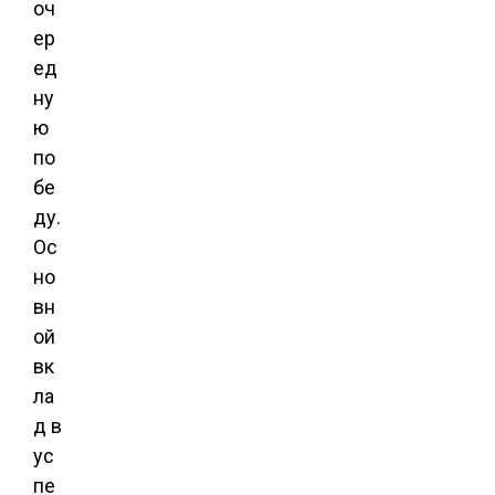
оч
ер
ед
ну
ю
по
бе
ду.
Ос
но
вн
ой
вк
ла
д в
ус
пе