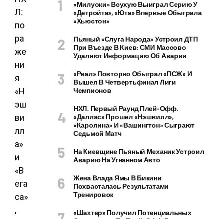
«Милуоки» Всухую Выиграл Серию У
«Детройта», «Юта» Впервые Обыграла
«Хьюстон»
Пьяный «слуга Народа» Устроил ДТП
При Въезде В Киев: СМИ Массово
Удаляют Информацию Об Аварии
«Реал» Повторно Обыграл «ПСЖ» И
Вышел В Четвертьфинал Лиги
Чемпионов
НХЛ. Первый Раунд Плей-Офф.
«Даллас» Прошел «Нэшвилл»,
«Каролина» И «Вашингтон» Сыграют
Седьмой Матч
На Киевщине Пьяный Механик Устроил
Аварию На Угнанном Авто
Жена Влада Ямы В Бикини
Похвасталась Результатами
Тренировок
«Шахтер» Получил Потенциальных