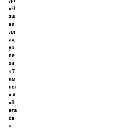
да
«Н
эш
ви
лл
а»,
ус
пе
хи
«Т
ам
пы
» и
«В
ега
са
»