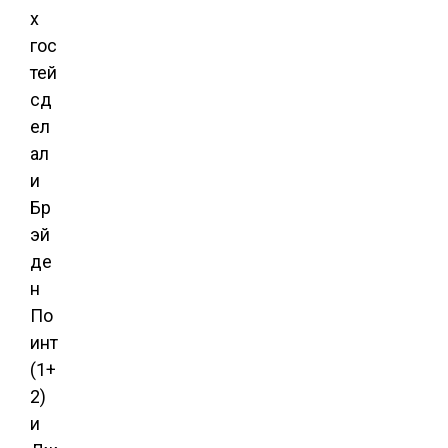
х
гос
тей
сд
ел
ал
и
Бр
эй
де
н
По
инт
(1+
2)
и