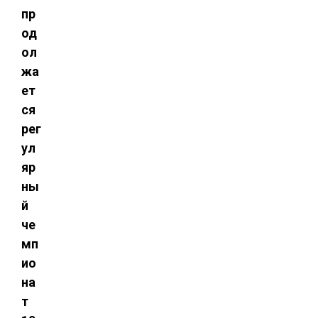
пр
од
ол
жа
ет
ся
рег
ул
яр
ны
й
че
мп
ио
на
т