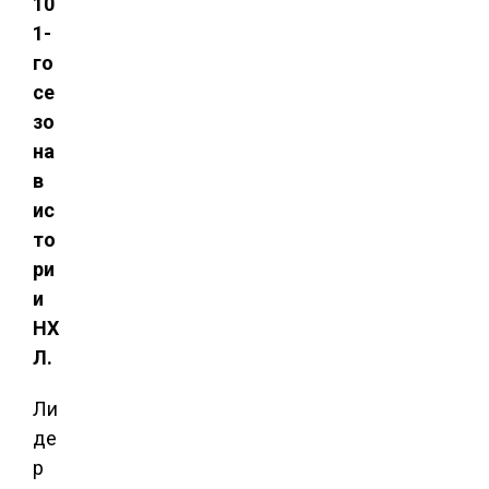
10
1-
го
се
зо
на
в
ис
то
ри
и
НХ
Л.
Ли
де
р