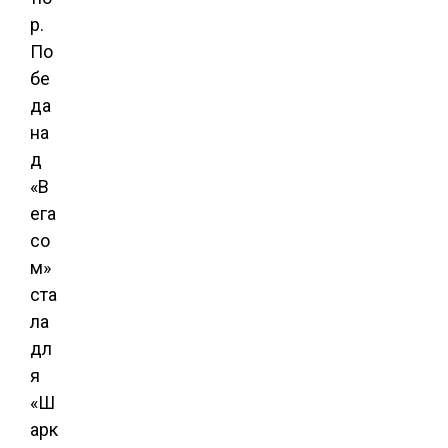
р.
По
бе
да
на
д
«В
ега
со
м»
ста
ла
дл
я
«Ш
арк