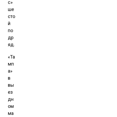
с»
ше
сто
й
по
др
яд.
«Та
мп
а»
в
вы
ез
дн
ом
ма