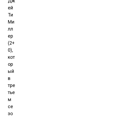
Дж
ей
Ти
Ми
лл
ер
(2+
0),
кот
ор
ый
в
тре
тье
м
се
зо