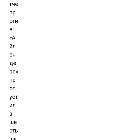
тче
пр
оти
в
«А
йл
ен
де
рс»
пр
оп
уст
ил
а
ше
сть
ша