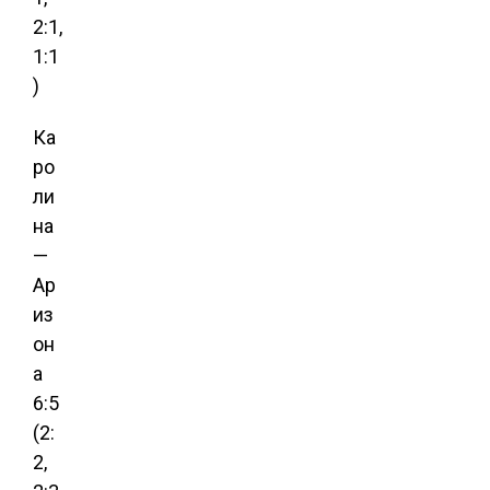
2:1,
1:1
)
Ка
ро
ли
на
—
Ар
из
он
а
6:5
(2:
2,