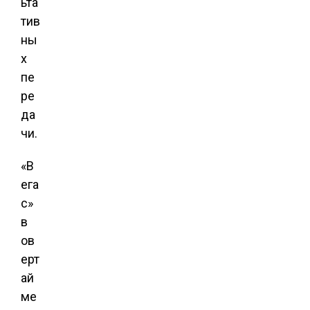
ьта
тив
ны
х
пе
ре
да
чи.
«В
ега
с»
в
ов
ерт
ай
ме