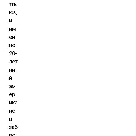
тть
юз,
и
им
ен
но
20-
лет
ни
й
ам
ер
ика
не
ц
заб
ро