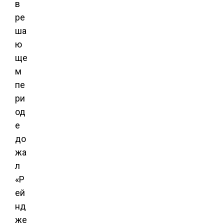
в
ре
ша
ю
ще
м
пе
ри
од
е
до
жа
л
«Р
ей
нд
же