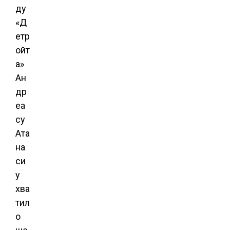
ду
«Д
етр
ойт
а»
Ан
др
еа
су
Ата
на
си
у
хва
тил
о