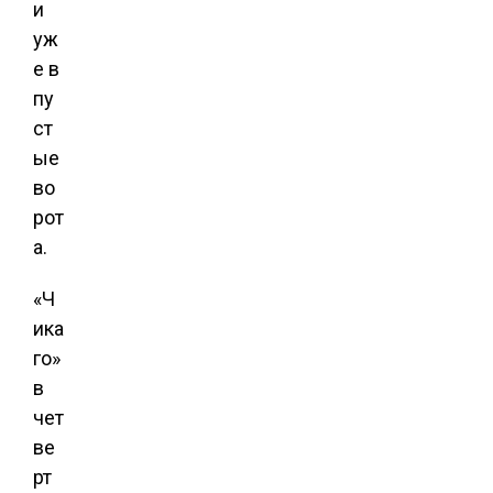
и
уж
е в
пу
ст
ые
во
рот
а.
«Ч
ика
го»
в
чет
ве
рт