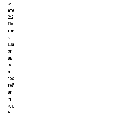
сч
ете
2:2
Па
три
к
Ша
рп
вы
ве
л
гос
тей
вп
ер
ед,
а