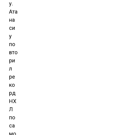
у.
Ата
на
си
у
по
вто
ри
л
ре
ко
рд
НХ
Л
по
са
мо