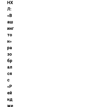
НХ
Л:
«В
аш
инг
то
н»
ра
зо
бр
ал
ся
с
«Р
ей
нд
же