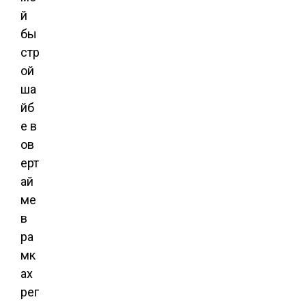
й
бы
стр
ой
ша
йб
е в
ов
ерт
ай
ме
в
ра
мк
ах
рег