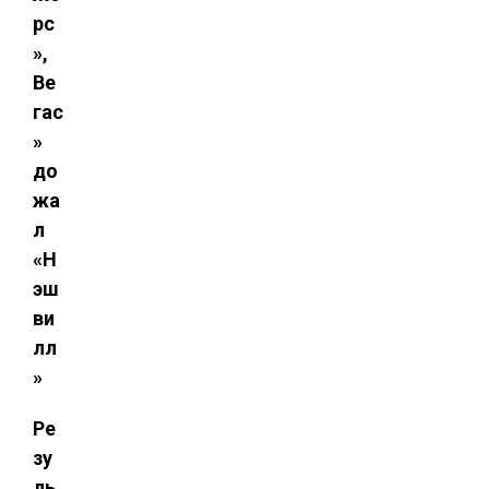
рс
»,
Ве
гас
»
до
жа
л
«Н
эш
ви
лл
»
Ре
зу
ль