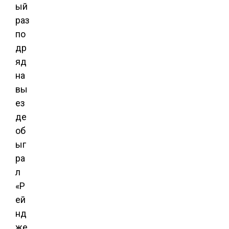
ый
раз
по
др
яд
на
вы
ез
де
об
ыг
ра
л
«Р
ей
нд
же