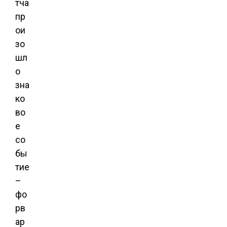
тча
пр
ои
зо
шл
о
зна
ко
во
е
со
бы
тие
–
фо
рв
ар