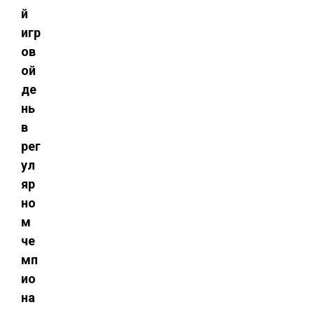
й
игр
ов
ой
де
нь
в
рег
ул
яр
но
м
че
мп
ио
на