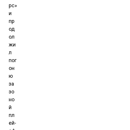
рс»
и
пр
од
ол
жи
л
пог
он
ю
за
зо
но
й
пл
ей-