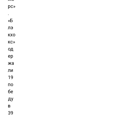
рс»
.
«Б
лэ
кхо
кс»
од
ер
жа
ли
19
по
бе
ду
в
39