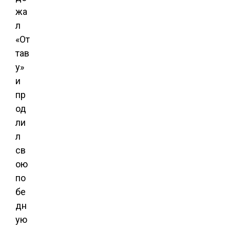
жа
л
«От
тав
у»
и
пр
од
ли
л
св
ою
по
бе
дн
ую