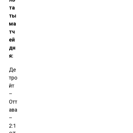
та
ты
ма
тч
ей
дн
я:
Де
тро
йт
–
Отт
ава
–
2:1