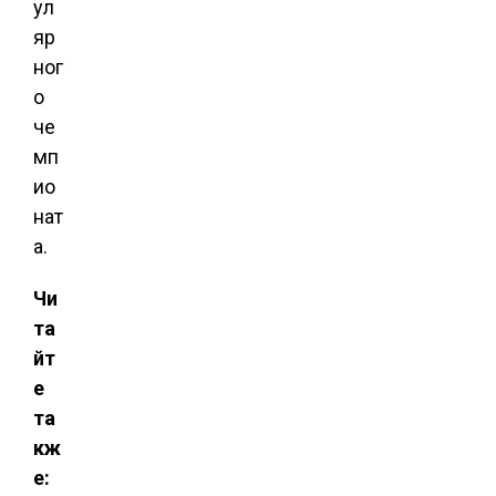
ул
яр
ног
о
че
мп
ио
нат
а.
Чи
та
йт
е
та
кж
е: