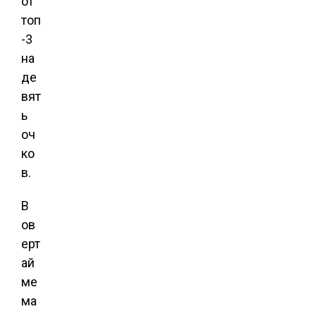
от
топ
-3
на
де
вят
ь
оч
ко
в.
В
ов
ерт
ай
ме
ма