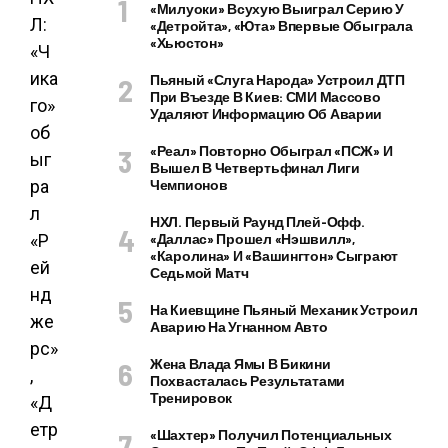
«Милуоки» Всухую Выиграл Серию У
«Детройта», «Юта» Впервые Обыграла
«Хьюстон»
Пьяный «слуга Народа» Устроил ДТП
При Въезде В Киев: СМИ Массово
Удаляют Информацию Об Аварии
«Реал» Повторно Обыграл «ПСЖ» И
Вышел В Четвертьфинал Лиги
Чемпионов
НХЛ. Первый Раунд Плей-Офф.
«Даллас» Прошел «Нэшвилл»,
«Каролина» И «Вашингтон» Сыграют
Седьмой Матч
На Киевщине Пьяный Механик Устроил
Аварию На Угнанном Авто
Жена Влада Ямы В Бикини
Похвасталась Результатами
Тренировок
«Шахтер» Получил Потенциальных