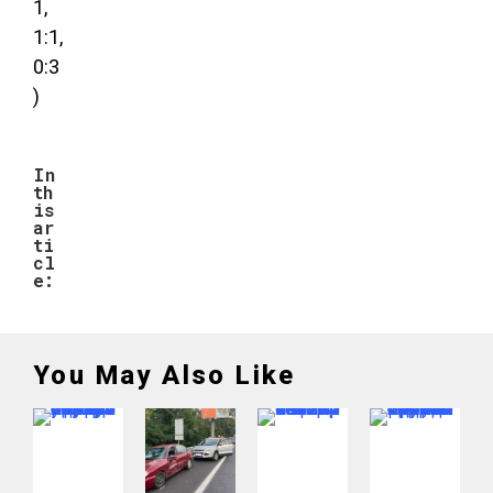
1,
1:1,
0:3
)
In
th
is
ar
ti
cl
e:
You May Also Like