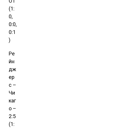
ОТ
(1:
0,
0:0,
0:1
)
Ре
йн
дж
ер
с –
Чи
каг
о –
2:5
(1: