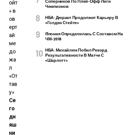
Соперников По Плей-Офф Лиги
Чемпионов
НБА: Дюрант Продолжит Карьеру В
«Голден Стейте»
Япония Определилась С Составом На
ЧМ-2018
НБА: Михайлюк Побил Рекорд
Результативности В Матче С
«Шарлотт»
Се
го
дн
яш
ни