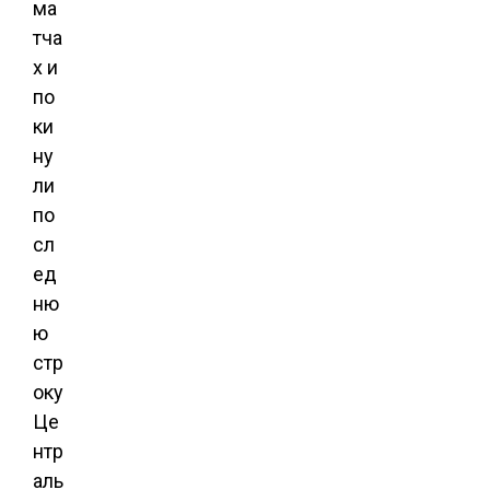
ма
тча
х и
по
ки
ну
ли
по
сл
ед
ню
ю
стр
оку
Це
нтр
аль