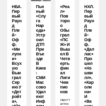
НБА.
Пья
«Реа
НХЛ.
Пер
Ный
Л»
Пер
Вый
«слу
Пов
Вый
Раун
Га
Торн
Раун
Д
Нар
О
Д
Пле
Ода»
Обы
Пле
Й-
Устр
Грал
Й-
Оф
Оил
«ПС
Оф
Ф.
ДТП
Ж» И
Ф.
«Ми
При
Выш
«Дал
Луок
Въе
Ел В
Лас»
И»
Зде
Четв
Про
Всух
В
Ерть
Шел
Ую
Киев
Фин
«Нэ
Выи
:
Ал
Шви
Грал
СМИ
Лиги
Лл»,
Сер
Мас
Чем
«Кар
Ию У
Сово
Пио
Оли
«Дет
Удал
Нов
На»
Ройт
Яют
И
import
А»,
Инф
«Ва
antne
«Ют
Орм
Шин