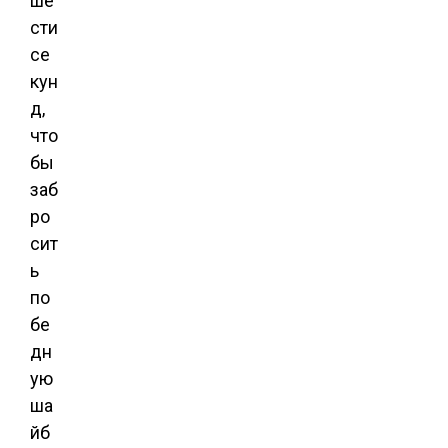
ше
сти
се
кун
д,
что
бы
заб
ро
сит
ь
по
бе
дн
ую
ша
йб