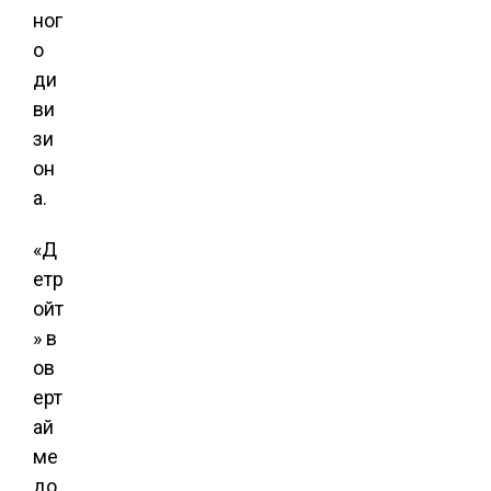
ног
о
ди
ви
зи
он
а.
«Д
етр
ойт
» в
ов
ерт
ай
ме
до