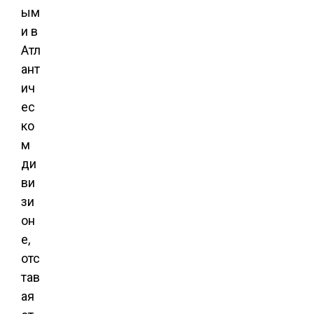
ым
и в
Атл
ант
ич
ес
ко
м
ди
ви
зи
он
е,
отс
тав
ая