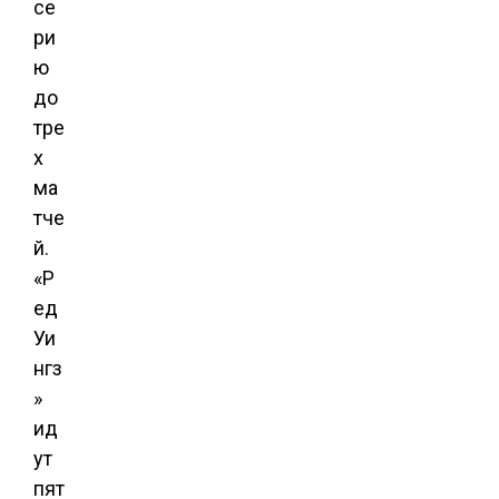
се
ри
ю
до
тре
х
ма
тче
й.
«Р
ед
Уи
нгз
»
ид
ут
пят