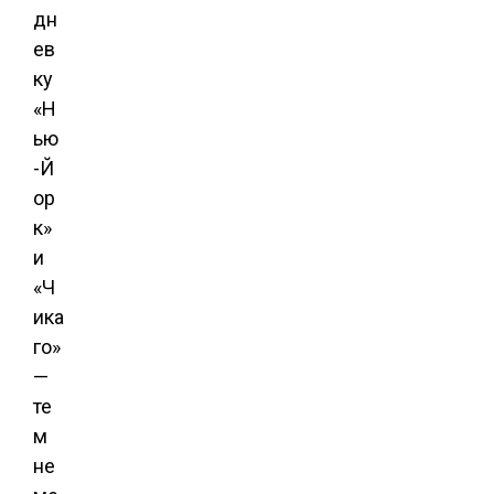
дн
ев
ку
«Н
ью
-Й
ор
к»
и
«Ч
ика
го»
—
те
м
не