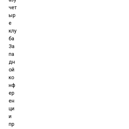
чет
ыр
е
клу
ба
За
па
дн
ой
ко
нф
ер
ен
ци
и
пр