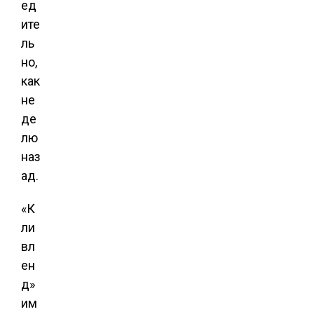
ед
ите
ль
но,
как
не
де
лю
наз
ад.
«К
ли
вл
ен
д»
им