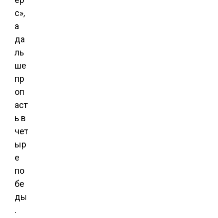
с»,
а
да
ль
ше
пр
оп
аст
ь в
чет
ыр
е
по
бе
ды
.