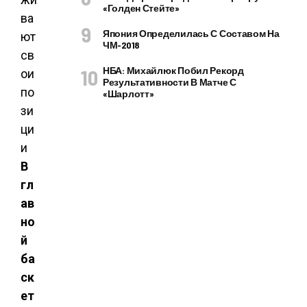
«Голден Стейте»
Япония Определилась С Составом На
ЧМ-2018
НБА: Михайлюк Побил Рекорд
Результативности В Матче С
«Шарлотт»
В
гл
ав
но
й
ба
ск
ет