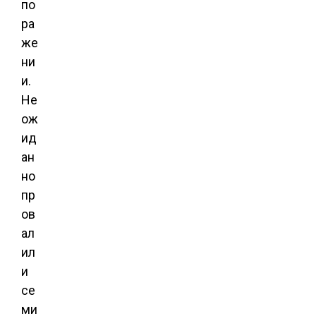
по
ра
же
ни
и.
Не
ож
ид
ан
но
пр
ов
ал
ил
и
се
ми