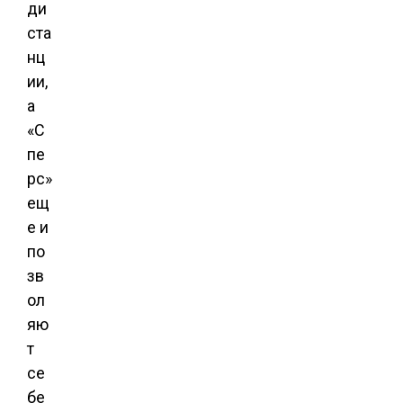
ди
ста
нц
ии,
а
«С
пе
рс»
ещ
е и
по
зв
ол
яю
т
се
бе