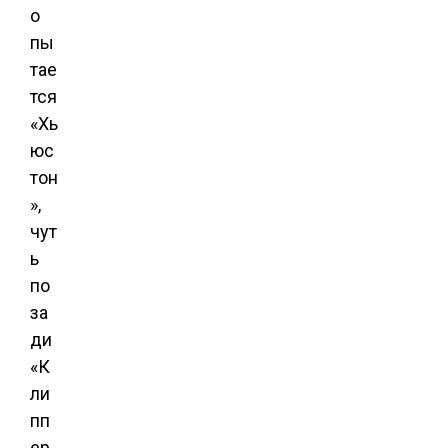
о
пы
тае
тся
«Хь
юс
тон
»,
чут
ь
по
за
ди
«К
ли
пп
ер