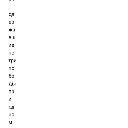
,
од
ер
жа
вш
ие
по
три
по
бе
ды
пр
и
од
но
м