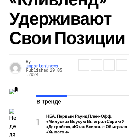
Удерживают
Свои Позиции
By
importantnews
Published
29.05
.2024
В Тренде
НБА. Первый Раунд Плей-Офф.
«Милуоки» Всухую Выиграл Серию У
«Детройта», «Юта» Впервые Обыграла
«Хьюстон»