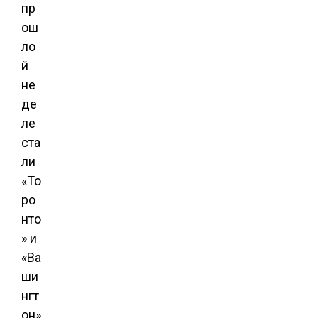
пр
ош
ло
й
не
де
ле
ста
ли
«То
ро
нто
» и
«Ва
ши
нгт
он»