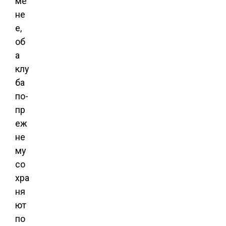
ме
не
е,
об
а
клу
ба
по-
пр
еж
не
му
со
хра
ня
ют
по