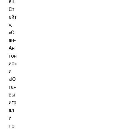
ен
Ст
ейт
»,
«С
ан-
Ан
тон
ио»
и
«Ю
та»
вы
игр
ал
и
по