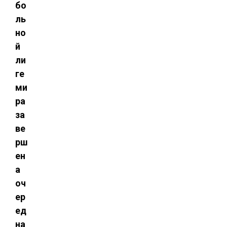
бо
ль
но
й
ли
ге
ми
ра
за
ве
рш
ен
а
оч
ер
ед
на