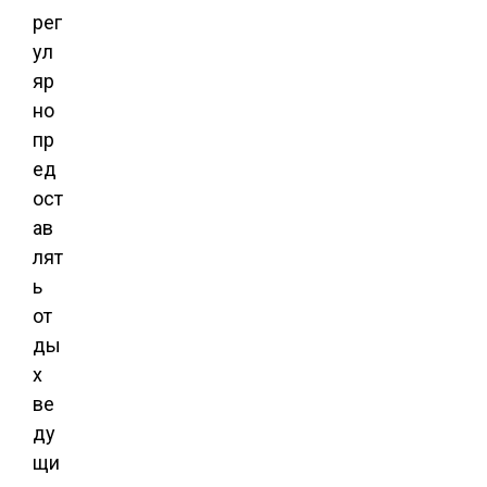
рег
ул
яр
но
пр
ед
ост
ав
лят
ь
от
ды
х
ве
ду
щи