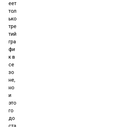
еет
тол
ько
тре
тий
гра
фи
к в
се
зо
не,
но
и
это
го
до
ста