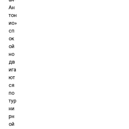
Ан
тон
ио»
сп
ок
ой
но
дв
ига
ют
ся
по
тур
ни
рн
ой