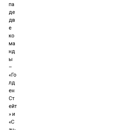
па
де
дв
е
ко
ма
нд
ы
–
«Го
лд
ен
Ст
ейт
» и
«С
ан-