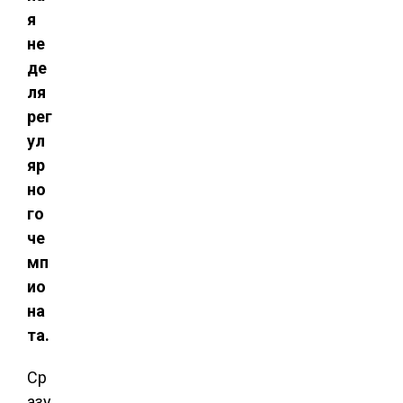
я
не
де
ля
рег
ул
яр
но
го
че
мп
ио
на
та.
Ср
азу