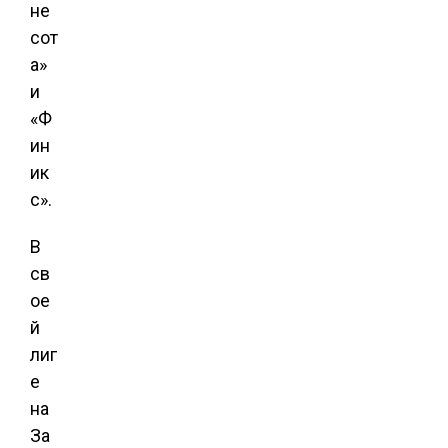
не
сот
а»
и
«Ф
ин
ик
с».
В
св
ое
й
лиг
е
на
За