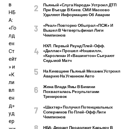
Пьяный «слуга Народа» Устроил ДТП
При Въезде В Киев: СМИ Массово
Удаляют Информацию Об Аварии
«Реал» Повторно Обыграл «ПСЖ» И
Вышел В Четвертьфинал Лиги
Чемпионов
НХЛ. Первый Раунд Плей-Офф.
«Даллас» Прошел «Нэшвилл»,
«Каролина» И «Вашингтон» Сыграют
Седьмой Матч
На Киевщине Пьяный Механик Устроил
Аварию На Угнанном Авто
Жена Влада Ямы В Бикини
Похвасталась Результатами
Тренировок
«Шахтер» Получил Потенциальных
Соперников По Плей-Офф Лиги
Чемпионов
НБА: Дюрант Продолжит Карьеру В