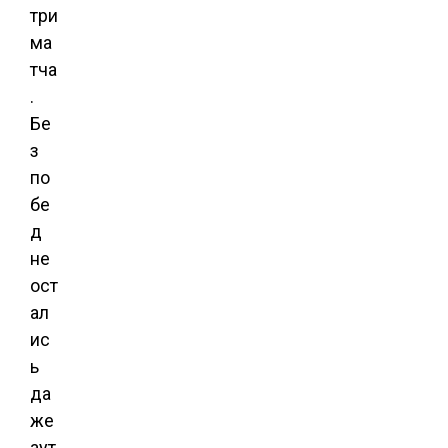
три
ма
тча
.
Бе
з
по
бе
д
не
ост
ал
ис
ь
да
же
аут