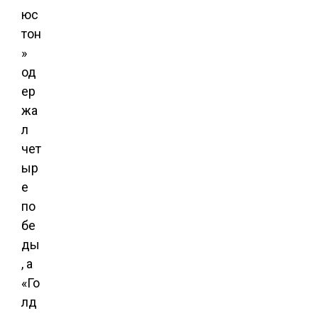
юс
тон
»
од
ер
жа
л
чет
ыр
е
по
бе
ды
, а
«Го
лд