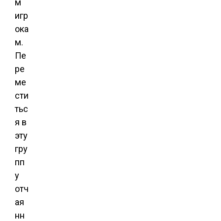
м
игр
ока
м.
Пе
ре
ме
сти
тьс
я в
эту
гру
пп
у
отч
ая
нн