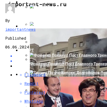
ИНТЕРЕСНОЕ И ПОЗНАВАТЕЛЬНОЕ
important-news.ru
Сеть В Восторге От Упитанного Кота, О
By
НОВОСТИ
importantnews
В Сети Высмеяли Свадебный Подарок П
Published
06.06.2024
СПОРТ
«Князь, Где Вы Шлялись»: В Сети Высм
Фоменко Покинул Пост Главного Трене
Репетицию Парада В Киеве Высмеяли 
ШОУ-БИЗНЕС
Flipboard
Теннис По-Украински: Долгополов Поки
Reddit
В Швеции Белый Медведь Застрял В Окн
Pinterest
Роналду Остается В «Реале» До 2020 Год
Whatsapp