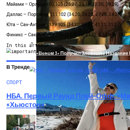
Майами – Орландо 90:105 (25:27, 25:19, 12:30, 28:29)
Даллас – Портленд 111:102 (34:20, 26:25, 27:28, 24:29)
Юта – Сан-Антонио 139:105 (34:20, 29:27, 41:31, 35:27)
Финикс – Сакраменто 105:122 (9:36, 31:32, 27:31, 38:23)
In this article:
«Веном 3» Получил Зловещее Название
В Тренде
СПОРТ
НБА. Первый Раунд Плей-Офф. «Ми
«Хьюстон»
В Николаеве Во Время Задержания Умер