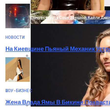
Почувствуйте Себя Звездой: Кайли Джен
НОВОСТИ
На Киевщине Пьяный Механик Устр
В Ровенской Области Пенсионерка Четы
ШОУ-БИЗНЕС
Жена Влада Ямы В Бикини Похваст