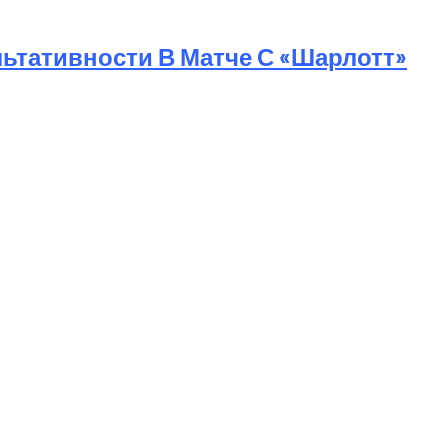
ьтативности В Матче С «Шарлотт»