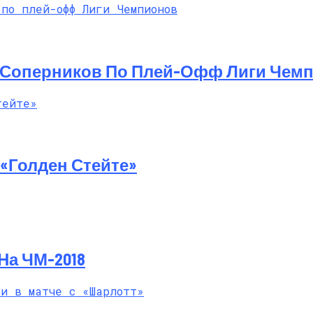
й Мастер-Класс На Пляже В Турции
 Соперников По Плей-Офф Лиги Чем
«Голден Стейте»
На ЧМ-2018