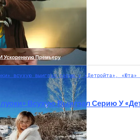
 И Ускоренную Премьеру
луоки» Всухую Выиграл Серию У «Де
 29-Летний Мужчина