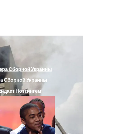
божающего Стоять На Задних Лапах
утина Главе МИД Австрии
еяли Российский Лайнер, «заблудившийся» В Крыму
ра Сборной Украины
Веселыми Фотожабами
дает Ноттингем
е Отеля, Знатно Позавтракав
а