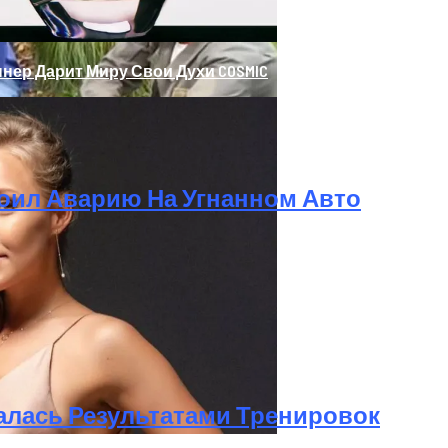
нер Дарит Миру Свои Духи COSMIC
оил Аварию На Угнанном Авто
ре Дня Провела В Лесу
алась Результатами Тренировок