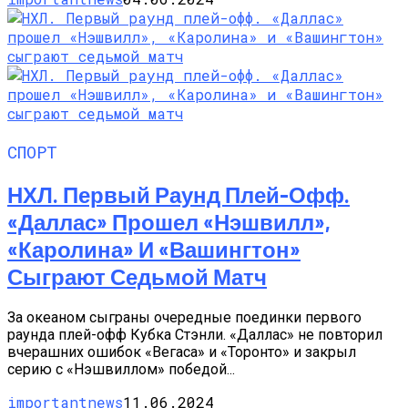
СПОРТ
НХЛ. Первый Раунд Плей-Офф.
«Даллас» Прошел «Нэшвилл»,
«Каролина» И «Вашингтон»
Сыграют Седьмой Матч
За океаном сыграны очередные поединки первого
раунда плей-офф Кубка Стэнли. «Даллас» не повторил
вчерашних ошибок «Вегаса» и «Торонто» и закрыл
серию с «Нэшвиллом» победой...
importantnews
11.06.2024