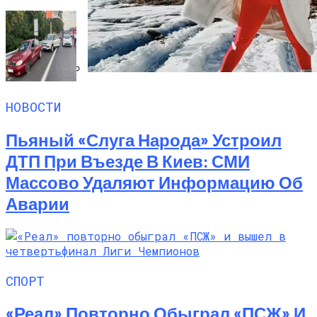
Семейное Наследие: Кейт Хадсон
НОВОСТИ
Хранит Свои Наряды Для Дочери Рани
Пьяный «слуга Народа» Устроил
ДТП При Въезде В Киев: СМИ
Массово Удаляют Информацию Об
Аварии
СПОРТ
«Реал» Повторно Обыграл «ПСЖ» И