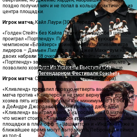
поздно получил мяч и не попал в кольцо практически из
центра площадки.
Игрок матча
: Кайл Лаури (30+6 передач).
«Голден Стейт» без Кайла Лаури на выезде без шансов
На Донбассе Во Время Тушения
проиграл «Портленду». Победу над действующим
Пожара Погибли Двое Военных
чемпионом «Блэйзерс» принесла результативная игра
лидеров – Дамьен Лиллард и Си Джей Макколум на
двоих набрали 58 очков. «Голден Стейт» позволил
«Портленду» забрать 14 подборов на своем щите, что
Дуэт Из Украины Выступит На
позволило хозяевам нанести на 11 бросков больше.
Легендарном Фестивале Coachella
Игрок матча
: Си Джей Макколум (30+4 подбора).
«Кливленд» провалил первую четверть выездного
матча против «Клипперс» и не смог вернуться в игру. У
хозяев пять игроков набрали как минимум по 15 очков,
а ДеАндре Джордан оформил двойной дабл-дабл.
«Кливленд» выиграл всего 5 из последних 10 матчей,
что может стоить «Кавальерс» преимущества домашней
площадки в плей-офф – «Вашингтон» и «Индиана» уже в
ближайшее время могут вытолкнуть ЛеБрона Джеймса
из топ-4.