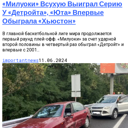
«Милуоки» Всухую Выиграл Серию
У «Детройта», «Юта» Впервые
Обыграла «Хьюстон»
В главной баскетбольной лиге мира продолжается
первый раунд плей-офф. «Милуоки» за счет ударной
второй половины в четвертый раз обыграл «Детройт» и
впервые с 2001...
importantnews
11.06.2024