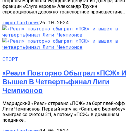
стороны Борисполя. Народный депутат из Днепра, член
фракции «Слуга народа» Александр Трухин
спровоцировал дорожно-транспортное происшествие...
importantnews
26.10.2024
СПОРТ
«Реал» Повторно Обыграл «ПСЖ» И
Вышел В Четвертьфинал Лиги
Чемпионов
Мадридский «Реал» отправил «ПСЖ» за борт плей-офф
Лиги Чемпионов. Первый матч на «Сантьяго Бернабеу»
выиграл со счетом 3:1, а потому «ПСЖ» в домашнем
поединке...
importantnews
04.06.2024