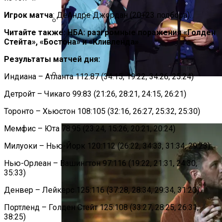
Игрок матча
: ДеАндре Джордан (20+23 подбора).
Читайте также: НБА: разгромные поражения «Голден
Под Киевом Мотоцикл Влетел В
Стейта», «Бостона» и «Кливленда»
Легковушку: Двое Погибших
Результаты матчей дня:
Индиана – Атланта 112:87 (34:15, 19:22, 34:26, 25:24)
Тёмная Сторона Детских Шоу: Куда
Детройт – Чикаго 99:83 (21:26, 28:21, 24:15, 26:21)
Пропал Скандальный Создатель
Никелодеона
Торонто – Хьюстон 108:105 (32:16, 26:27, 25:32, 25:30)
Мемфис – Юта 78:95 (23:24, 15:26, 20:21, 20:24)
Милуоки – Нью-Йорк 120:112 (26:22, 34:33, 31:34, 29:23)
Нью-Орлеан – Вашингтон 97:116 (19:22, 21:31, 24:30,
35:33)
Денвер – Лейкерс 125:116 (37:28, 28:34, 29:34, 31:20)
Портленд – Голден Стейт 125:108 (33:27, 28:25, 26:31,
38:25)