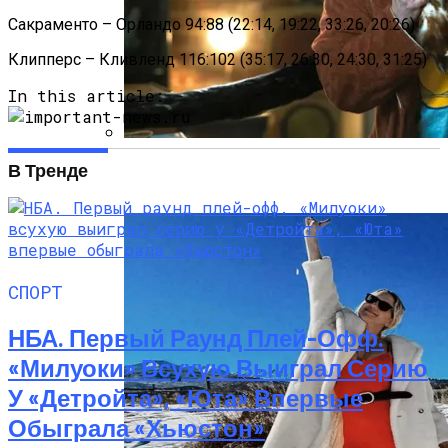
Сакраменто – Орландо 94:88 (22:14, 19:22, 33:26, 20:26)
Клипперс – Кливленд 116:102 (35:17, 26:30, 24:30, 31:25)
In this article:
«Веном 3» Получил Зловещее
В Тренде
Название И Ускоренную Премьеру
СПОРТ
НБА. Первый Раунд Плей-Офф.
«Милуоки» Всухую Выиграл Серию
У «Детройта», «Юта» Впервые
Обыграла «Хьюстон»