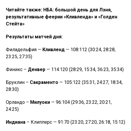
Читайте также: НБА: большой день для Лэня,
результативные феерии «Кливленда» и «Голден
Стейта»
Результаты матчей дня:
Филадельфия —
Кливленд
— 108:112 (30:24, 28:28,
23:25, 27:35)
Финикс –
Денвер
— 114:120 (28:29, 15:34, 36:23, 35:34)
Бруклин –
Сакраменто
— 105:122 (35:31, 24:27, 18:34,
28:30)
Орландо –
Милуоки
— 96:104 (29:36, 23:22, 20:21,
24:25)
Индиана
– Клипперс — 91:70 (23:20, 27:20, 26:18, 15:12)