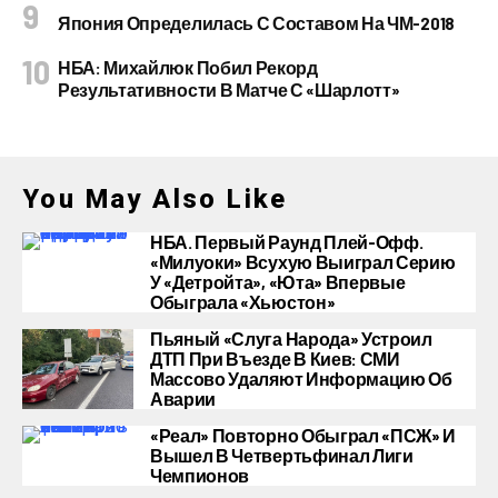
Япония Определилась С Составом На ЧМ-2018
НБА: Михайлюк Побил Рекорд
Результативности В Матче С «Шарлотт»
You May Also Like
НБА. Первый Раунд Плей-Офф.
«Милуоки» Всухую Выиграл Серию
У «Детройта», «Юта» Впервые
Обыграла «Хьюстон»
Пьяный «слуга Народа» Устроил
ДТП При Въезде В Киев: СМИ
Массово Удаляют Информацию Об
Аварии
«Реал» Повторно Обыграл «ПСЖ» И
Вышел В Четвертьфинал Лиги
Чемпионов