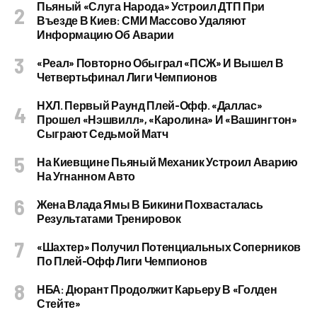
Пьяный «слуга Народа» Устроил ДТП При
Въезде В Киев: СМИ Массово Удаляют
Информацию Об Аварии
«Реал» Повторно Обыграл «ПСЖ» И Вышел В
Четвертьфинал Лиги Чемпионов
НХЛ. Первый Раунд Плей-Офф. «Даллас»
Прошел «Нэшвилл», «Каролина» И «Вашингтон»
Сыграют Седьмой Матч
На Киевщине Пьяный Механик Устроил Аварию
На Угнанном Авто
Жена Влада Ямы В Бикини Похвасталась
Результатами Тренировок
«Шахтер» Получил Потенциальных Соперников
По Плей-Офф Лиги Чемпионов
НБА: Дюрант Продолжит Карьеру В «Голден
Стейте»