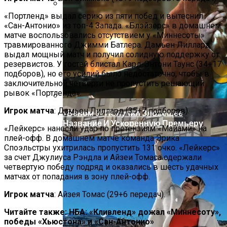
«Портленд» выдал серию из пяти побед и вытеснил
«Морковное» ДТП На Трассе Одесса-
«Сан-Антонио» из топ-4 Запада. «Блэйзерс» в домашнем
Николаев: Столкнулись Два Грузовика
матче воспользовались отсутствием у «Миннесоты»
травмированного Джимми Батлера. Дамьен Лиллард
выдал мощный матч и получил солидную поддержку от
резервистов. У гостей блистал Карл-Энтони Таунс (34+17
подборов), но его усилий было недостаточно, чтобы в
заключительной четверти не пропустить решающий
рывок «Портленда».
Игрок матча
: Дамьен Лиллард (35+7 подборов).
«Веном 3» Получил Зловещее
Название И Ускоренную Премьеру
«Лейкерс» нанесли удар по претензиям «Майами» на
плей-офф. В домашнем матче команда Эрика
Споэльстры ухитрилась пропустить 131 очко. «Лейкерс»
за счет Джулиуса Рэндла и Айзеи Томаса одержали
четвертую победу подряд и оказались в шесть удачных
матчах от попадания в зону плей-офф.
Игрок матча
: Айзея Томас (29+6 передач).
Читайте также: НБА: «Кливленд» дожал «Миннесоту»,
победы «Хьюстона» и «Сан-Антонио»