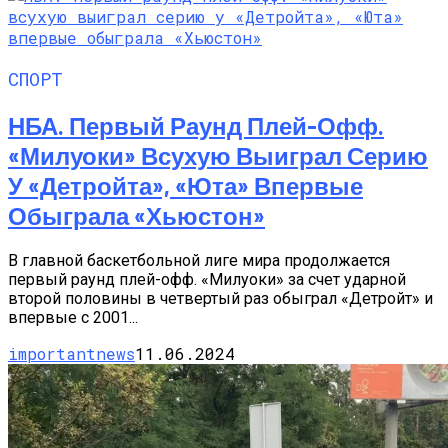
СПОРТ
НБА. Первый Раунд Плей-Офф.
«Милуоки» Всухую Выиграл Серию
У «Детройта», «Юта» Впервые
Обыграла «Хьюстон»
В главной баскетбольной лиге мира продолжается
первый раунд плей-офф. «Милуоки» за счет ударной
второй половины в четвертый раз обыграл «Детройт» и
впервые с 2001...
importantnews
11.06.2024