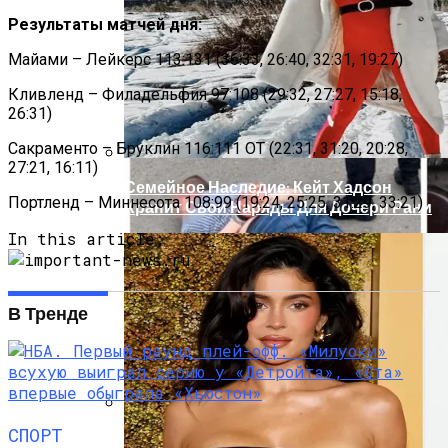
Масштабный Пожар В Киевской
Результаты матчей дня:
Многоэтажке: Пострадавший Попал В
Реанимацию
Майами – Лейкерс 113:131 (36:33, 26:40, 32:31, 19:27)
Кливленд – Филадельфия 97:108 (29:32, 27:27, 15:18,
26:31)
Сакраменто – Бруклин 116:111 OT (22:31, 31:20, 20:28,
27:21, 16:11)
Семейное Наследие: Кейт Хадсон
Портленд – Миннесота 108:99 (19:24, 25:25, 31:29, 33:21)
Хранит Свои Наряды Для Дочери Рани
In this article:
В Тренде
СПОРТ
В Киеве У Копа, Подозреваемого В