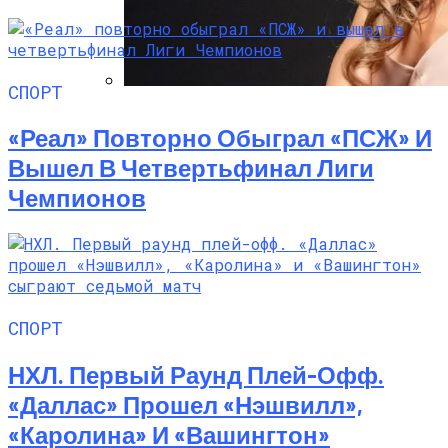
СПОРТ
Алёна Шоптенко Показала
«Реал» Повторно Обыграл «ПСЖ» И
Танцевальный Мастер-Класс На Пляже
В Турции
Вышел В Четвертьфинал Лиги
Чемпионов
СПОРТ
НХЛ. Первый Раунд Плей-Офф.
«Даллас» Прошел «Нэшвилл»,
«Каролина» И «Вашингтон»