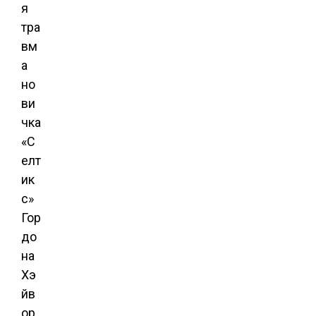
я
тра
вм
а
но
ви
чка
«С
елт
ик
с»
Гор
до
на
Хэ
йв
ор