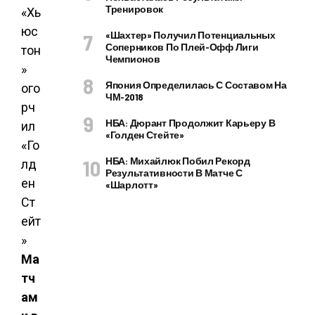
Тренировок
«Шахтер» Получил Потенциальных
Соперников По Плей-Офф Лиги
Чемпионов
Япония Определилась С Составом На
ЧМ-2018
НБА: Дюрант Продолжит Карьеру В
«Голден Стейте»
НБА: Михайлюк Побил Рекорд
Результативности В Матче С
«Шарлотт»
Ма
тч
ам