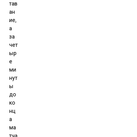
тав
ан
ие,
а
за
чет
ыр
е
ми
нут
ы
до
ко
нц
а
ма
тча