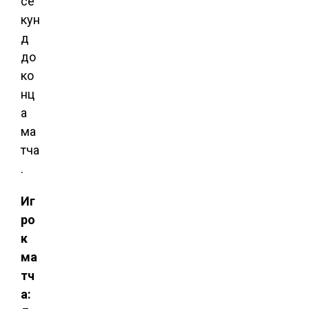
се
кун
д
до
ко
нц
а
ма
тча
.
Иг
ро
к
ма
тч
а: