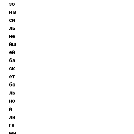
зо
н в
си
ль
не
йш
ей
ба
ск
ет
бо
ль
но
й
ли
ге
ми