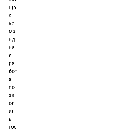
ща
я
ко
ма
нд
на
я
ра
бот
а
по
зв
ол
ил
а
гос