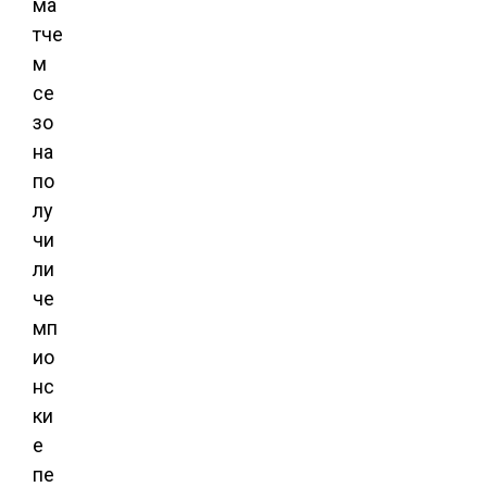
ма
тче
м
се
зо
на
по
лу
чи
ли
че
мп
ио
нс
ки
е
пе