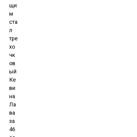
щи
м
ста
л
тре
хо
чк
ов
ый
Ке
ви
на
Ла
ва
за
46