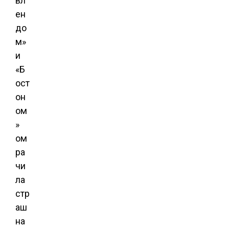
вл
ен
до
м»
и
«Б
ост
он
ом
»
ом
ра
чи
ла
стр
аш
на