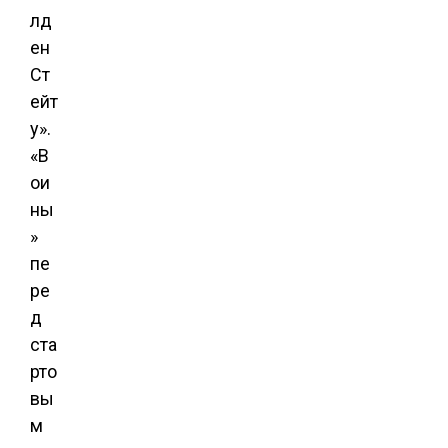
лд
ен
Ст
ейт
у».
«В
ои
ны
»
пе
ре
д
ста
рто
вы
м