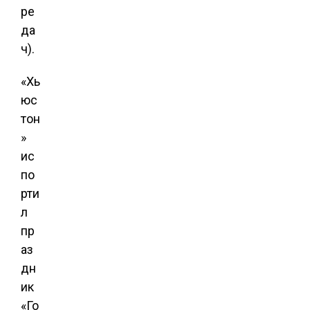
ре
да
ч).
«Хь
юс
тон
»
ис
по
рти
л
пр
аз
дн
ик
«Го