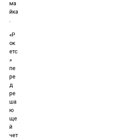
ма
йка
.
«Р
ок
етс
»
пе
ре
д
ре
ша
ю
ще
й
чет