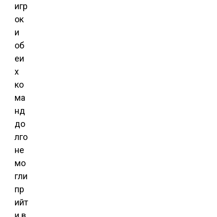
игр
ок
и
об
еи
х
ко
ма
нд
до
лго
не
мо
гли
пр
ийт
и в