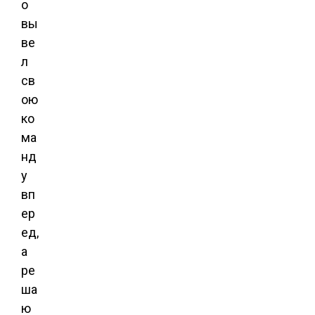
о
вы
ве
л
св
ою
ко
ма
нд
у
вп
ер
ед,
а
ре
ша
ю