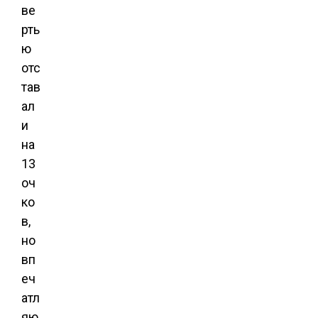
ве
рть
ю
отс
тав
ал
и
на
13
оч
ко
в,
но
вп
еч
атл
яю