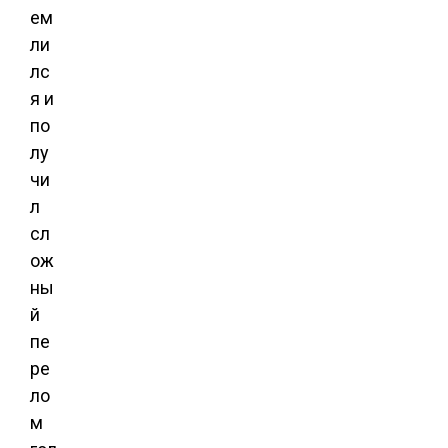
ем
ли
лс
я и
по
лу
чи
л
сл
ож
ны
й
пе
ре
ло
м