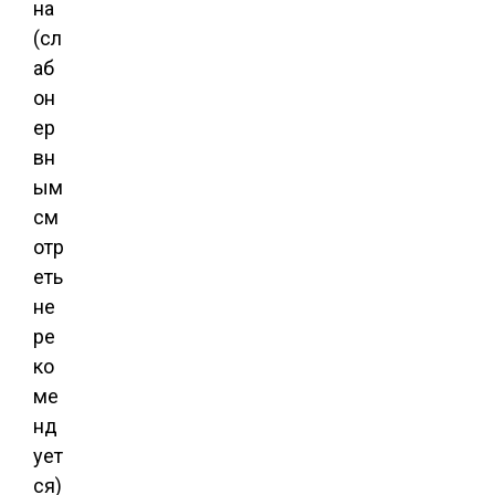
на
(сл
аб
он
ер
вн
ым
см
отр
еть
не
ре
ко
ме
нд
ует
ся)