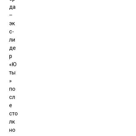
да
–
эк
с-
ли
де
р
«Ю
ты
»
по
сл
е
сто
лк
но