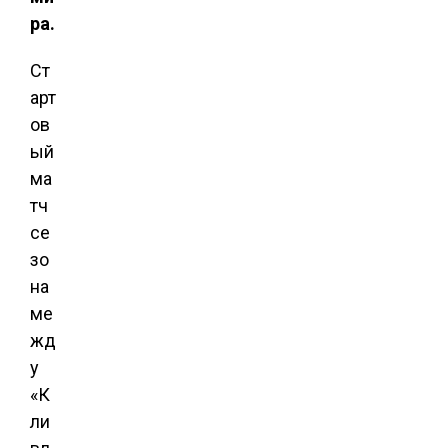
ра.
Ст
арт
ов
ый
ма
тч
се
зо
на
ме
жд
у
«К
ли