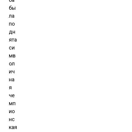
бы
ла
по
дн
ята
си
мв
ол
ич
на
я
че
мп
ио
нс
кая