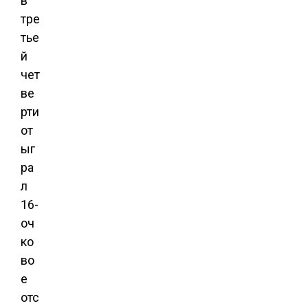
в
тре
тье
й
чет
ве
рти
от
ыг
ра
л
16-
оч
ко
во
е
отс