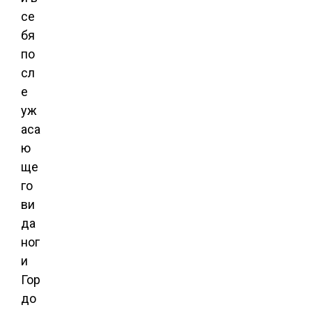
се
бя
по
сл
е
уж
аса
ю
ще
го
ви
да
ног
и
Гор
до