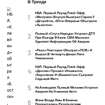
В Тренде
НБА. Первый Раунд Плей-Офф.
«Милуоки» Всухую Выиграл Серию У
«Детройта», «Юта» Впервые Обыграла
«Хьюстон»
Пьяный «слуга Народа» Устроил ДТП
При Въезде В Киев: СМИ Массово
Удаляют Информацию Об Аварии
«Реал» Повторно Обыграл «ПСЖ» И
Вышел В Четвертьфинал Лиги
Чемпионов
НХЛ. Первый Раунд Плей-Офф.
«Даллас» Прошел «Нэшвилл»,
«Каролина» И «Вашингтон» Сыграют
Седьмой Матч
На Киевщине Пьяный Механик Устроил
Аварию На Угнанном Авто
Жена Влада Ямы В Бикини
Похвасталась Результатами