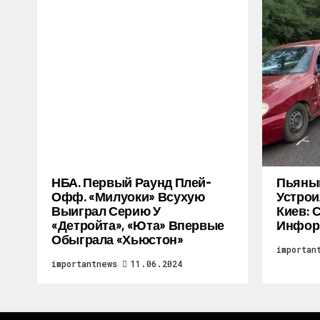
НБА. Первый Раунд Плей-
Пьяный
Офф. «Милуоки» Всухую
Устрои
Выиграл Серию У
Киев: 
«Детройта», «Юта» Впервые
Инфор
Обыграла «Хьюстон»
importan
importantnews
11.06.2024