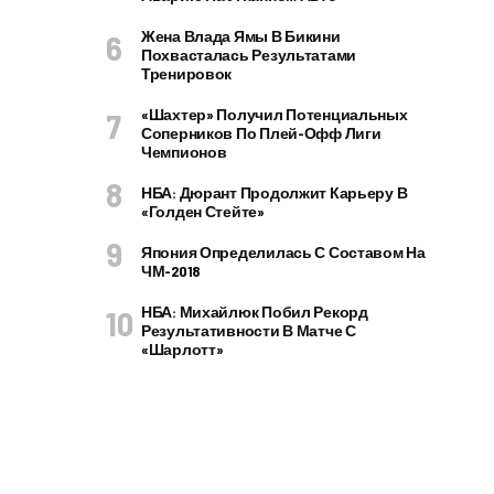
Жена Влада Ямы В Бикини
Похвасталась Результатами
Тренировок
«Шахтер» Получил Потенциальных
Соперников По Плей-Офф Лиги
Чемпионов
НБА: Дюрант Продолжит Карьеру В
«Голден Стейте»
Япония Определилась С Составом На
ЧМ-2018
НБА: Михайлюк Побил Рекорд
Результативности В Матче С
«Шарлотт»