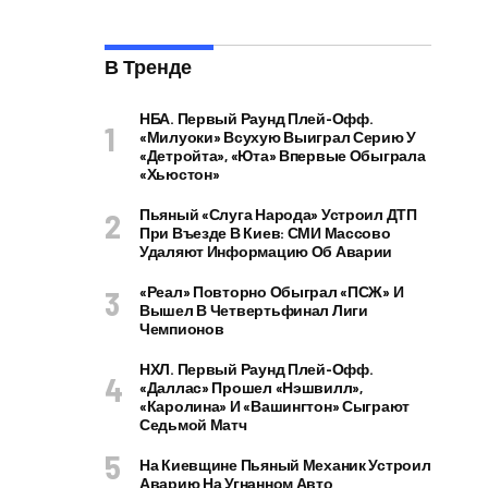
В Тренде
НБА. Первый Раунд Плей-Офф.
«Милуоки» Всухую Выиграл Серию У
«Детройта», «Юта» Впервые Обыграла
«Хьюстон»
Пьяный «слуга Народа» Устроил ДТП
При Въезде В Киев: СМИ Массово
Удаляют Информацию Об Аварии
«Реал» Повторно Обыграл «ПСЖ» И
Вышел В Четвертьфинал Лиги
Чемпионов
НХЛ. Первый Раунд Плей-Офф.
«Даллас» Прошел «Нэшвилл»,
«Каролина» И «Вашингтон» Сыграют
Седьмой Матч
На Киевщине Пьяный Механик Устроил
Аварию На Угнанном Авто