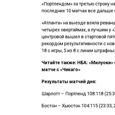
«Портлендом» за третью строку на
последних 10 матчах все дальше 
«Атланта» на выезде взяла реван
четырех овертаймах, а лучшим у 
центровой вышел в стартовой пят
рекордом результативности с ново
18 с игры, 5 из 8 с линии штрафны
Читайте также: НБА: «Милуоки» 
матче с «Чикаго»
Результаты матчей дня:
Шарлотт – Портленд 108:118 (25:32,
Бостон – Хьюстон 104:115 (23:33, 20