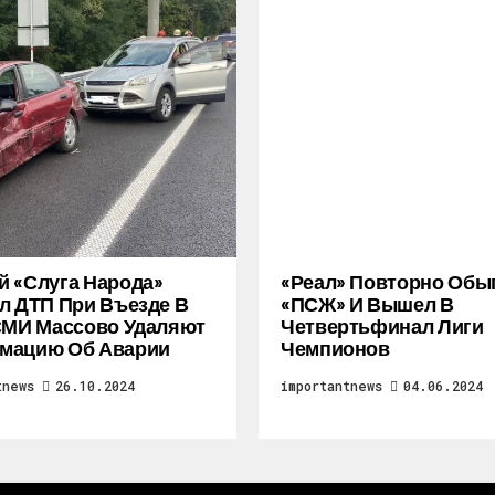
 «слуга Народа»
«Реал» Повторно Обы
л ДТП При Въезде В
«ПСЖ» И Вышел В
СМИ Массово Удаляют
Четвертьфинал Лиги
мацию Об Аварии
Чемпионов
tnews
26.10.2024
importantnews
04.06.2024