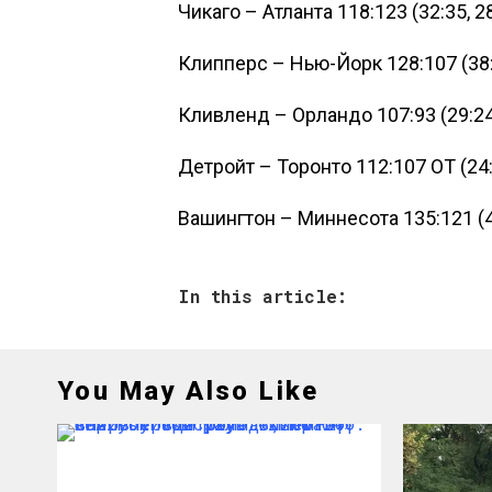
Чикаго – Атланта 118:123 (32:35, 28
Клипперс – Нью-Йорк 128:107 (38:20
Кливленд – Орландо 107:93 (29:24, 
Детройт – Торонто 112:107 OT (24:19
Вашингтон – Миннесота 135:121 (40:
In this article:
You May Also Like