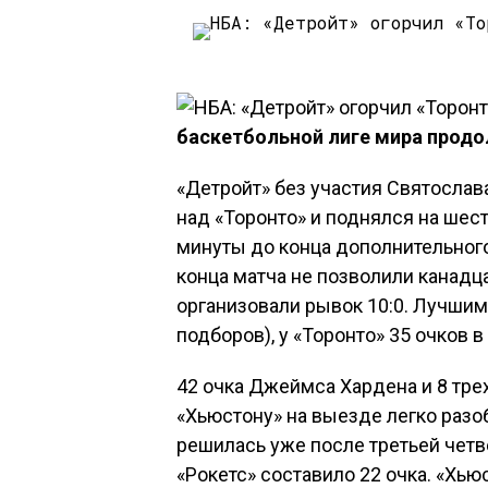
баскетбольной лиге мира продо
«Детройт» без участия Святосла
над «Торонто» и поднялся на шес
минуты до конца дополнительного
конца матча не позволили канадца
организовали рывок 10:0. Лучшим
подборов), у «Торонто» 35 очков в
42 очка Джеймса Хардена и 8 тр
«Хьюстону» на выезде легко разо
решилась уже после третьей четв
«Рокетс» составило 22 очка. «Хью