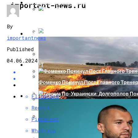
ИНТЕРЕСНОЕ И ПОЗНАВАТЕЛЬНОЕ
important-news.ru
Сеть В Восторге От Упитанного Кота, О
By
НОВОСТИ
importantnews
В Сети Высмеяли Свадебный Подарок П
Published
04.06.2024
СПОРТ
«Князь, Где Вы Шлялись»: В Сети Высм
Фоменко Покинул Пост Главного Трене
Репетицию Парада В Киеве Высмеяли 
ШОУ-БИЗНЕС
Flipboard
Теннис По-Украински: Долгополов Поки
Reddit
В Швеции Белый Медведь Застрял В Окн
Pinterest
Роналду Остается В «Реале» До 2020 Год
Whatsapp