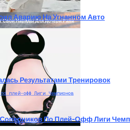
оил Аварию На Угнанном Авто
т Свои Наряды Для Дочери Рани
олаев: Столкнулись Два Грузовика
алась Результатами Тренировок
 Соперников По Плей-Офф Лиги Чем