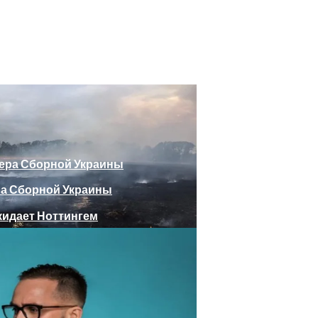
божающего Стоять На Задних Лапах
утина Главе МИД Австрии
еяли Российский Лайнер, «заблудившийся» В Крыму
ра Сборной Украины
Веселыми Фотожабами
дает Ноттингем
е Отеля, Знатно Позавтракав
а