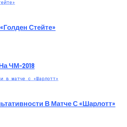
нер Дарит Миру Свои Духи COSMIC
«Голден Стейте»
На ЧМ-2018
ьтативности В Матче С «Шарлотт»