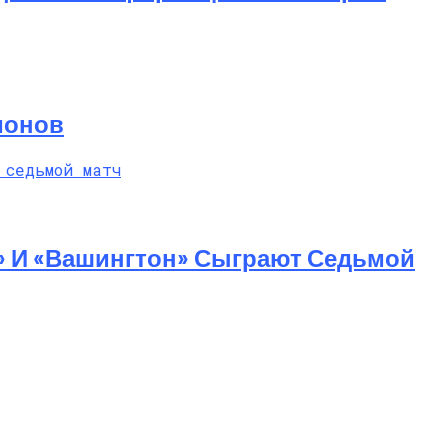
ионов
» И «Вашингтон» Сыграют Седьмой
 Насилие