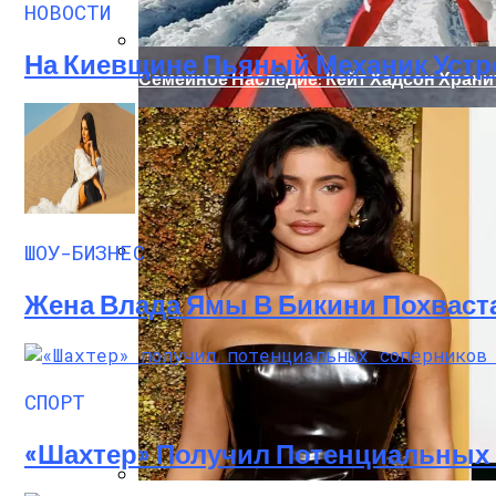
НОВОСТИ
На Киевщине Пьяный Механик Устр
Семейное Наследие: Кейт Хадсон Храни
ШОУ-БИЗНЕС
«Морковное» ДТП На Трассе Одесса-Ник
Жена Влада Ямы В Бикини Похваст
СПОРТ
«Шахтер» Получил Потенциальных