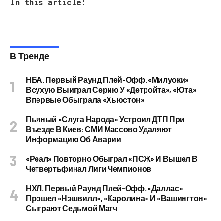
In this article:
В Тренде
НБА. Первый Раунд Плей-Офф. «Милуоки»
Всухую Выиграл Серию У «Детройта», «Юта»
Впервые Обыграла «Хьюстон»
Пьяный «слуга Народа» Устроил ДТП При
Въезде В Киев: СМИ Массово Удаляют
Информацию Об Аварии
«Реал» Повторно Обыграл «ПСЖ» И Вышел В
Четвертьфинал Лиги Чемпионов
НХЛ. Первый Раунд Плей-Офф. «Даллас»
Прошел «Нэшвилл», «Каролина» И «Вашингтон»
Сыграют Седьмой Матч