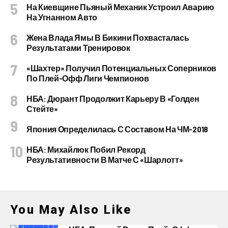
На Киевщине Пьяный Механик Устроил Аварию
На Угнанном Авто
Жена Влада Ямы В Бикини Похвасталась
Результатами Тренировок
«Шахтер» Получил Потенциальных Соперников
По Плей-Офф Лиги Чемпионов
НБА: Дюрант Продолжит Карьеру В «Голден
Стейте»
Япония Определилась С Составом На ЧМ-2018
НБА: Михайлюк Побил Рекорд
Результативности В Матче С «Шарлотт»
You May Also Like