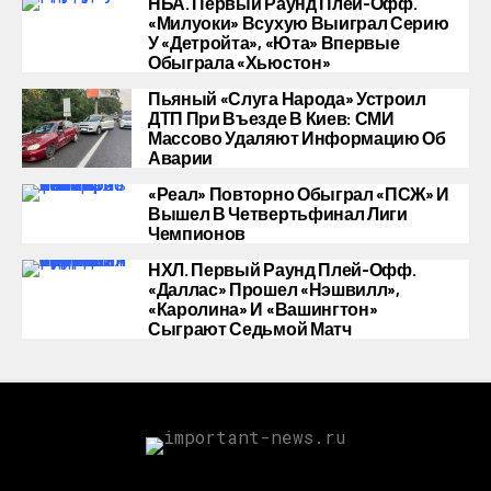
НБА. Первый Раунд Плей-Офф.
«Милуоки» Всухую Выиграл Серию
У «Детройта», «Юта» Впервые
Обыграла «Хьюстон»
Пьяный «слуга Народа» Устроил
ДТП При Въезде В Киев: СМИ
Массово Удаляют Информацию Об
Аварии
«Реал» Повторно Обыграл «ПСЖ» И
Вышел В Четвертьфинал Лиги
Чемпионов
НХЛ. Первый Раунд Плей-Офф.
«Даллас» Прошел «Нэшвилл»,
«Каролина» И «Вашингтон»
Сыграют Седьмой Матч