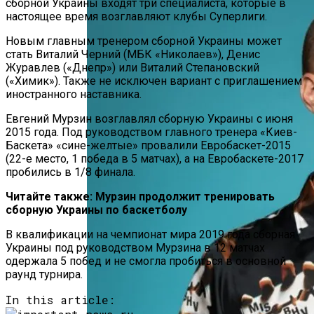
сборной Украины входят три специалиста, которые в
настоящее время возглавляют клубы Суперлиги.
Новым главным тренером сборной Украины может
стать Виталий Черний (МБК «Николаев»), Денис
Журавлев («Днепр») или Виталий Степановский
(«Химик»). Также не исключен вариант с приглашением
иностранного наставника.
Евгений Мурзин возглавлял сборную Украины с июня
2015 года. Под руководством главного тренера «Киев-
Баскета» «сине-желтые» провалили Евробаскет-2015
(22-е место, 1 победа в 5 матчах), а на Евробаскете-2017
пробились в 1/8 финала.
Читайте также: Мурзин продолжит тренировать
сборную Украины по баскетболу
В квалификации на чемпионат мира 2019 года сборная
Украины под руководством Мурзина в 12 матчах
одержала 5 побед и не смогла пробиться в основной
раунд турнира.
In this article: