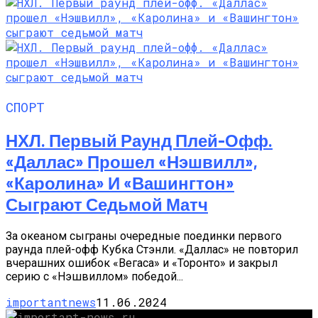
СПОРТ
НХЛ. Первый Раунд Плей-Офф.
«Даллас» Прошел «Нэшвилл»,
«Каролина» И «Вашингтон»
Сыграют Седьмой Матч
За океаном сыграны очередные поединки первого
раунда плей-офф Кубка Стэнли. «Даллас» не повторил
вчерашних ошибок «Вегаса» и «Торонто» и закрыл
серию с «Нэшвиллом» победой...
importantnews
11.06.2024