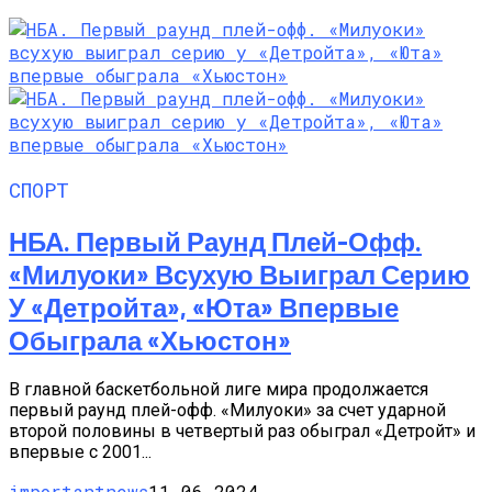
СПОРТ
НБА. Первый Раунд Плей-Офф.
«Милуоки» Всухую Выиграл Серию
У «Детройта», «Юта» Впервые
Обыграла «Хьюстон»
В главной баскетбольной лиге мира продолжается
первый раунд плей-офф. «Милуоки» за счет ударной
второй половины в четвертый раз обыграл «Детройт» и
впервые с 2001...
importantnews
11.06.2024