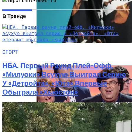
В Тренде
СПОРТ
Дуэт Из Украины Выступит На
Легендарном Фестивале Coachella
НБА. Первый Раунд Плей-Офф.
«Милуоки» Всухую Выиграл Серию
У «Детройта», «Юта» Впервые
Обыграла «Хьюстон»