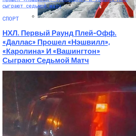
СПОРТ
Семейное Наследие: Кейт Хадсон
НХЛ. Первый Раунд Плей-Офф.
Хранит Свои Наряды Для Дочери Рани
«Даллас» Прошел «Нэшвилл»,
«Каролина» И «Вашингтон»
Сыграют Седьмой Матч