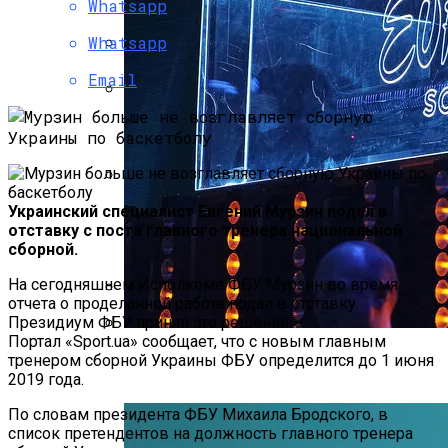
Whatsapp
Репетицию Парада В Киеве Высмеяли
Веселыми Фотожабами
Whatsapp
«Шальке» Присматривается К
Email
Ярмоленко
В Швеции Белый Медведь Застрял В
Окне Отеля, Знатно Позавтракав
Украинские Боксеры-Профессионалы
Украинский специалист Евгений Мурзин подал в
Не Выступят На Олимпиаде
отставку с поста главного тренера национальной
сборной.
На сегодняшнем Исполкоме ФБУ Мурзин во время
отчета о проделанной работе подал в отставку.
Реванш Кличко-Фьюри Перенесен Из-
Президиум ФБУ принял это решение.
Портал «Sport.ua» сообщает, что с новым главным
За Травмы Британца
«Евровидение-2022»: Названы
тренером сборной Украины ФБУ определится до 1 июня
Участники Нацотбора
2019 года.
По словам президента ФБУ Михаила Бродского, в
список претендентов на должность главного тренера