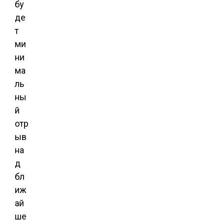
бу
де
т
ми
ни
ма
ль
ны
й
отр
ыв
на
д
бл
иж
ай
ше