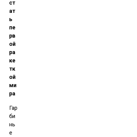
ст
ат
ь
пе
рв
ой
ра
ке
тк
ой
ми
ра
Гар
би
нь
е