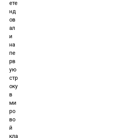
ете
нд
ов
ал
и
на
пе
рв
ую
стр
оку
в
ми
ро
во
й
кла