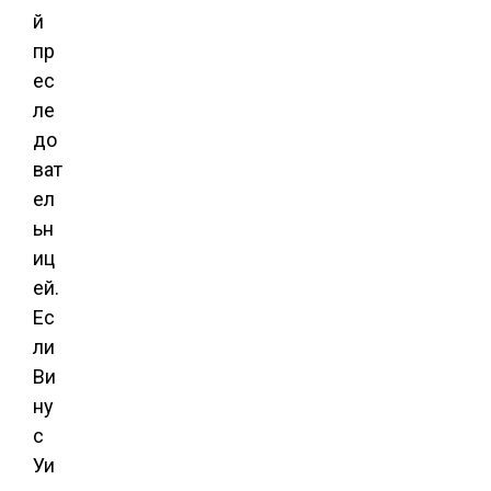
й
пр
ес
ле
до
ват
ел
ьн
иц
ей.
Ес
ли
Ви
ну
с
Уи