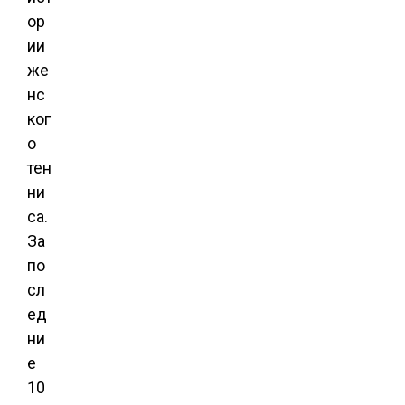
ор
ии
же
нс
ког
о
тен
ни
са.
За
по
сл
ед
ни
е
10