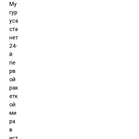
Му
гур
уса
ста
нет
24-
й
пе
рв
ой
рак
етк
ой
ми
ра
в
ист