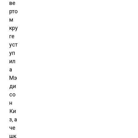
ве
рто
м
кру
ге
уст
уп
ил
а
Мэ
ди
со
н
Ки
з, а
че
шк