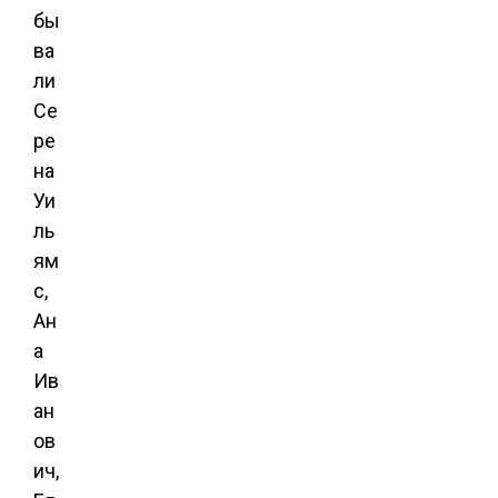
бы
ва
ли
Се
ре
на
Уи
ль
ям
с,
Ан
а
Ив
ан
ов
ич,