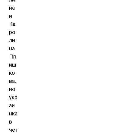
на
и
Ка
ро
ли
на
Пл
иш
ко
ва,
но
укр
аи
нка
в
чет