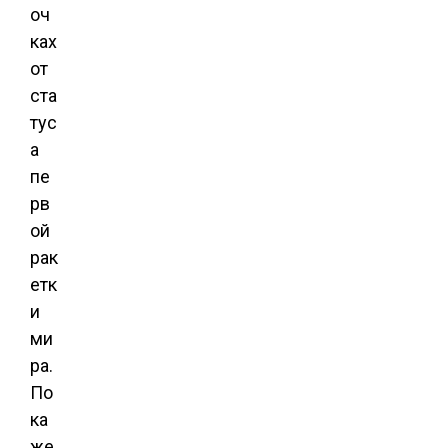
оч
ках
от
ста
тус
а
пе
рв
ой
рак
етк
и
ми
ра.
По
ка
же