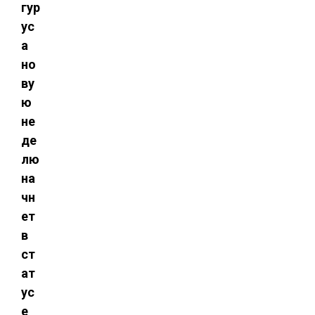
гур
ус
а
но
ву
ю
не
де
лю
на
чн
ет
в
ст
ат
ус
е