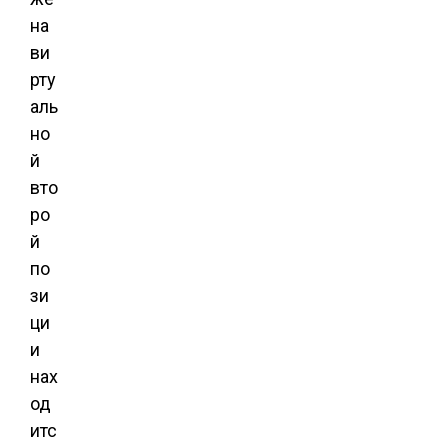
на
ви
рту
аль
но
й
вто
ро
й
по
зи
ци
и
нах
од
итс