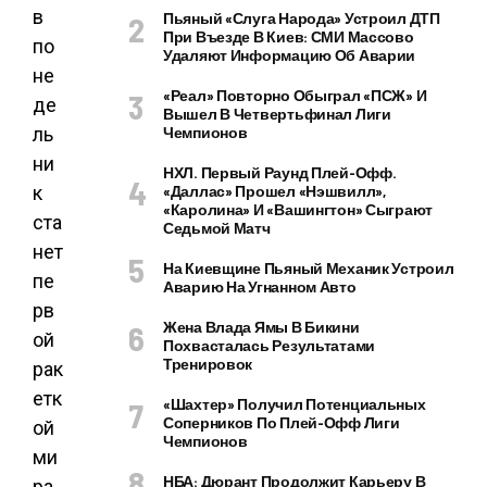
Пьяный «слуга Народа» Устроил ДТП
При Въезде В Киев: СМИ Массово
Удаляют Информацию Об Аварии
«Реал» Повторно Обыграл «ПСЖ» И
Вышел В Четвертьфинал Лиги
Чемпионов
НХЛ. Первый Раунд Плей-Офф.
«Даллас» Прошел «Нэшвилл»,
«Каролина» И «Вашингтон» Сыграют
Седьмой Матч
На Киевщине Пьяный Механик Устроил
Аварию На Угнанном Авто
Жена Влада Ямы В Бикини
Похвасталась Результатами
Тренировок
«Шахтер» Получил Потенциальных
Соперников По Плей-Офф Лиги
Чемпионов
НБА: Дюрант Продолжит Карьеру В