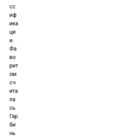
сс
иф
ика
ци
и.
Фа
во
рит
ом
сч
ита
ла
сь
Гар
би
нь