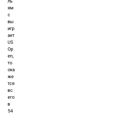
ль
ям
с
вы
игр
ает
US
Op
en,
то
ока
же
тся
вс
его
в
54