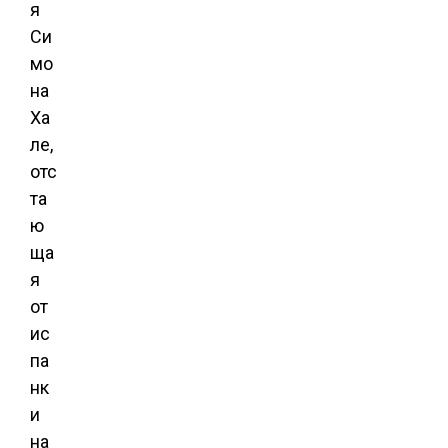
я
Си
мо
на
Ха
ле,
отс
та
ю
ща
я
от
ис
па
нк
и
на