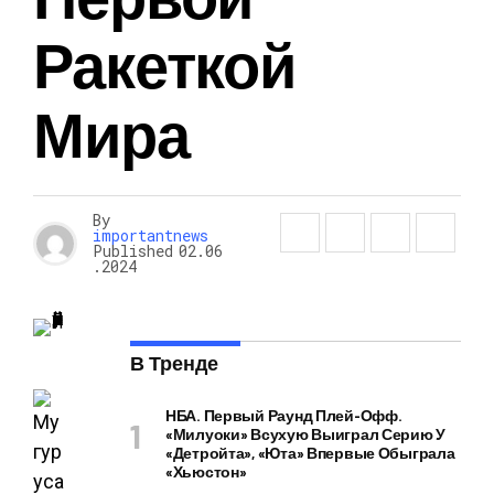
Ракеткой
Мира
By
importantnews
Published
02.06
.2024
В Тренде
НБА. Первый Раунд Плей-Офф.
«Милуоки» Всухую Выиграл Серию У
«Детройта», «Юта» Впервые Обыграла
«Хьюстон»