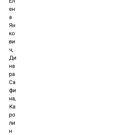
Ел
ен
а
Ян
ко
ви
ч,
Ди
на
ра
Са
фи
на,
Ка
ро
ли
н