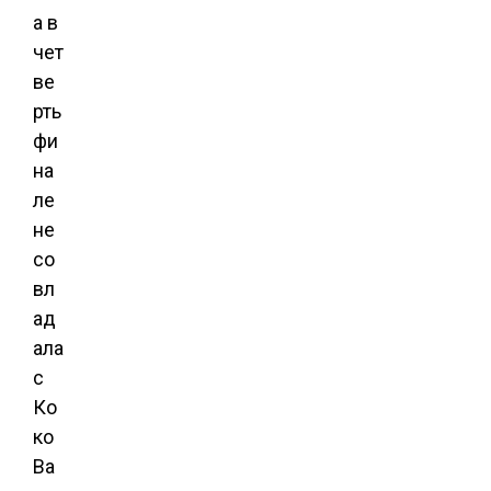
а в
чет
ве
рть
фи
на
ле
не
со
вл
ад
ала
с
Ко
ко
Ва