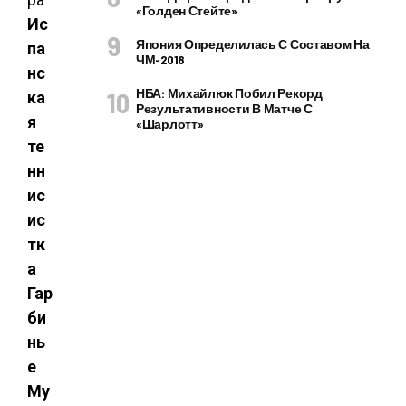
«Голден Стейте»
Ис
Япония Определилась С Составом На
па
ЧМ-2018
нс
НБА: Михайлюк Побил Рекорд
ка
Результативности В Матче С
я
«Шарлотт»
те
нн
ис
ис
тк
а
Гар
би
нь
е
Му