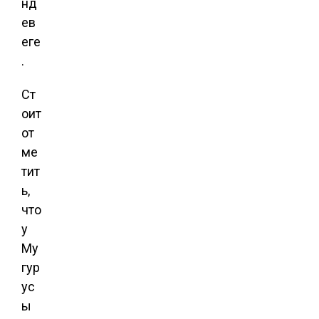
нд
ев
еге
.
Ст
оит
от
ме
тит
ь,
что
у
Му
гур
ус
ы