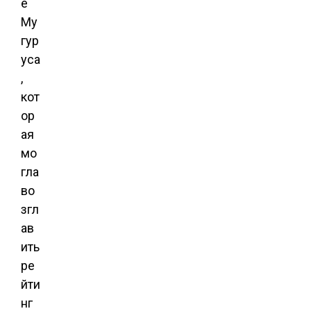
е
Му
гур
уса
,
кот
ор
ая
мо
гла
во
згл
ав
ить
ре
йти
нг