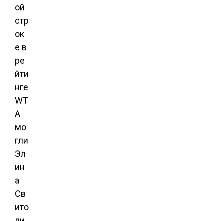
ой
стр
ок
е в
ре
йти
нге
WT
A
мо
гли
Эл
ин
а
Св
ито
ли