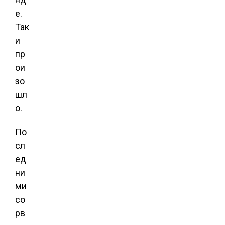
е.
Так
и
пр
ои
зо
шл
о.
По
сл
ед
ни
ми
со
рв