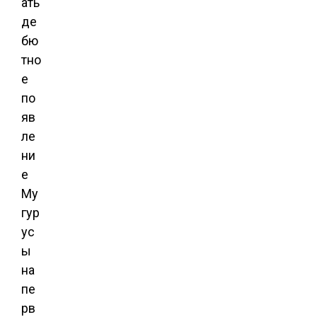
ать
де
бю
тно
е
по
яв
ле
ни
е
Му
гур
ус
ы
на
пе
рв