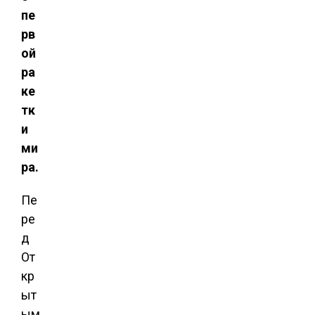
пе
рв
ой
ра
ке
тк
и
ми
ра.
Пе
ре
д
От
кр
ыт
ым