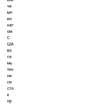
че
мп
ио
нат
ом
С
ША
во
се
мь
тен
ни
си
сто
к
пр