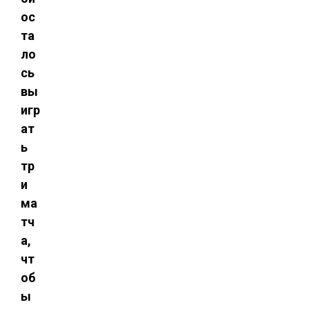
ос
та
ло
сь
вы
игр
ат
ь
тр
и
ма
тч
а,
чт
об
ы