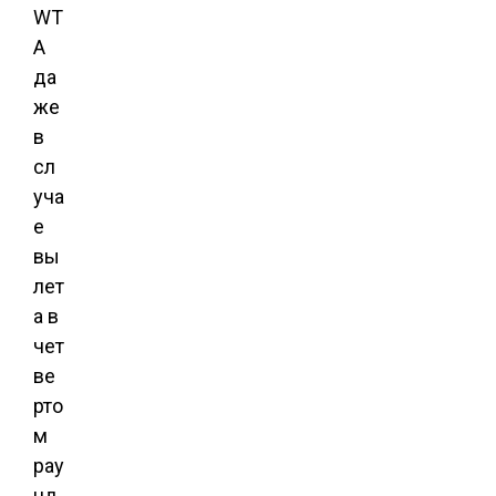
WT
A
да
же
в
сл
уча
е
вы
лет
а в
чет
ве
рто
м
рау
нд