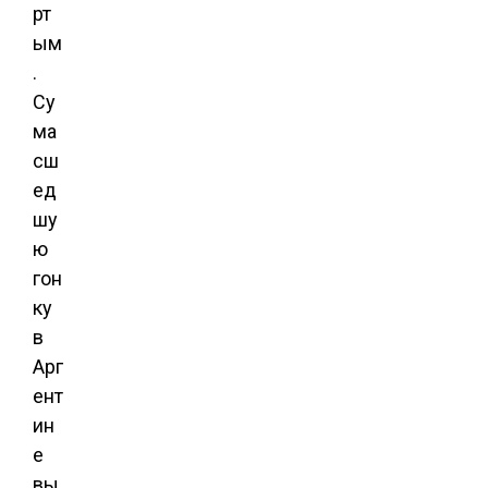
рт
ым
.
Су
ма
сш
ед
шу
ю
гон
ку
в
Арг
ент
ин
е
вы