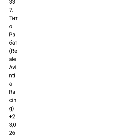
33
7.
Тит
о
Ра
бат
(Re
ale
Avi
nti
a
Ra
cin
g)
+2
3,0
26