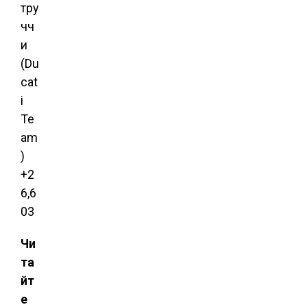
тру
чч
и
(Du
cat
i
Te
am
)
+2
6,6
03
Чи
та
йт
е