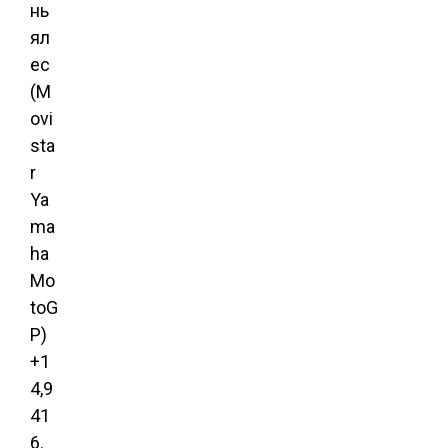
нь
ял
ес
(M
ovi
sta
r
Ya
ma
ha
Mo
toG
P)
+1
4,9
41
6.