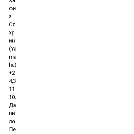
Ха
фи
з
Ся
хр
ин
(Ya
ma
ha)
+2
4,3
11
10.
Да
ни
ло
Пе