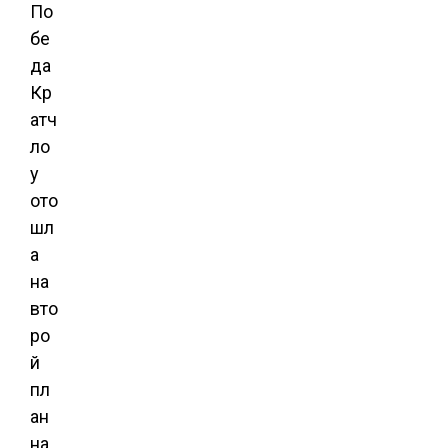
По
бе
да
Кр
атч
ло
у
ото
шл
а
на
вто
ро
й
пл
ан
на