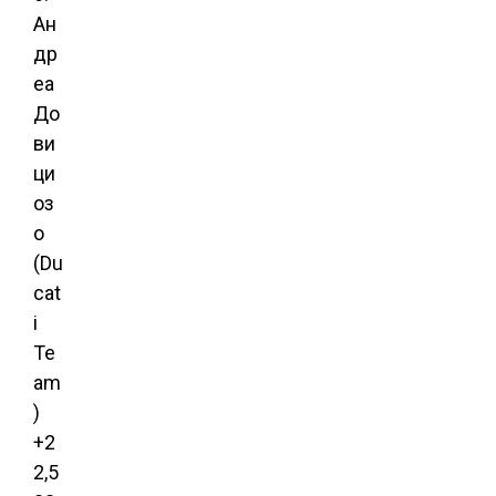
Ан
др
еа
До
ви
ци
оз
о
(Du
cat
i
Te
am
)
+2
2,5