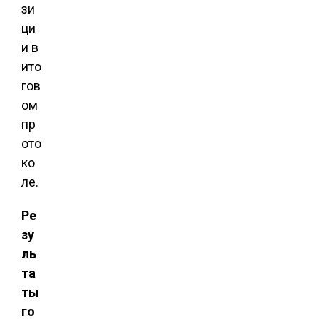
зи
ци
и в
ито
гов
ом
пр
ото
ко
ле.
Ре
зу
ль
та
ты
го