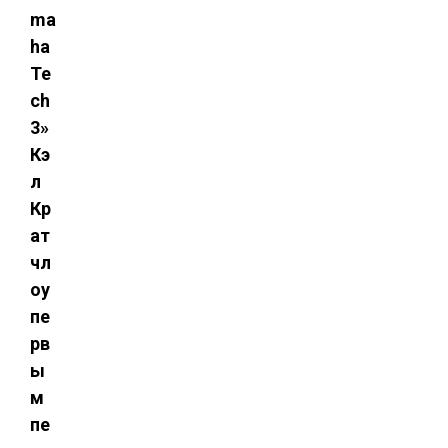
ma
ha
Te
ch
3»
Кэ
л
Кр
ат
чл
оу
пе
рв
ы
м
пе