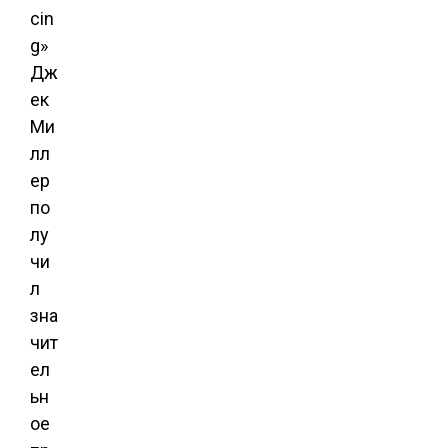
cin
g»
Дж
ек
Ми
лл
ер
по
лу
чи
л
зна
чит
ел
ьн
ое