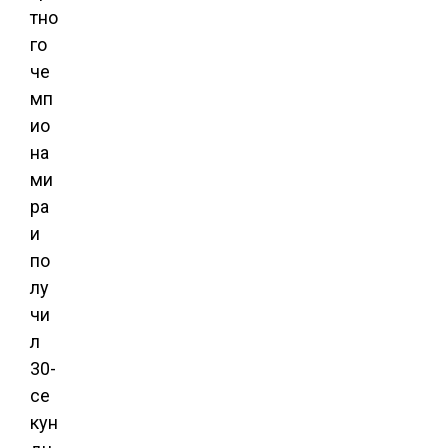
тно
го
че
мп
ио
на
ми
ра
и
по
лу
чи
л
30-
се
кун