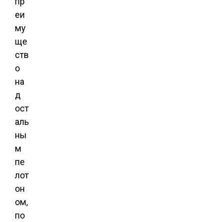
пр
еи
му
ще
ств
о
на
д
ост
аль
ны
м
пе
лот
он
ом,
по