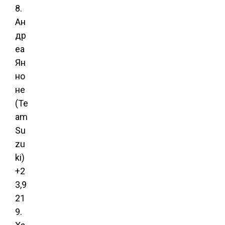
8.
Ан
др
еа
Ян
но
не
(Te
am
Su
zu
ki)
+2
3,9
21
9.