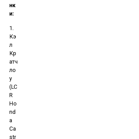
нк
и:
1.
Кэ
л
Кр
атч
ло
у
(LC
R
Ho
nd
a
Ca
str