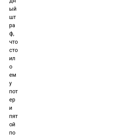
дн
ый
шт
ра
ф,
что
сто
ил
о
ем
у
пот
ер
и
пят
ой
по