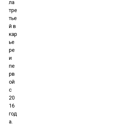
ла
тре
тье
й в
кар
ье
ре
и
пе
рв
ой
с
20
16
год
а.