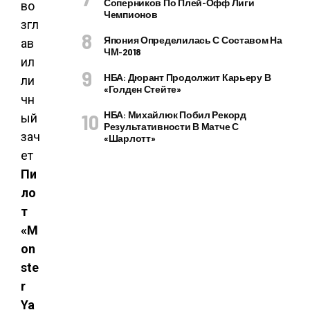
Соперников По Плей-Офф Лиги
Чемпионов
Япония Определилась С Составом На
ЧМ-2018
НБА: Дюрант Продолжит Карьеру В
«Голден Стейте»
НБА: Михайлюк Побил Рекорд
Результативности В Матче С
«Шарлотт»
Пи
ло
т
«M
on
ste
r
Ya