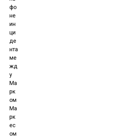
фо
не
ин
ци
де
нта
ме
жд
у
Ма
рк
ом
Ма
рк
ес
ом