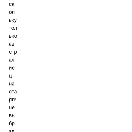
ск
ол
ьку
тол
ько
ав
стр
ал
ие
ц
на
ста
рте
не
вы
бр
ал