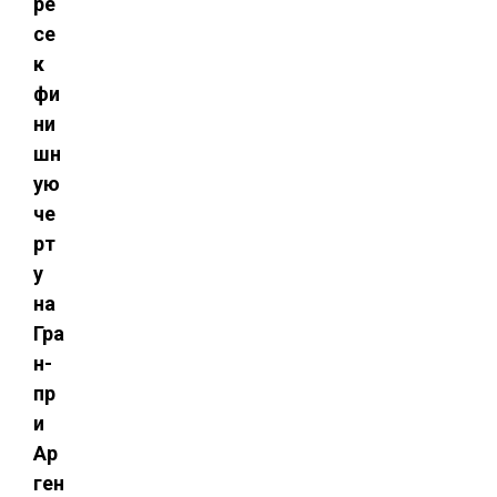
ре
се
к
фи
ни
шн
ую
че
рт
у
на
Гра
н-
пр
и
Ар
ген