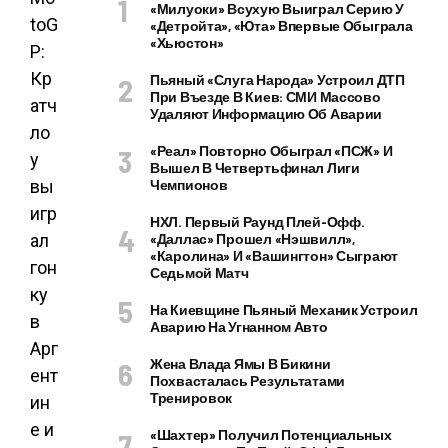
«Милуоки» Всухую Выиграл Серию У
«Детройта», «Юта» Впервые Обыграла
«Хьюстон»
Пьяный «слуга Народа» Устроил ДТП
При Въезде В Киев: СМИ Массово
Удаляют Информацию Об Аварии
«Реал» Повторно Обыграл «ПСЖ» И
Вышел В Четвертьфинал Лиги
Чемпионов
НХЛ. Первый Раунд Плей-Офф.
«Даллас» Прошел «Нэшвилл»,
«Каролина» И «Вашингтон» Сыграют
Седьмой Матч
На Киевщине Пьяный Механик Устроил
Аварию На Угнанном Авто
Жена Влада Ямы В Бикини
Похвасталась Результатами
Тренировок
«Шахтер» Получил Потенциальных