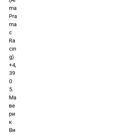
ma
Pra
ma
c
Ra
cin
g)
+4,
39
0
5.
Ма
ве
ри
к
Ви