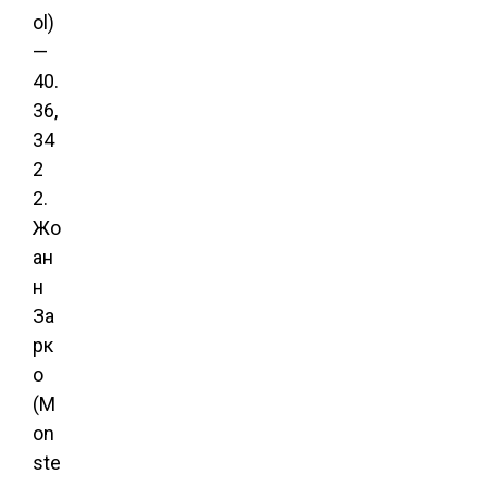
ol)
—
40.
36,
34
2
2.
Жо
ан
н
За
рк
о
(M
on
ste