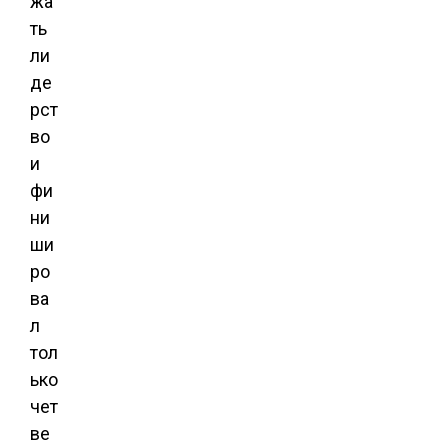
жа
ть
ли
де
рст
во
и
фи
ни
ши
ро
ва
л
тол
ько
чет
ве