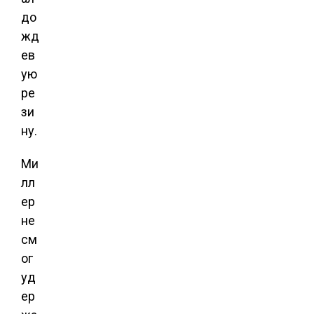
до
жд
ев
ую
ре
зи
ну.
Ми
лл
ер
не
см
ог
уд
ер