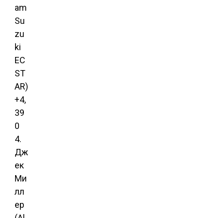
am
Su
zu
ki
EC
ST
AR)
+4,
39
0
4.
Дж
ек
Ми
лл
ер
(Al