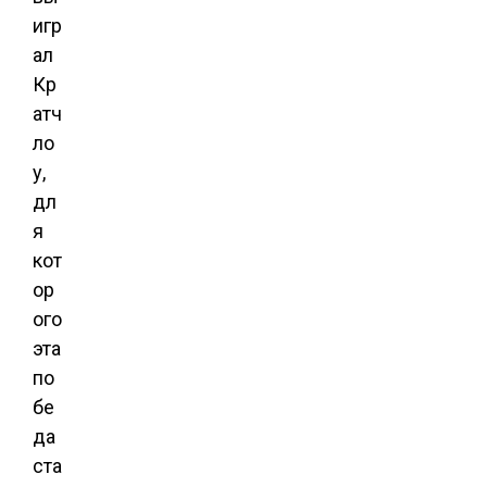
игр
ал
Кр
атч
ло
у,
дл
я
кот
ор
ого
эта
по
бе
да
ста