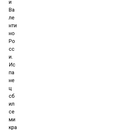
и
Ва
ле
нти
но
Ро
сс
и.
Ис
па
не
ц
сб
ил
се
ми
кра