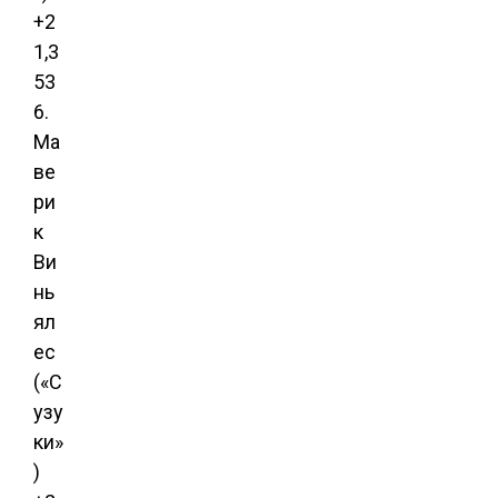
+2
1,3
53
6.
Ма
ве
ри
к
Ви
нь
ял
ес
(«С
узу
ки»
)