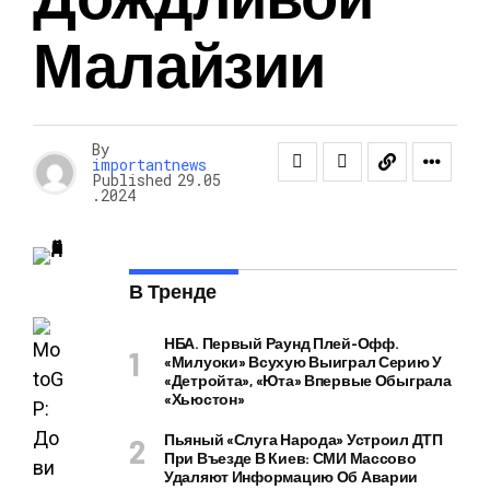
Малайзии
By
importantnews
Published
29.05
.2024
В Тренде
НБА. Первый Раунд Плей-Офф.
«Милуоки» Всухую Выиграл Серию У
«Детройта», «Юта» Впервые Обыграла
«Хьюстон»
Пьяный «слуга Народа» Устроил ДТП
При Въезде В Киев: СМИ Массово
Удаляют Информацию Об Аварии