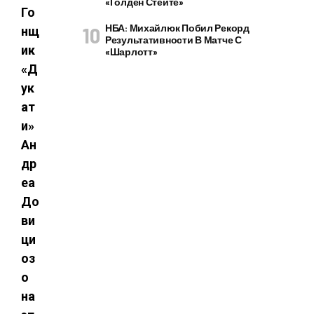
«Голден Стейте»
Го
НБА: Михайлюк Побил Рекорд
нщ
Результативности В Матче С
ик
«Шарлотт»
«Д
ук
ат
и»
Ан
др
еа
До
ви
ци
оз
о
на