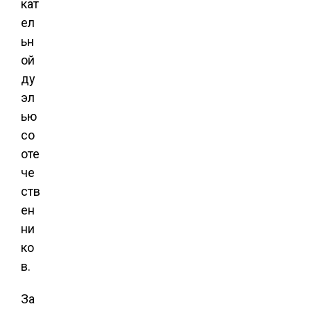
кат
ел
ьн
ой
ду
эл
ью
со
оте
че
ств
ен
ни
ко
в.
За