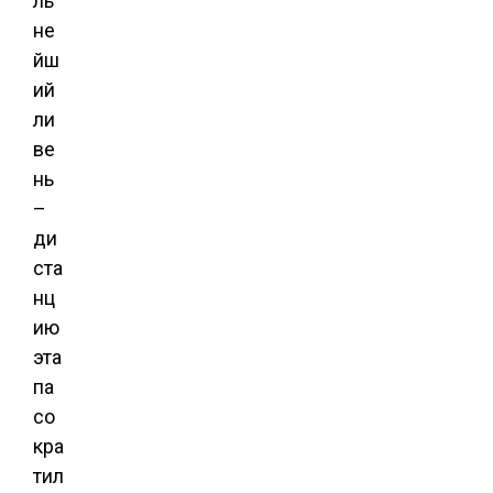
ль
не
йш
ий
ли
ве
нь
–
ди
ста
нц
ию
эта
па
со
кра
тил