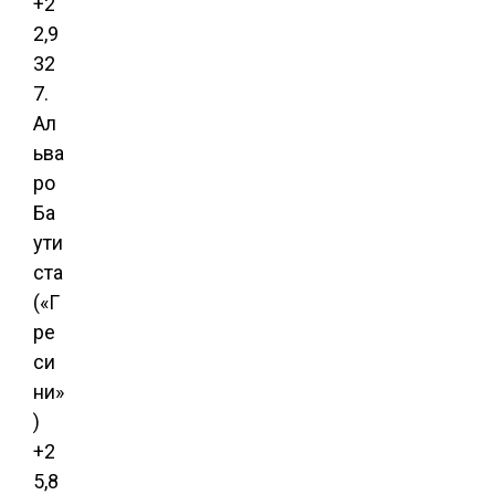
+2
2,9
32
7.
Ал
ьва
ро
Ба
ути
ста
(«Г
ре
си
ни»
)
+2
5,8