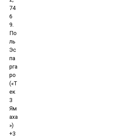
74
6
9.
По
ль
Эс
па
рга
ро
(«Т
ек
3
Ям
аха
»)
+3