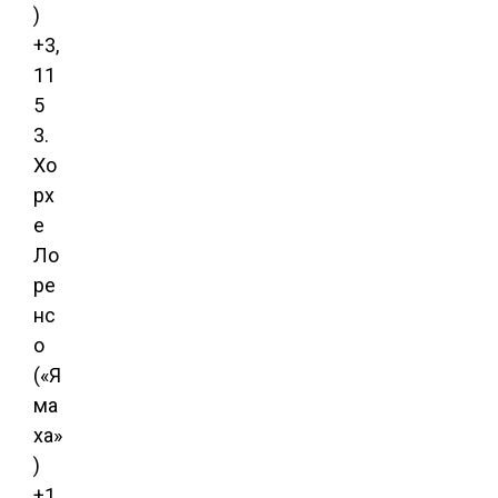
)
+3,
11
5
3.
Хо
рх
е
Ло
ре
нс
о
(«Я
ма
ха»
)
+1