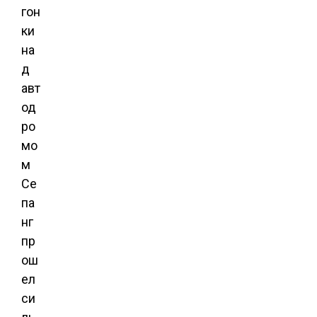
гон
ки
на
д
авт
од
ро
мо
м
Се
па
нг
пр
ош
ел
си