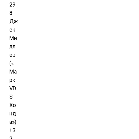
29
8.
Дж
ек
Ми
лл
ер
(«
Ма
рк
VD
S
Хо
нд
а»)
+3
2,