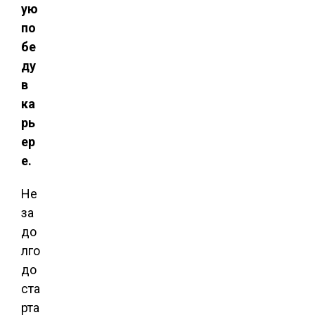
ую
по
бе
ду
в
ка
рь
ер
е.
Не
за
до
лго
до
ста
рта