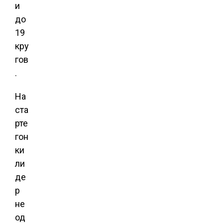
и
до
19
кру
гов
.
На
ста
рте
гон
ки
ли
де
р
не
од