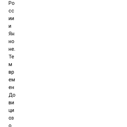
Ро
сс
ии
и
Ян
но
не.
Те
м
вр
ем
ен
До
ви
ци
оз
о