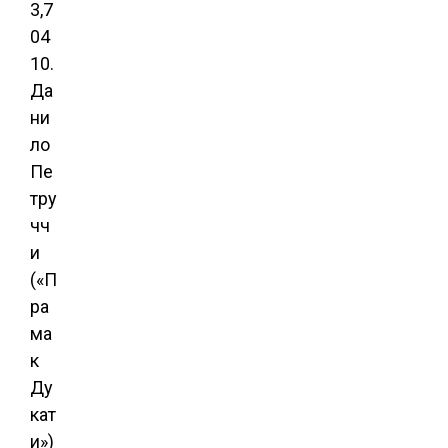
3,7
04
10.
Да
ни
ло
Пе
тру
чч
и
(«П
ра
ма
к
Ду
кат
и»)