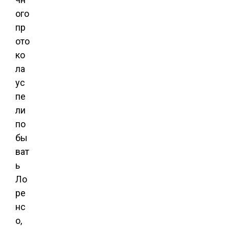
ого
пр
ото
ко
ла
ус
пе
ли
по
бы
ват
ь
Ло
ре
нс
о,