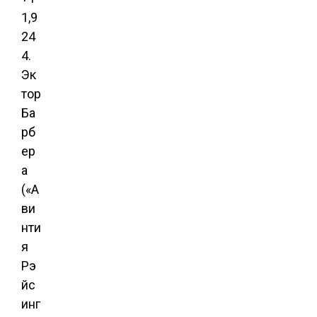
1,9
24
4.
Эк
тор
Ба
рб
ер
а
(«А
ви
нти
я
Рэ
йс
инг