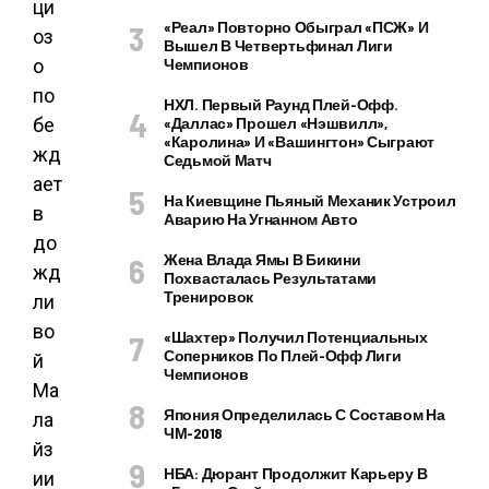
«Реал» Повторно Обыграл «ПСЖ» И
Вышел В Четвертьфинал Лиги
Чемпионов
НХЛ. Первый Раунд Плей-Офф.
«Даллас» Прошел «Нэшвилл»,
«Каролина» И «Вашингтон» Сыграют
Седьмой Матч
На Киевщине Пьяный Механик Устроил
Аварию На Угнанном Авто
Жена Влада Ямы В Бикини
Похвасталась Результатами
Тренировок
«Шахтер» Получил Потенциальных
Соперников По Плей-Офф Лиги
Чемпионов
Япония Определилась С Составом На
ЧМ-2018
НБА: Дюрант Продолжит Карьеру В