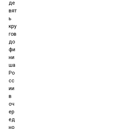
де
вят
ь
кру
гов
до
фи
ни
ша
Ро
сс
ии
в
оч
ер
ед
но