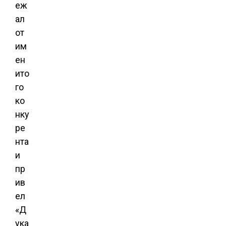
еж
ал
от
им
ен
ито
го
ко
нку
ре
нта
и
пр
ив
ел
«Д
ука