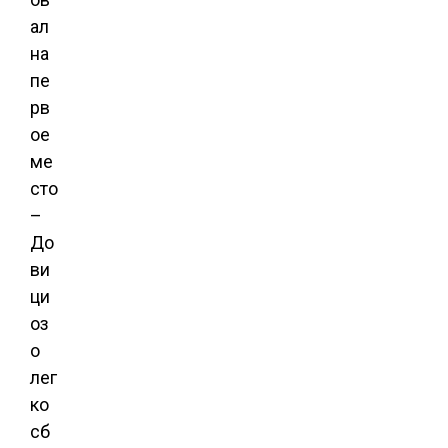
ал
на
пе
рв
ое
ме
сто
–
До
ви
ци
оз
о
лег
ко
сб