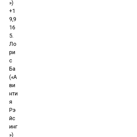
»)
+1
9,9
16
5.
Ло
ри
с
Ба
(«А
ви
нти
я
Рэ
йс
инг
»)