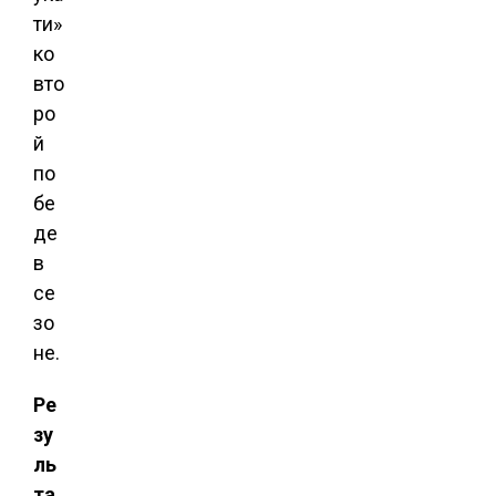
ти»
ко
вто
ро
й
по
бе
де
в
се
зо
не.
Ре
зу
ль
та