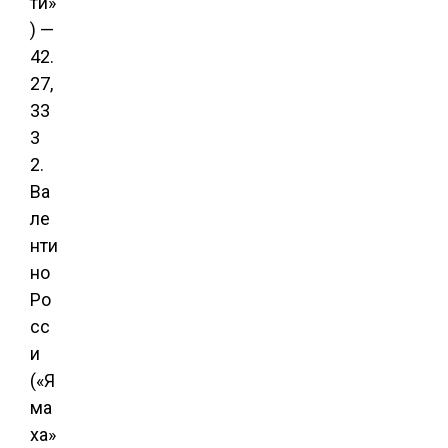
ти»
) —
42.
27,
33
3
2.
Ва
ле
нти
но
Ро
сс
и
(«Я
ма
ха»