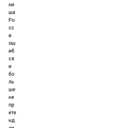
ни
ша
Ро
сс
и
ош
иб
ся
и
бо
ль
ше
не
пр
ете
нд
ов