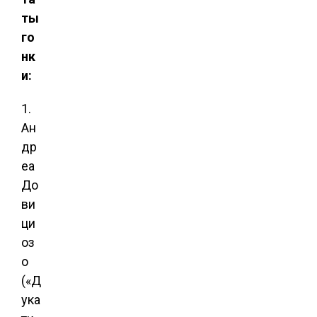
ты
го
нк
и:
1.
Ан
др
еа
До
ви
ци
оз
о
(«Д
ука