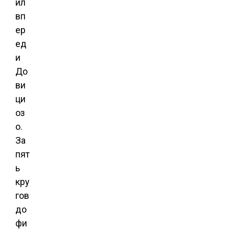
ил
вп
ер
ед
и
До
ви
ци
оз
о.
За
пят
ь
кру
гов
до
фи