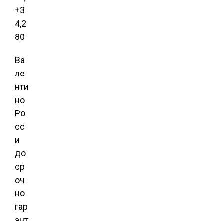
+3
4,2
80
Ва
ле
нти
но
Ро
сс
и
до
ср
оч
но
гар
ант