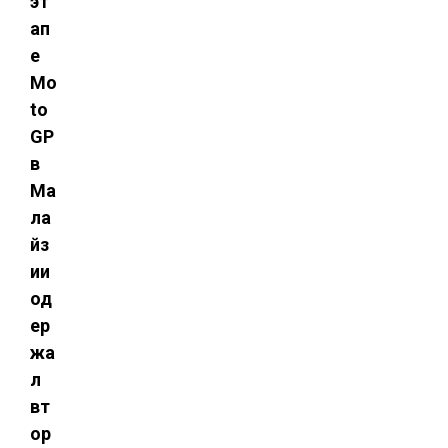
эт
ап
е
Mo
to
GP
в
Ма
ла
йз
ии
од
ер
жа
л
вт
ор