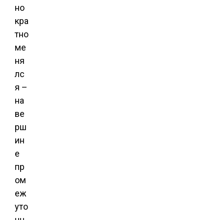
но
кра
тно
ме
ня
лс
я –
на
ве
рш
ин
е
пр
ом
еж
уто
чн