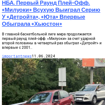
НБА. Первый Раунд Плей-Офф.
«Милуоки» Всухую Выиграл Серию
У «Детройта», «Юта» Впервые
Обыграла «Хьюстон»
В главной баскетбольной лиге мира продолжается
первый раунд плей-офф. «Милуоки» за счет ударной
второй половины в четвертый раз обыграл «Детройт» и
впервые с 2001...
importantnews
11.06.2024