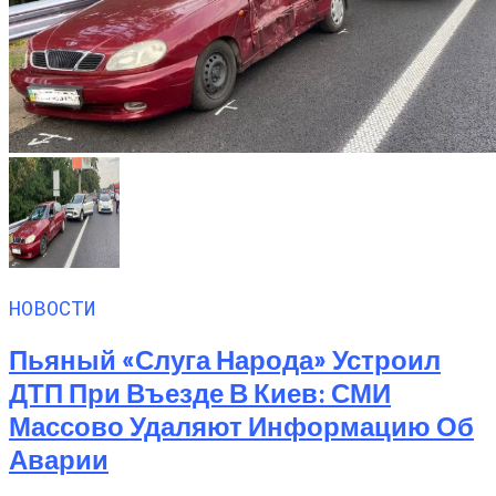
НОВОСТИ
Пьяный «слуга Народа» Устроил
ДТП При Въезде В Киев: СМИ
Массово Удаляют Информацию Об
Аварии