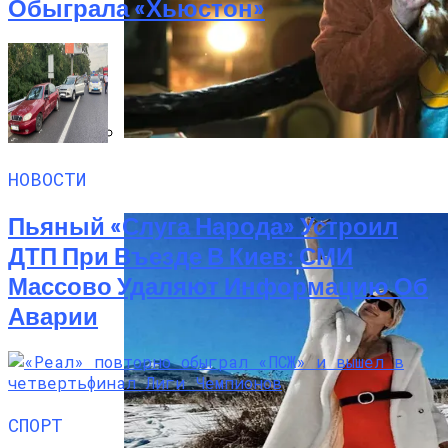
Обыграла «Хьюстон»
«Веном 3» Получил Зловещее
НОВОСТИ
Название И Ускоренную Премьеру
Пьяный «слуга Народа» Устроил
ДТП При Въезде В Киев: СМИ
Массово Удаляют Информацию Об
Аварии
СПОРТ