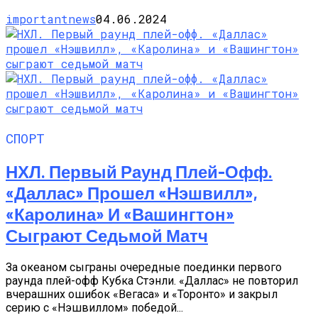
importantnews
04.06.2024
СПОРТ
НХЛ. Первый Раунд Плей-Офф.
«Даллас» Прошел «Нэшвилл»,
«Каролина» И «Вашингтон»
Сыграют Седьмой Матч
За океаном сыграны очередные поединки первого
раунда плей-офф Кубка Стэнли. «Даллас» не повторил
вчерашних ошибок «Вегаса» и «Торонто» и закрыл
серию с «Нэшвиллом» победой...