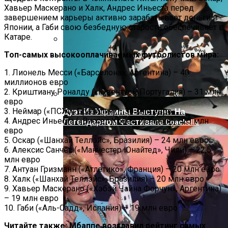
Хавьер Маскерано и Халк, Андрес Иньеста перед
завершением карьеры активно зарабатывает деньги в
Японии, а Габи свою безбедную старость обеспечивает в
Катаре.
Топ-самых высокооплачиваемых футболистов мира:
На Донбассе Во Время Тушения
Пожара Погибли Двое Военных
1. Лионель Месси («Барселона», Аргентина) – 40
миллионов евро
2. Криштиану Роналду («Ювентус», Португалия) – 31 млн
евро
3. Неймар («ПСЖ», Бразилия) – 30 млн евро
Дуэт Из Украины Выступит На
4. Андрес Иньеста («Виссел Кобе», Испания) – 25 млн
Легендарном Фестивале Coachella
евро
5. Оскар («Шанхай Теллэйс», Бразилия) – 24 млн евро
6. Алексис Санчес («Манчестер Юнайтед», Чили) – 22,5
млн евро
7. Антуан Гризманн («Атлетико», Франция) – 20 млн евро
8. Халк («Шанхай Теллэйс», Бразилия) – 20 млн евро
9. Хавьер Маскерано («Хэбэй Чайна Форчун», Аргентина)
– 19 млн евро
10. Габи («Аль-Садд», Испания) – 19 млн евро
Читайте также: Мбаппе возглавил рейтинг самых