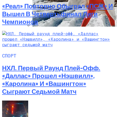
«Реал» Повторно Обыграл «ПСЖ» И
Вышел В Четвертьфинал Лиги
Чемпионов
Семейное Наследие: Кейт Хадсон
Хранит Свои Наряды Для Дочери Рани
СПОРТ
НХЛ. Первый Раунд Плей-Офф.
«Даллас» Прошел «Нэшвилл»,
«Каролина» И «Вашингтон»
Сыграют Седьмой Матч