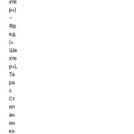
хте
р»)
–
Фр
ед
(«
Ша
хте
р»),
Та
ра
с
Ст
еп
ан
ен
ко