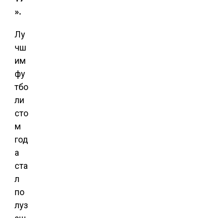
».
Лу
чш
им
фу
тбо
ли
сто
м
год
а
ста
л
по
луз