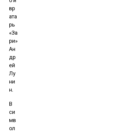
о и
вр
ата
рь
«За
ри»
Ан
др
ей
Лу
ни
н.
В
си
мв
ол