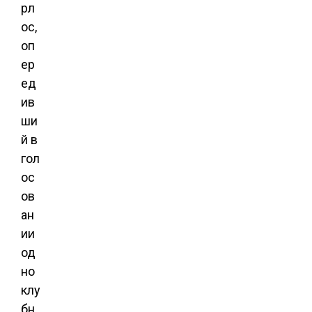
рл
ос,
оп
ер
ед
ив
ши
й в
гол
ос
ов
ан
ии
од
но
клу
бн