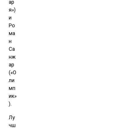
ар
я»)
и
Ро
ма
н
Са
нж
ар
(«О
ли
мп
ик»
).
Лу
чш