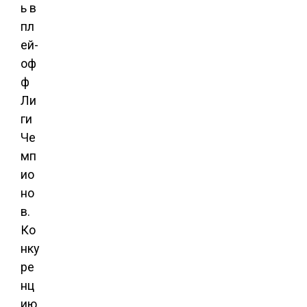
ь в
пл
ей-
оф
ф
Ли
ги
Че
мп
ио
но
в.
Ко
нку
ре
нц
ию