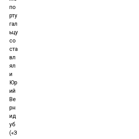
по
рту
гал
ьцу
со
ста
вл
ял
и
Юр
ий
Ве
рн
ид
уб
(«З