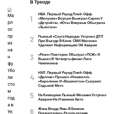
В Тренде
НБА. Первый Раунд Плей-Офф.
«Милуоки» Всухую Выиграл Серию У
«Детройта», «Юта» Впервые Обыграла
«Хьюстон»
Пьяный «слуга Народа» Устроил ДТП
При Въезде В Киев: СМИ Массово
Удаляют Информацию Об Аварии
«Реал» Повторно Обыграл «ПСЖ» И
Вышел В Четвертьфинал Лиги
Чемпионов
НХЛ. Первый Раунд Плей-Офф.
«Даллас» Прошел «Нэшвилл»,
«Каролина» И «Вашингтон» Сыграют
Седьмой Матч
На Киевщине Пьяный Механик Устроил
Аварию На Угнанном Авто
Жена Влада Ямы В Бикини
Похвасталась Результатами