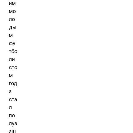
им
мо
ло
ды
м
фу
тбо
ли
сто
м
год
а
ста
л
по
луз
ащ