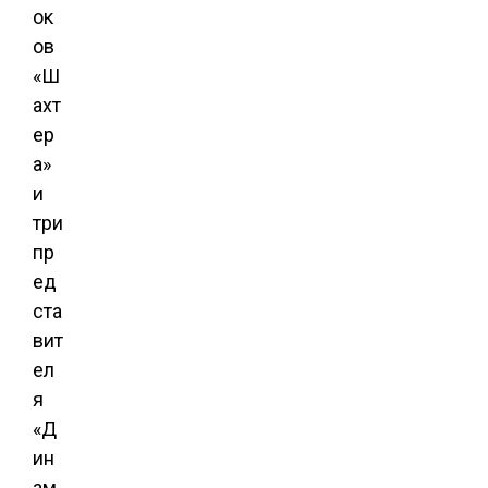
ок
ов
«Ш
ахт
ер
а»
и
три
пр
ед
ста
вит
ел
я
«Д
ин
ам