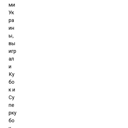
ми
Ук
ра
ин
ы,
вы
игр
ал
и
Ку
бо
к и
Су
пе
рку
бо