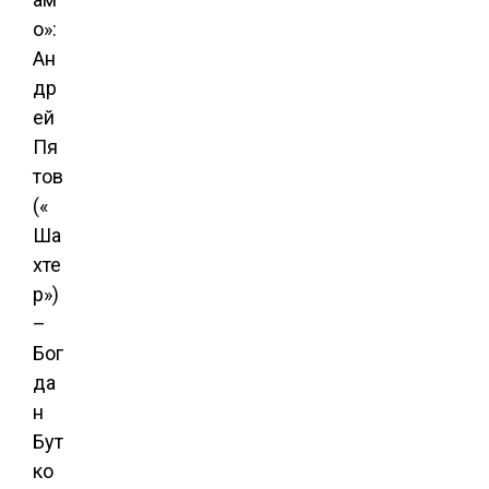
о»:
Ан
др
ей
Пя
тов
(«
Ша
хте
р»)
–
Бог
да
н
Бут
ко