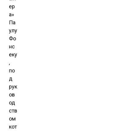
ер
а»
Па
улу
Фо
нс
еку
,
по
д
рук
ов
од
ств
ом
кот