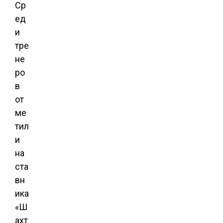
Ср
ед
и
тре
не
ро
в
от
ме
тил
и
на
ста
вн
ика
«Ш
ахт