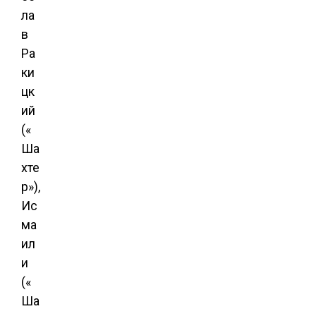
ла
в
Ра
ки
цк
ий
(«
Ша
хте
р»),
Ис
ма
ил
и
(«
Ша