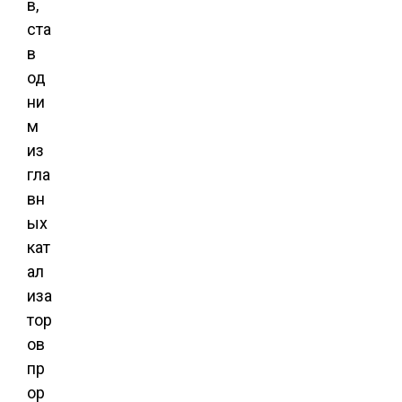
в,
ста
в
од
ни
м
из
гла
вн
ых
кат
ал
иза
тор
ов
пр
ор