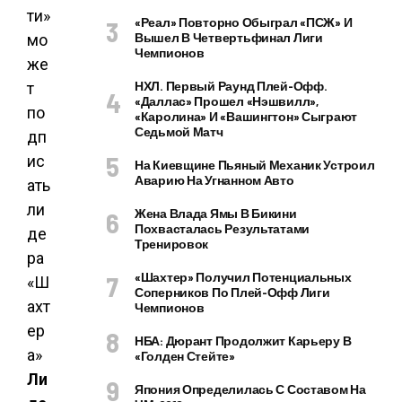
«Реал» Повторно Обыграл «ПСЖ» И
Вышел В Четвертьфинал Лиги
Чемпионов
НХЛ. Первый Раунд Плей-Офф.
«Даллас» Прошел «Нэшвилл»,
«Каролина» И «Вашингтон» Сыграют
Седьмой Матч
На Киевщине Пьяный Механик Устроил
Аварию На Угнанном Авто
Жена Влада Ямы В Бикини
Похвасталась Результатами
Тренировок
«Шахтер» Получил Потенциальных
Соперников По Плей-Офф Лиги
Чемпионов
НБА: Дюрант Продолжит Карьеру В
«Голден Стейте»
Ли
Япония Определилась С Составом На