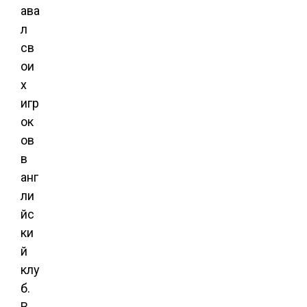
ава
л
св
ои
х
игр
ок
ов
в
анг
ли
йс
ки
й
клу
б.
В