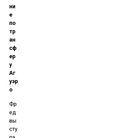
ни
е
по
тр
ан
сф
ер
у
Аг
уэр
о
Фр
ед
вы
сту
па