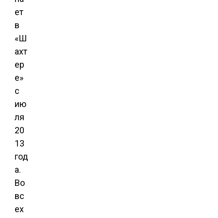
ет
в
«Ш
ахт
ер
е»
с
ию
ля
20
13
год
а.
Во
вс
ех