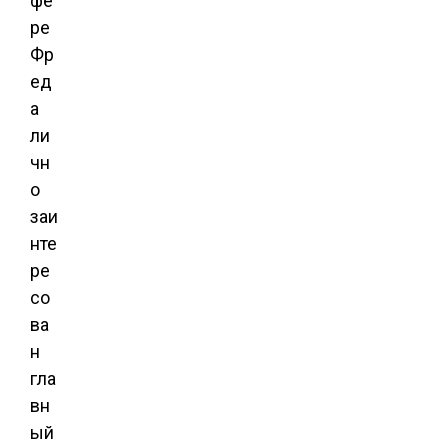
фе
ре
Фр
ед
а
ли
чн
о
заи
нте
ре
со
ва
н
гла
вн
ый