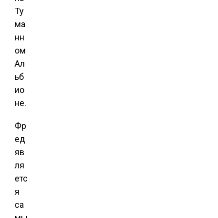
Ту
ма
нн
ом
Ал
ьб
ио
не.
Фр
ед
яв
ля
етс
я
са
мы