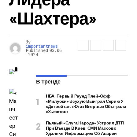
«Шахтера»
By
importantnews
Published
03.06
.2024
В Тренде
НБА. Первый Раунд Плей-Офф.
«Милуоки» Всухую Выиграл Серию У
«Детройта», «Юта» Впервые Обыграла
«Хьюстон»
Пьяный «слуга Народа» Устроил ДТП
При Въезде В Киев: СМИ Массово
Удаляют Информацию Об Аварии