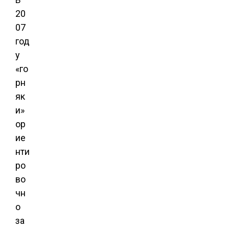
20
07
год
у
«го
рн
як
и»
ор
ие
нти
ро
во
чн
о
за