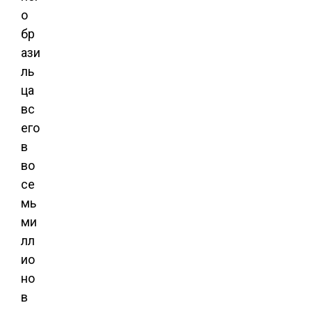
о
бр
ази
ль
ца
вс
его
в
во
се
мь
ми
лл
ио
но
в