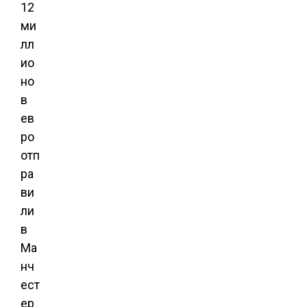
12
ми
лл
ио
но
в
ев
ро
отп
ра
ви
ли
в
Ма
нч
ест
ер