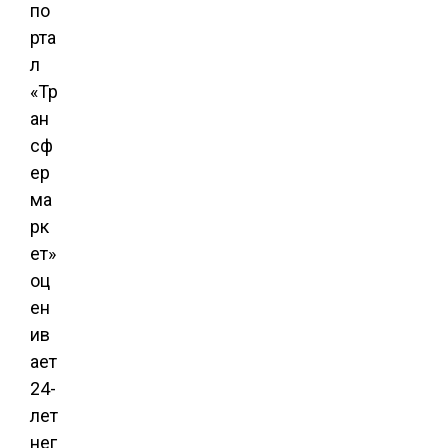
по
рта
л
«Тр
ан
сф
ер
ма
рк
ет»
оц
ен
ив
ает
24-
лет
нег