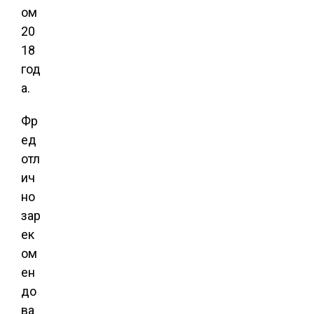
ом
20
18
год
а.
Фр
ед
отл
ич
но
зар
ек
ом
ен
до
ва