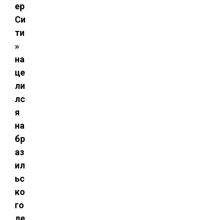
ер
Си
ти
»
на
це
ли
лс
я
на
бр
аз
ил
ьс
ко
го
ле