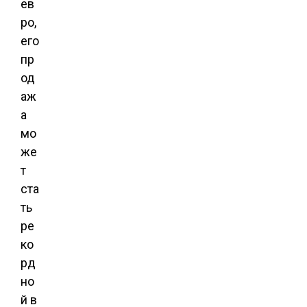
ев
ро,
его
пр
од
аж
а
мо
же
т
ста
ть
ре
ко
рд
но
й в