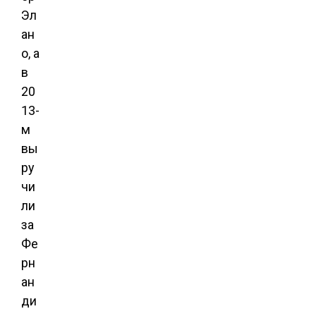
Эл
ан
о, а
в
20
13-
м
вы
ру
чи
ли
за
Фе
рн
ан
ди