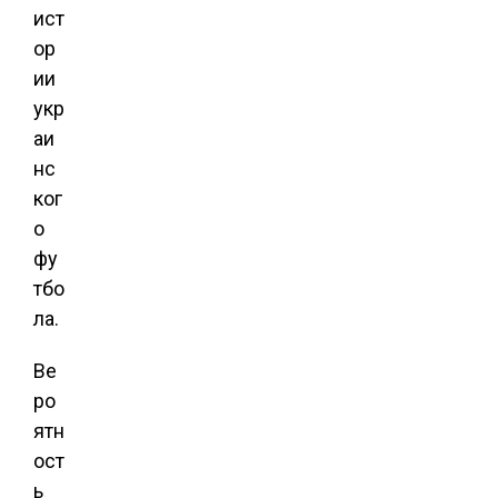
ист
ор
ии
укр
аи
нс
ког
о
фу
тбо
ла.
Ве
ро
ятн
ост
ь