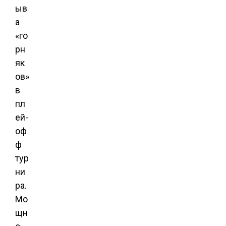
ыв
а
«го
рн
як
ов»
в
пл
ей-
оф
ф
тур
ни
ра.
Мо
щн