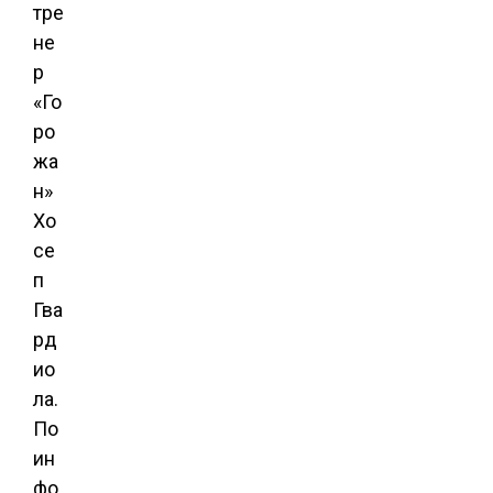
тре
не
р
«Го
ро
жа
н»
Хо
се
п
Гва
рд
ио
ла.
По
ин
фо