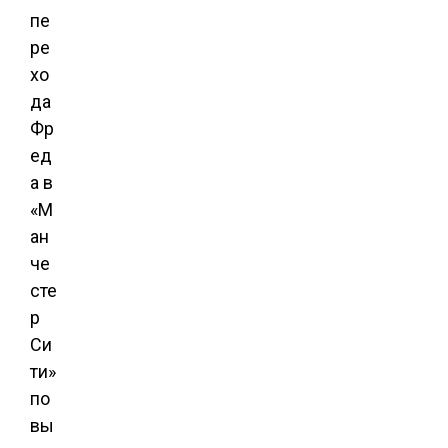
пе
ре
хо
да
Фр
ед
а в
«М
ан
че
сте
р
Си
ти»
по
вы