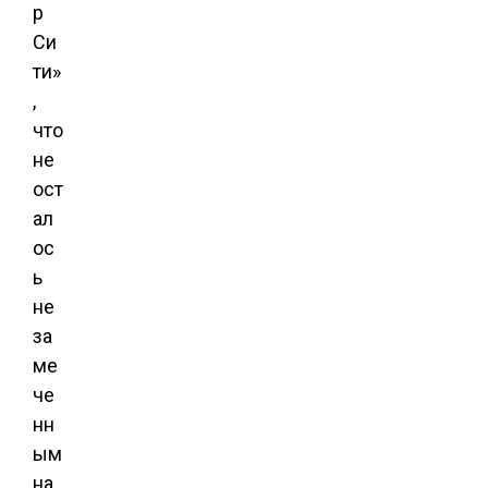
р
Си
ти»
,
что
не
ост
ал
ос
ь
не
за
ме
че
нн
ым
на