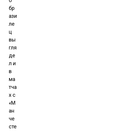
о
бр
ази
ле
ц
вы
гля
де
л и
в
ма
тча
х с
«М
ан
че
сте