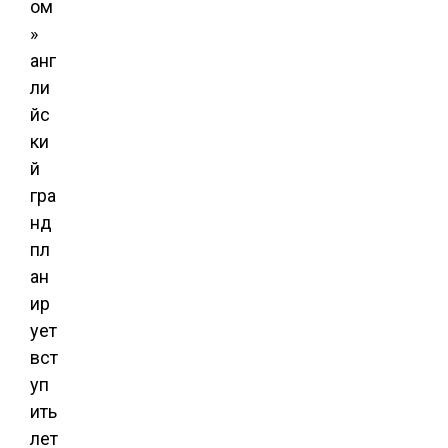
ом
»
анг
ли
йс
ки
й
гра
нд
пл
ан
ир
ует
вст
уп
ить
лет