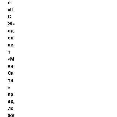
е:
«П
С
Ж»
сд
ел
ае
т
«М
ан
Си
ти
»
пр
ед
ло
же