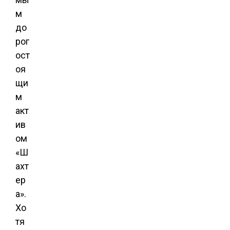
м
до
рог
ост
оя
щи
м
акт
ив
ом
«Ш
ахт
ер
а».
Хо
тя