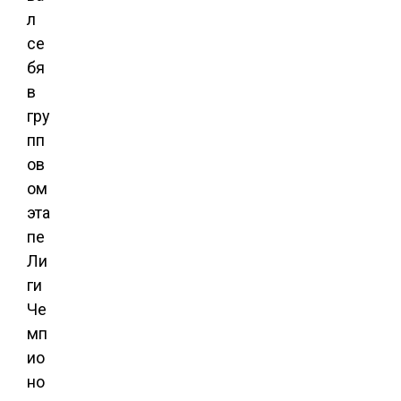
л
се
бя
в
гру
пп
ов
ом
эта
пе
Ли
ги
Че
мп
ио
но