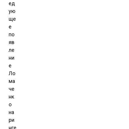
ед
ую
ще
е
по
яв
ле
ни
е
Ло
ма
че
нк
о
на
ри
нге