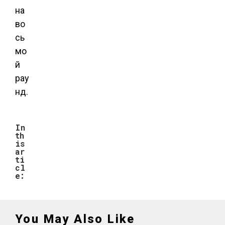
на
во
сь
мо
й
рау
нд.
In
th
is
ar
ti
cl
e:
You May Also Like