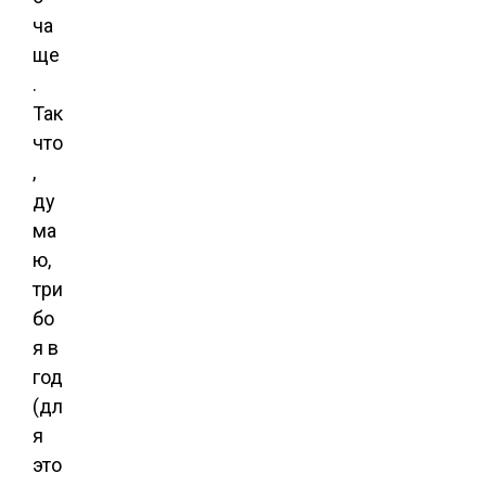
ча
ще
.
Так
что
,
ду
ма
ю,
три
бо
я в
год
(дл
я
это