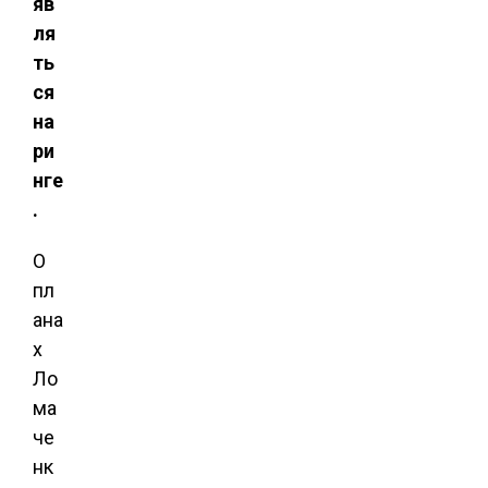
яв
ля
ть
ся
на
ри
нге
.
О
пл
ана
х
Ло
ма
че
нк