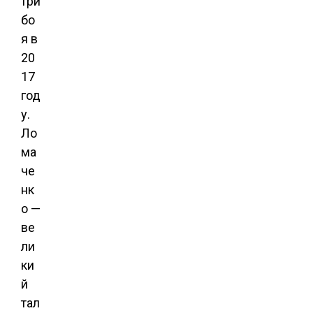
три
бо
я в
20
17
год
у.
Ло
ма
че
нк
о —
ве
ли
ки
й
тал