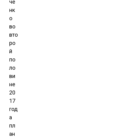
че
нк
о
во
вто
ро
й
по
ло
ви
не
20
17
год
а
пл
ан