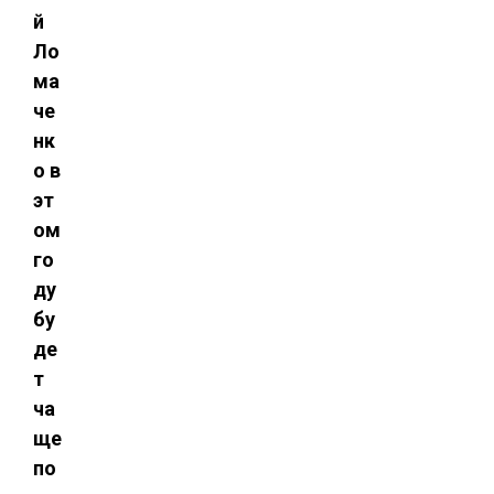
й
Ло
ма
че
нк
о в
эт
ом
го
ду
бу
де
т
ча
ще
по