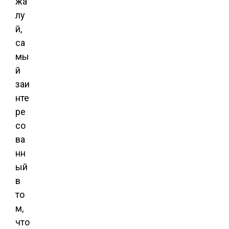
жа
лу
й,
са
мы
й
заи
нте
ре
со
ва
нн
ый
в
то
м,
что