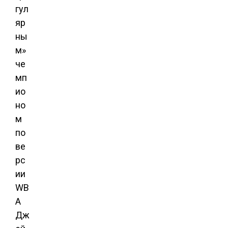
гул
яр
ны
м»
че
мп
ио
но
м
по
ве
рс
ии
WB
A
Дж