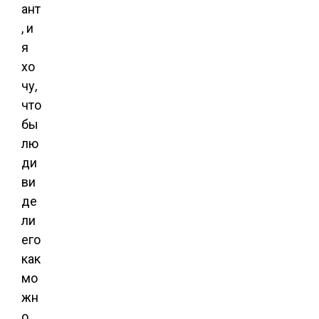
ант
, и
я
хо
чу,
что
бы
лю
ди
ви
де
ли
его
как
мо
жн
о