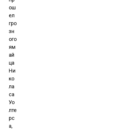
ош
ел
гро
зн
ого
ям
ай
ца
Ни
ко
ла
са
Уо
лте
рс
а,