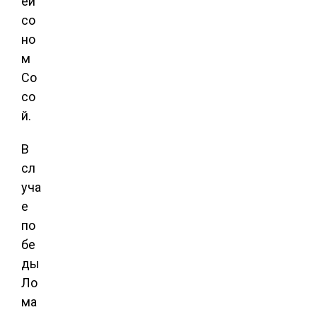
ей
со
но
м
Со
со
й.
В
сл
уча
е
по
бе
ды
Ло
ма