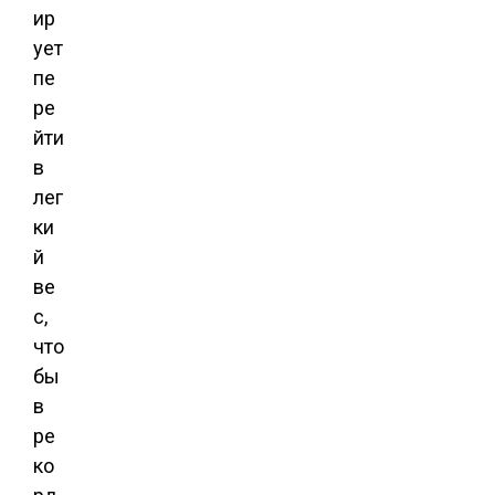
ир
ует
пе
ре
йти
в
лег
ки
й
ве
с,
что
бы
в
ре
ко