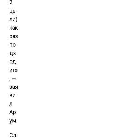
й
це
ли)
как
раз
по
дх
од
ит»
, —
зая
ви
л
Ар
ум.
Сл