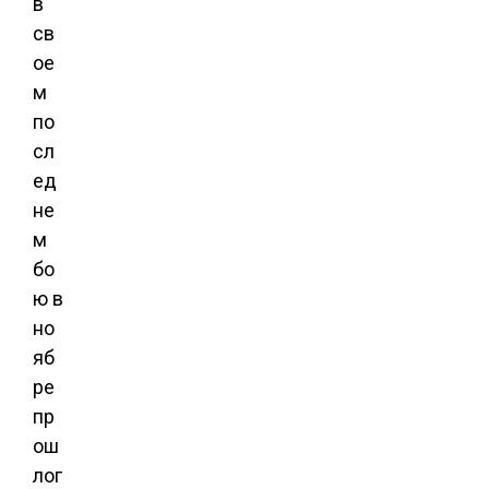
в
св
ое
м
по
сл
ед
не
м
бо
ю в
но
яб
ре
пр
ош
лог