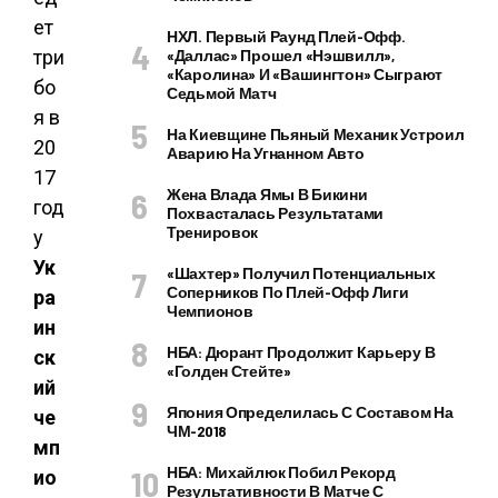
НХЛ. Первый Раунд Плей-Офф.
«Даллас» Прошел «Нэшвилл»,
«Каролина» И «Вашингтон» Сыграют
Седьмой Матч
На Киевщине Пьяный Механик Устроил
Аварию На Угнанном Авто
Жена Влада Ямы В Бикини
Похвасталась Результатами
Тренировок
Ук
«Шахтер» Получил Потенциальных
Соперников По Плей-Офф Лиги
ра
Чемпионов
ин
НБА: Дюрант Продолжит Карьеру В
ск
«Голден Стейте»
ий
Япония Определилась С Составом На
че
ЧМ-2018
мп
НБА: Михайлюк Побил Рекорд
ио
Результативности В Матче С