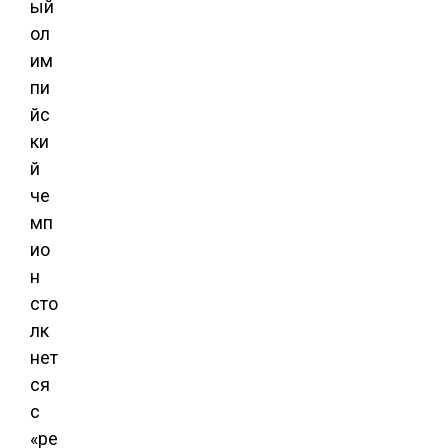
ый
ол
им
пи
йс
ки
й
че
мп
ио
н
сто
лк
нет
ся
с
«ре