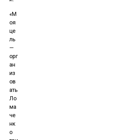
«М
оя
це
ль
—
орг
ан
из
ов
ать
Ло
ма
че
нк
о