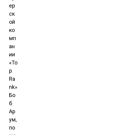
ер
ск
ой
ко
мп
ан
ии
«To
p
Ra
nk»
Бо
б
Ар
ум,
по