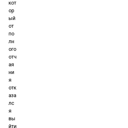
кот
ор
ый
от
по
лн
ого
отч
ая
ни
я
отк
аза
лс
я
вы
йти