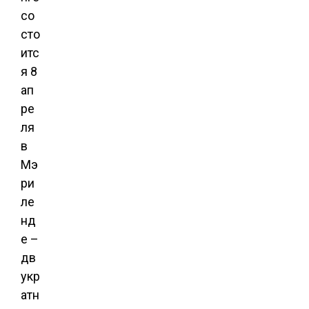
со
сто
итс
я 8
ап
ре
ля
в
Мэ
ри
ле
нд
е –
дв
укр
атн