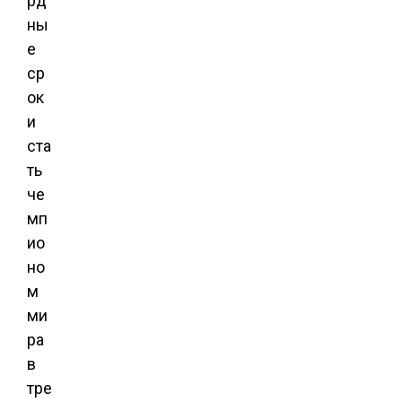
рд
ны
е
ср
ок
и
ста
ть
че
мп
ио
но
м
ми
ра
в
тре