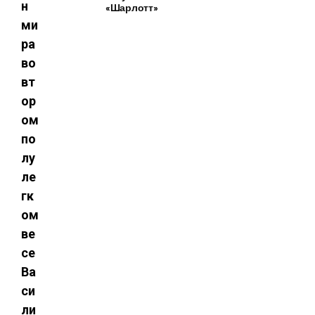
н
«Шарлотт»
ми
ра
во
вт
ор
ом
по
лу
ле
гк
ом
ве
се
Ва
си
ли