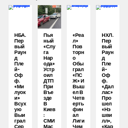
НБА.
Пья
«Реа
НХЛ.
Пер
Ный
Л»
Пер
Вый
«слу
Пов
Вый
Раун
Га
Торн
Раун
Д
Нар
О
Д
Пле
Ода»
Обы
Пле
Й-
Устр
Грал
Й-
Оф
Оил
«ПС
Оф
Ф.
ДТП
Ж» И
Ф.
«Ми
При
Выш
«Дал
Луок
Въе
Ел В
Лас»
И»
Зде
Четв
Про
Всух
В
Ерть
Шел
Ую
Киев
Фин
«Нэ
Выи
:
Ал
Шви
Грал
СМИ
Лиги
Лл»,
Сер
Мас
Чем
«Кар