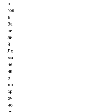
о
год
а
Ва
си
ли
й
Ло
ма
че
нк
о
до
ср
оч
но
пр