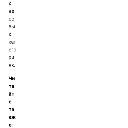
х
ве
со
вы
х
кат
его
ри
ях.
Чи
та
йт
е
та
кж
е: