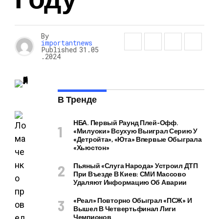
By
importantnews
Published
31.05
.2024
В Тренде
НБА. Первый Раунд Плей-Офф.
«Милуоки» Всухую Выиграл Серию У
«Детройта», «Юта» Впервые Обыграла
«Хьюстон»
Пьяный «слуга Народа» Устроил ДТП
При Въезде В Киев: СМИ Массово
Удаляют Информацию Об Аварии
«Реал» Повторно Обыграл «ПСЖ» И
Вышел В Четвертьфинал Лиги
Чемпионов