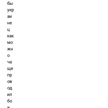
бы
укр
аи
не
ц
как
мо
жн
о
ча
ще
пр
ов
од
ил
бо
и.