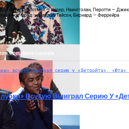
Де Росси, Строотман — Ундер, Наингголан, Перотти — Дже
епаненко, Фред — Марлос, Тайсон, Бернард — Феррейра
ом Фестивале Coachella
луоки» Всухую Выиграл Серию У «Де
т Осложнений Коронавируса