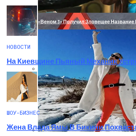
«Веном 3» Получил Зловещее Название
НОВОСТИ
На Киевщине Пьяный Механик Устр
«Морковное» ДТП На Трассе Одесса-Ник
ШОУ-БИЗНЕС
Жена Влада Ямы В Бикини Похваст