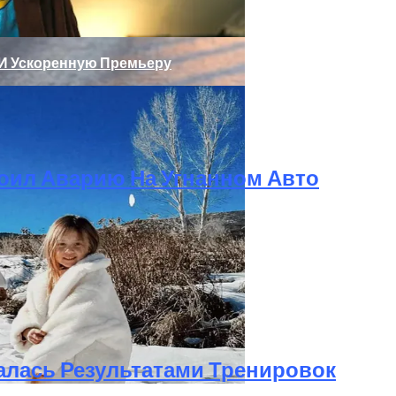
 И Ускоренную Премьеру
оил Аварию На Угнанном Авто
олаев: Столкнулись Два Грузовика
алась Результатами Тренировок