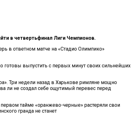
ыйти в четвертьфинал Лиги Чемпионов.
ерь в ответном матче на «Стадио Олимпико»
ко готовы выпустить с первых минут своих сильнейших
ра». Три недели назад в Харькове римляне мощно
два ли не создал себе ощутимый перевес перед
в первом тайме «оранжево-черные» растеряли свои
нского гранда не станет