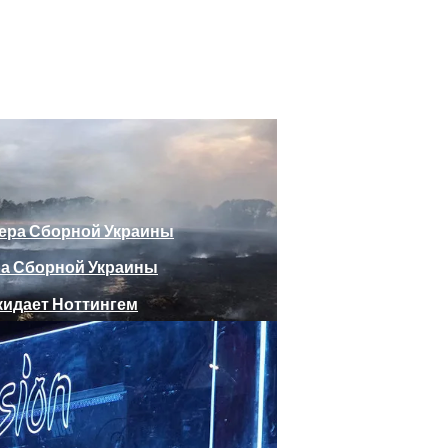
божающего Стоять На Задних Лапах
утина Главе МИД Австрии
еяли Российский Лайнер, «заблудившийся» В Крыму
ра Сборной Украины
Веселыми Фотожабами
дает Ноттингем
е Отеля, Знатно Позавтракав
а