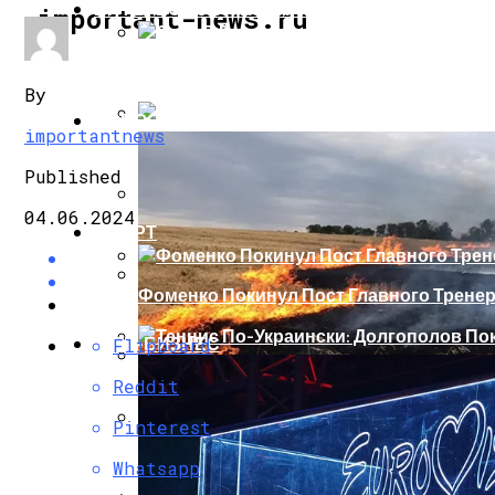
ИНТЕРЕСНОЕ И ПОЗНАВАТЕЛЬНОЕ
important-news.ru
Сеть В Восторге От Упитанного Кота, О
By
НОВОСТИ
importantnews
В Сети Высмеяли Свадебный Подарок П
Published
04.06.2024
СПОРТ
«Князь, Где Вы Шлялись»: В Сети Высм
Фоменко Покинул Пост Главного Трене
Репетицию Парада В Киеве Высмеяли 
ШОУ-БИЗНЕС
Flipboard
Теннис По-Украински: Долгополов Поки
Reddit
В Швеции Белый Медведь Застрял В Окн
Pinterest
Роналду Остается В «Реале» До 2020 Год
Whatsapp