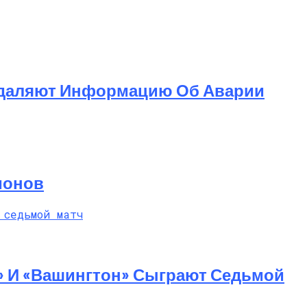
 Удаляют Информацию Об Аварии
ионов
 Насилие
» И «Вашингтон» Сыграют Седьмой