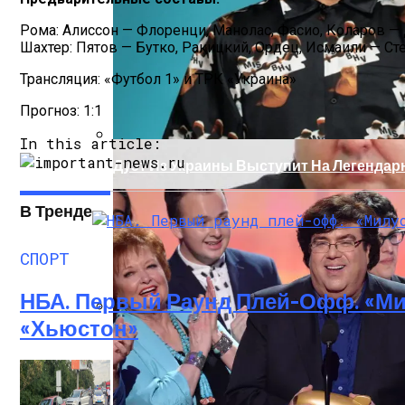
Рома: Алиссон — Флоренци, Манолас, Фасио, Коларов — 
Шахтер: Пятов — Бутко, Ракицкий, Ордец, Исмаили — Ст
Трансляция: «Футбол 1» и ТРК «Украина»
Прогноз: 1:1
In this article:
Дуэт Из Украины Выступит На Легендарн
В Тренде
СПОРТ
НБА. Первый Раунд Плей-Офф. «Ми
«Хьюстон»
Прокурор Хмельницкой Области Умер О