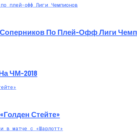
т Свои Наряды Для Дочери Рани
 Соперников По Плей-Офф Лиги Чем
На ЧМ-2018
«Голден Стейте»