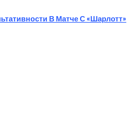
ьтативности В Матче С «Шарлотт»