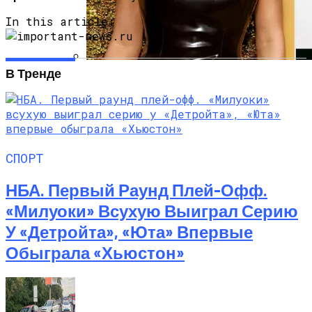
In this article:
В Тренде
Почувствуйте Себя Звездой: Кайли
Дженнер Дарит Миру Свои Духи COSMIC
СПОРТ
НБА. Первый Раунд Плей-Офф.
«Милуоки» Всухую Выиграл Серию
У «Детройта», «Юта» Впервые
Обыграла «Хьюстон»