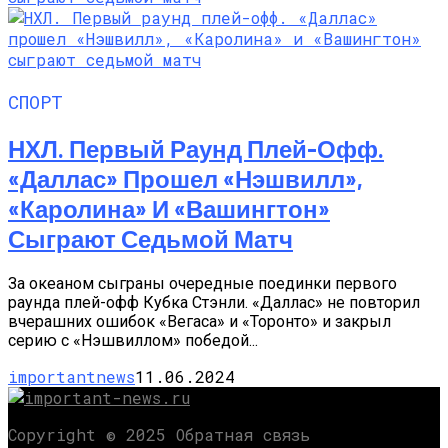
СПОРТ
НХЛ. Первый Раунд Плей-Офф.
«Даллас» Прошел «Нэшвилл»,
«Каролина» И «Вашингтон»
Сыграют Седьмой Матч
За океаном сыграны очередные поединки первого
раунда плей-офф Кубка Стэнли. «Даллас» не повторил
вчерашних ошибок «Вегаса» и «Торонто» и закрыл
серию с «Нэшвиллом» победой...
importantnews
11.06.2024
Copyright © 2025 Обратная связь