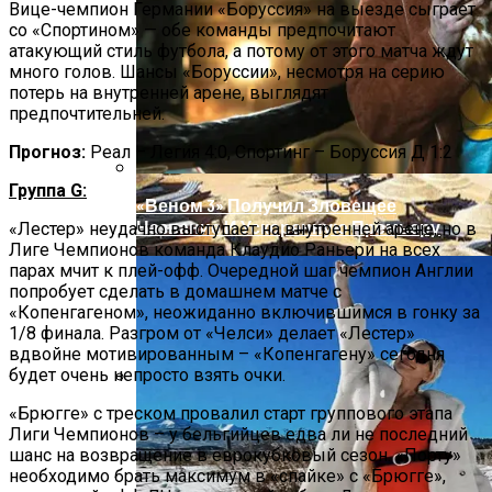
Вице-чемпион Германии «Боруссия» на выезде сыграет
со «Спортином» — обе команды предпочитают
атакующий стиль футбола, а потому от этого матча ждут
много голов. Шансы «Боруссии», несмотря на серию
потерь на внутренней арене, выглядят
предпочтительней.
Прогноз:
Реал – Легия 4:0, Спортинг – Боруссия Д 1:2
Группа G:
«Веном 3» Получил Зловещее
Название И Ускоренную Премьеру
«Лестер» неудачно выступает на внутренней арене, но в
Лиге Чемпионов команда Клаудио Раньери на всех
парах мчит к плей-офф. Очередной шаг чемпион Англии
попробует сделать в домашнем матче с
«Копенгагеном», неожиданно включившимся в гонку за
1/8 финала. Разгром от «Челси» делает «Лестер»
вдвойне мотивированным – «Копенгагену» сегодня
будет очень непросто взять очки.
«Брюгге» с треском провалил старт группового этапа
В Египте Госпитализировали 5-
Лиги Чемпионов – у бельгийцев едва ли не последний
Летнюю Украинку С Признаками
шанс на возвращение в еврокубковый сезон. «Порту»
Изнасилования: Мать Отрицает
необходимо брать максимум в «спайке» с «Брюгге»,
Насилие