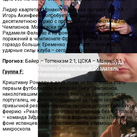
Под Киевом Мотоцикл Влетел В
Легковушку: Двое Погибших
Лидер квартета «Монако» в Москве сыграет с ЦСКА –
Игорь Акинфеев попробует прервать свою
десятилетнюю серию с пропущенными мячами в Лиге
Чемпионов. Монегаски прибыли в Россию без
Радамеля Фалькао и на фоне двух болезненных
поражений в чемпионате Франции. У ЦСКА проблем
гораздо больше: Еременко и Дзагоев – основные
ударные силы клуба – сегодня не сыграют.
Прогноз:
Байер – Тоттенхэм 2:1, ЦСКА – Монако 1:1
Тёмная Сторона Детских Шоу: Куда
Пропал Скандальный Создатель
Группа F:
Никелодеона
Криштиану Роналду в двух голах от того, чтобы стать
первым футболистом в истории Лиги Чемпионов,
наколотившим сотню мячей. Никто не удивится, если
португалец, не демонстрирующий на старте сезона
привычной результативности, сегодня устроит голевую
феерию. «Реал» вряд ли отпустит поляков без 4-5 голов
– команда Зидана в отличной форме, шансы «Легии» на
фоне испанцев нужно рассматривать с помощью
Прокурор Хмельницкой Области Умер
микроскопа.
От Осложнений Коронавируса