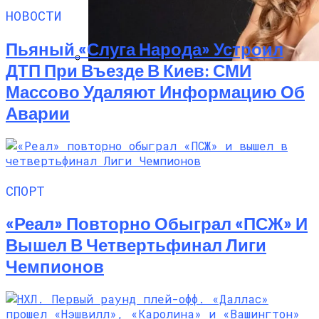
НОВОСТИ
Пьяный «слуга Народа» Устроил
ДТП При Въезде В Киев: СМИ
Алёна Шоптенко Показала
Массово Удаляют Информацию Об
Танцевальный Мастер-Класс На Пляже
Аварии
В Турции
СПОРТ
«Реал» Повторно Обыграл «ПСЖ» И
Вышел В Четвертьфинал Лиги
Чемпионов