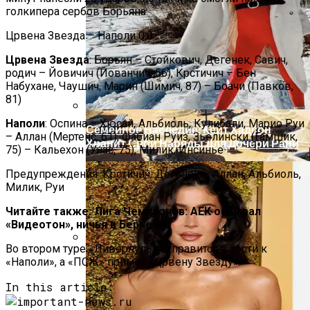
голкипера сербов Борьяна.
Црвена Звезда – Наполи 0:0
Црвена Звезда
: Борьян – Стойкович, Дегенек, Савич,
родич – Йовичич (Йованчич, 56), Крстичич – Бен
Набухане, Чаушич, Марин (Шимич, 87) – Боачи (Павков,
81)
Наполи
: Оспина – Хюсай, Альбиоль, Кулибали, Марио Руи
Семейное Наследие: Кейт Хадсон
– Аллан (Мертенс, 61), Фабиан Руиз, Зьелински (Гамшик,
Хранит Свои Наряды Для Дочери Рани
75) – Кальехон (Унас, 75), Милик, Инсинье
Предупреждения: Крстичич, Дегенек – Аллан, Альбиоль,
Милик, Руи
Читайте также: Лига Чемпионов: АЕК обыграл
«Видеотон», ничья в Берне
Во втором туре «Ливерпуль» отправится в гости к
В Египте Госпитализировали 5-
«Наполи», а «ПСЖ» примет «Црвену Звезду».
Летнюю Украинку С Признаками
In this article:
Изнасилования: Мать Отрицает
Насилие