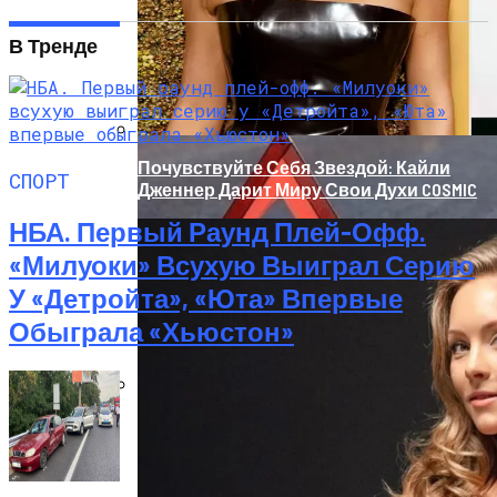
В Тренде
Почувствуйте Себя Звездой: Кайли
СПОРТ
Дженнер Дарит Миру Свои Духи COSMIC
НБА. Первый Раунд Плей-Офф.
«Милуоки» Всухую Выиграл Серию
У «Детройта», «Юта» Впервые
Обыграла «Хьюстон»
«Морковное» ДТП На Трассе Одесса-
Николаев: Столкнулись Два Грузовика