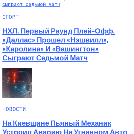
СПОРТ
НХЛ. Первый Раунд Плей-Офф.
«Даллас» Прошел «Нэшвилл»,
«Каролина» И «Вашингтон»
Сыграют Седьмой Матч
НОВОСТИ
На Киевщине Пьяный Механик
Устроил Аварию На Угнанном Авто