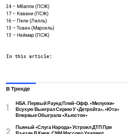
24 – Мбаппе (ПСЖ)
17 – Кавани (ПСЖ)
16 – Пепе (Лилль)
13 – Товен (Марсель)
13 – Неймар (ПСЖ)
In this article:
В Тренде
НБА. Первый Раунд Плей-Офф. «Милуоки»
Всухую Выиграл Серию У «Детройта», «Юта»
Впервые Обыграла «Хьюстон»
Пьяный «слуга Народа» Устроил ДТП При
Въезде В Киев: СМИ Массово Удаляют