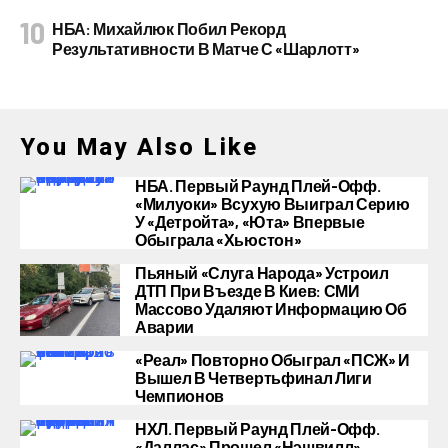
НБА: Михайлюк Побил Рекорд
Результативности В Матче С «Шарлотт»
You May Also Like
НБА. Первый Раунд Плей-Офф.
«Милуоки» Всухую Выиграл Серию
У «Детройта», «Юта» Впервые
Обыграла «Хьюстон»
Пьяный «слуга Народа» Устроил
ДТП При Въезде В Киев: СМИ
Массово Удаляют Информацию Об
Аварии
«Реал» Повторно Обыграл «ПСЖ» И
Вышел В Четвертьфинал Лиги
Чемпионов
НХЛ. Первый Раунд Плей-Офф.
«Даллас» Прошел «Нэшвилл»,