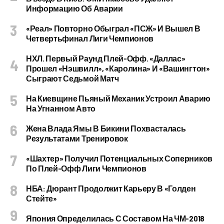
Информацию Об Аварии
«Реал» Повторно Обыграл «ПСЖ» И Вышел В
Четвертьфинал Лиги Чемпионов
НХЛ. Первый Раунд Плей-Офф. «Даллас»
Прошел «Нэшвилл», «Каролина» И «Вашингтон»
Сыграют Седьмой Матч
На Киевщине Пьяный Механик Устроил Аварию
На Угнанном Авто
Жена Влада Ямы В Бикини Похвасталась
Результатами Тренировок
«Шахтер» Получил Потенциальных Соперников
По Плей-Офф Лиги Чемпионов
НБА: Дюрант Продолжит Карьеру В «Голден
Стейте»
Япония Определилась С Составом На ЧМ-2018