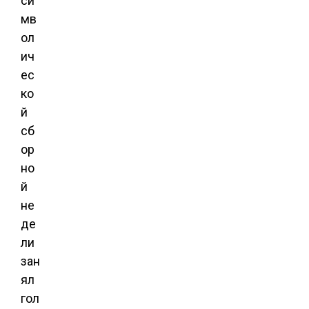
си
мв
ол
ич
ес
ко
й
сб
ор
но
й
не
де
ли
зан
ял
гол