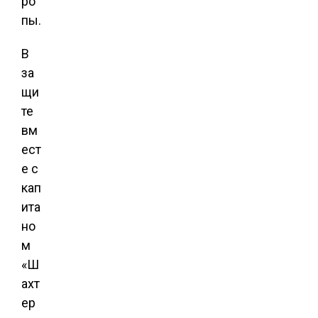
ро
пы.
В
за
щи
те
вм
ест
е с
кап
ита
но
м
«Ш
ахт
ер