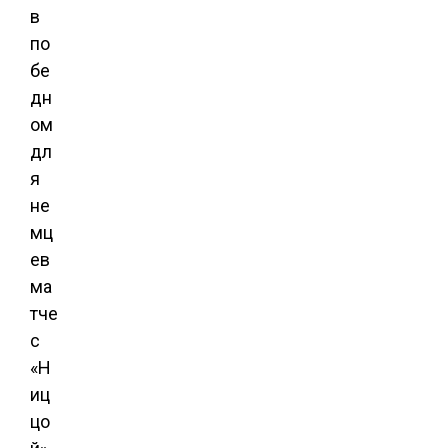
в
по
бе
дн
ом
дл
я
не
мц
ев
ма
тче
с
«Н
иц
цо