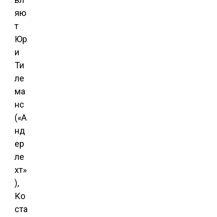
яю
т
Юр
и
Ти
ле
ма
нс
(«А
нд
ер
ле
хт»
),
Ко
ста