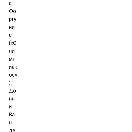
с
Фо
рту
ни
с
(«О
ли
мп
иак
ос»
),
До
нн
и
Ва
н
де