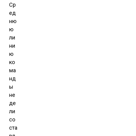
Ср
ед
ню
ю
ли
ни
ю
ко
ма
нд
ы
не
де
ли
со
ста
вл