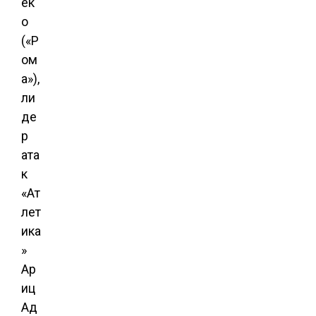
ек
о
(«Р
ом
а»),
ли
де
р
ата
к
«Ат
лет
ика
»
Ар
иц
Ад