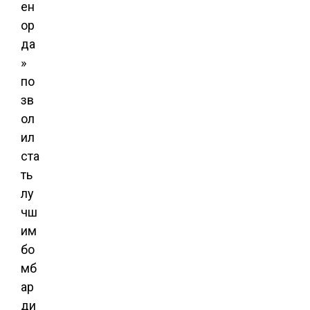
ен
ор
да
»
по
зв
ол
ил
ста
ть
лу
чш
им
бо
мб
ар
ди