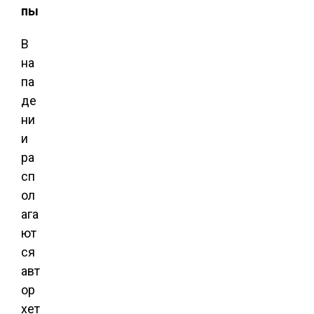
пы
В
на
па
де
ни
и
ра
сп
ол
ага
ют
ся
авт
ор
хет