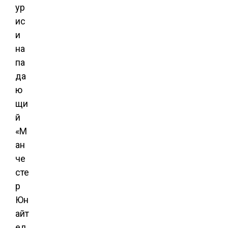
ур
ис
и
на
па
да
ю
щи
й
«М
ан
че
сте
р
Юн
айт
ед