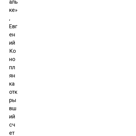
аль
ке»
,
Евг
ен
ий
Ко
но
пл
ян
ка
отк
ры
вш
ий
сч
ет