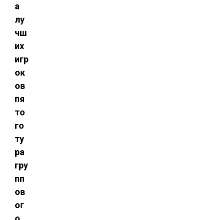
а
лу
чш
их
игр
ок
ов
пя
то
го
ту
ра
гру
пп
ов
ог
о