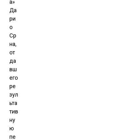
а»
Да
ри
о
Ср
на,
от
да
вш
его
ре
зул
ьта
тив
ну
ю
пе