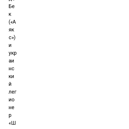
Бе
к
(«А
як
с»)
и
укр
аи
нс
ки
й
лег
ио
не
р
«Ш