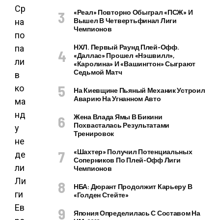
«Реал» Повторно Обыграл «ПСЖ» И
Вышел В Четвертьфинал Лиги
Чемпионов
НХЛ. Первый Раунд Плей-Офф.
«Даллас» Прошел «Нэшвилл»,
«Каролина» И «Вашингтон» Сыграют
Седьмой Матч
На Киевщине Пьяный Механик Устроил
Аварию На Угнанном Авто
Жена Влада Ямы В Бикини
Похвасталась Результатами
Тренировок
«Шахтер» Получил Потенциальных
Соперников По Плей-Офф Лиги
Чемпионов
НБА: Дюрант Продолжит Карьеру В
«Голден Стейте»
Япония Определилась С Составом На