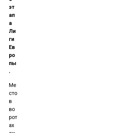
эт
ап
а
Ли
ги
Ев
ро
пы
.
Ме
сто
в
во
рот
ах