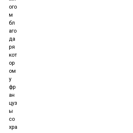
ого
м
бл
аго
да
ря
кот
ор
ом
у
фр
ан
цуз
ы
со
хра