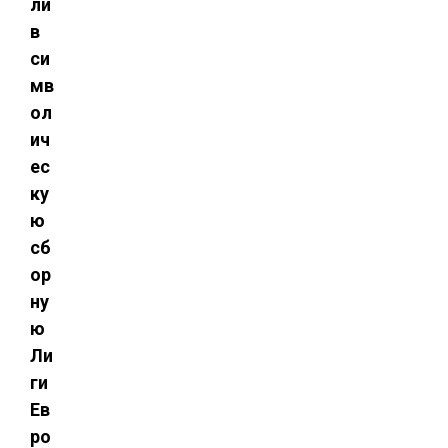
ли
в
си
мв
ол
ич
ес
ку
ю
сб
ор
ну
ю
Ли
ги
Ев
ро