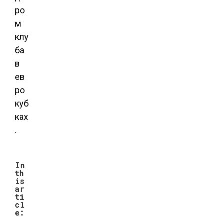
ро
м
клу
ба
в
ев
ро
куб
ках
.
In
th
is
ar
ti
cl
e: