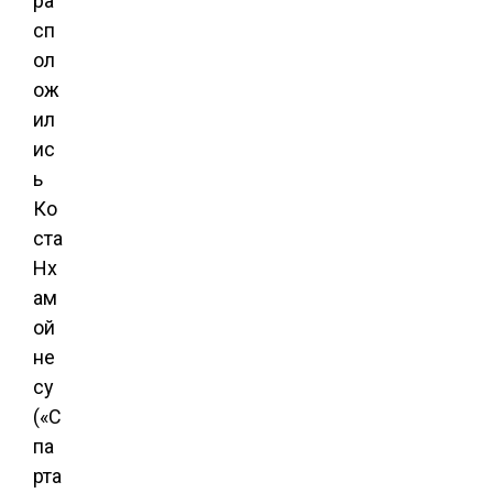
ра
сп
ол
ож
ил
ис
ь
Ко
ста
Нх
ам
ой
не
су
(«С
па
рта