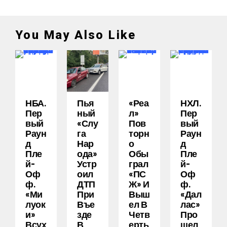
You May Also Like
НБА.
Пья
«Реа
НХЛ.
Пер
Ный
Л»
Пер
Вый
«слу
Пов
Вый
Раун
Га
Торн
Раун
Д
Нар
О
Д
Пле
Ода»
Обы
Пле
Й-
Устр
Грал
Й-
Оф
Оил
«ПС
Оф
Ф.
ДТП
Ж» И
Ф.
«Ми
При
Выш
«Дал
Луок
Въе
Ел В
Лас»
И»
Зде
Четв
Про
Всух
В
Ерть
Шел