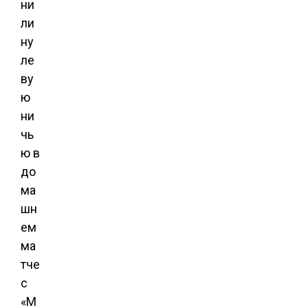
ни
ли
ну
ле
ву
ю
ни
чь
ю в
до
ма
шн
ем
ма
тче
с
«М