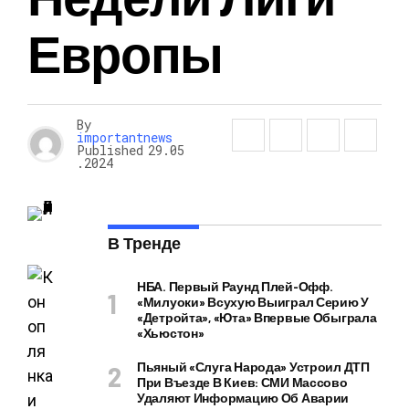
Европы
By
importantnews
Published
29.05
.2024
В Тренде
НБА. Первый Раунд Плей-Офф.
«Милуоки» Всухую Выиграл Серию У
«Детройта», «Юта» Впервые Обыграла
«Хьюстон»
Пьяный «слуга Народа» Устроил ДТП
При Въезде В Киев: СМИ Массово
Удаляют Информацию Об Аварии