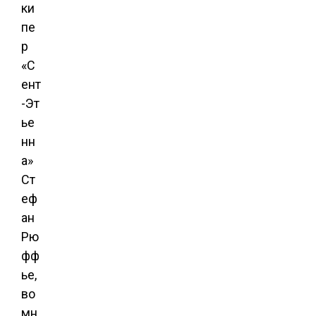
ки
пе
р
«С
ент
-Эт
ье
нн
а»
Ст
еф
ан
Рю
фф
ье,
во
мн