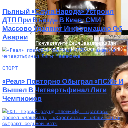
Пьяный «слуга Народа» Устроил
ДТП При Въезде В Киев: СМИ
Массово Удаляют Информацию Об
Аварии
Почувствуйте Себя Звездой: Кайли
Дженнер Дарит Миру Свои Духи COSMIC
СПОРТ
«Реал» Повторно Обыграл «ПСЖ» И
Вышел В Четвертьфинал Лиги
Чемпионов
В Киеве Ночью Сгорело Заброшенное
Здание