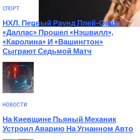
СПОРТ
НХЛ. Первый Раунд Плей-Офф.
«Даллас» Прошел «Нэшвилл»,
Алёна Шоптенко Показала
«Каролина» И «Вашингтон»
Танцевальный Мастер-Класс На Пляже
В Турции
Сыграют Седьмой Матч
НОВОСТИ
На Киевщине Пьяный Механик
Устроил Аварию На Угнанном Авто