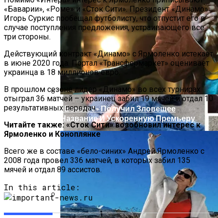
Масштабный Пожар В Киевской
«Баварии», «Роме» и «Сток Сити». Президент «Динамо»
Многоэтажке: Пострадавший Попал В
Игорь Суркис пообещал футболисту, что отпустит его в
Реанимацию
случае поступления предложения, устраивающего все
три стороны.
Действующий контракт «Динамо» с Ярмоленко истекает
в июне 2020 года. Портал «Трансфермаркет» оценивает
украинца в 18 миллионов евро.
В прошлом сезоне лидер «Динамо» во всех турнирах
отыграл 36 матчей – украинец забил 19 мячей и отдал 10
результативных передач.
«Веном 3» Получил Зловещее
Название И Ускоренную Премьеру
Читайте также: «Сток Сити» возобновил интерес к
Ярмоленко и Коноплянке
Всего же в составе «бело-синих» Андрей Ярмоленко с
2008 года провел 336 матчей, в которых забил 135
мячей и отдал 89 ассистов.
In this article:
В Киеве У Копа, Подозреваемого В