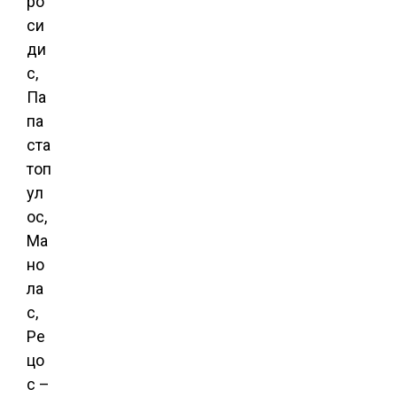
ро
си
ди
с,
Па
па
ста
топ
ул
ос,
Ма
но
ла
с,
Ре
цо
с –