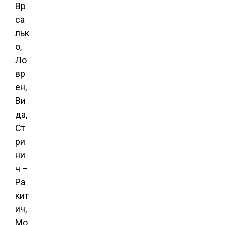
Вр
са
льк
о,
Ло
вр
ен,
Ви
да,
Ст
ри
ни
ч –
Ра
кит
ич,
Мо