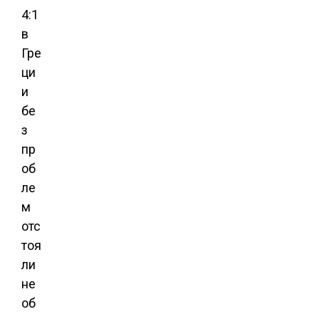
4:1
в
Гре
ци
и
бе
з
пр
об
ле
м
отс
тоя
ли
не
об