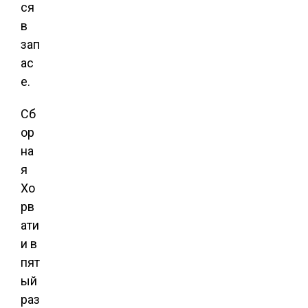
ся
в
зап
ас
е.
Сб
ор
на
я
Хо
рв
ати
и в
пят
ый
раз