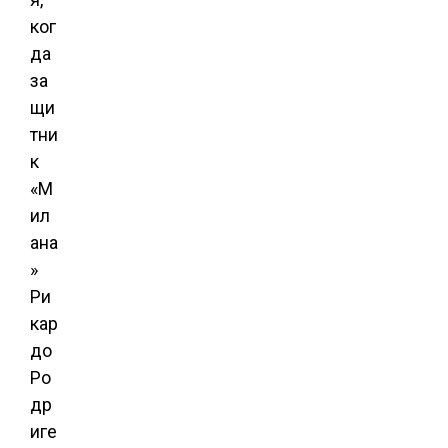
ког
да
за
щи
тни
к
«М
ил
ана
»
Ри
кар
до
Ро
др
иге