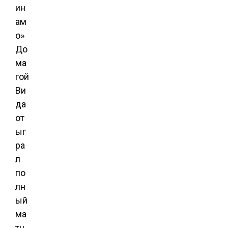
ин
ам
о»
До
ма
гой
Ви
да
от
ыг
ра
л
по
лн
ый
ма
тч,