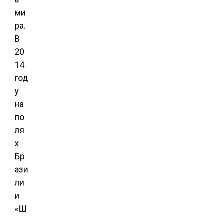
ми
ра.
В
20
14
год
у
на
по
ля
х
Бр
ази
ли
и
«Ш