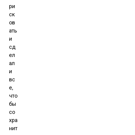
ри
ск
ов
ать
и
сд
ел
ал
и
вс
е,
что
бы
со
хра
нит