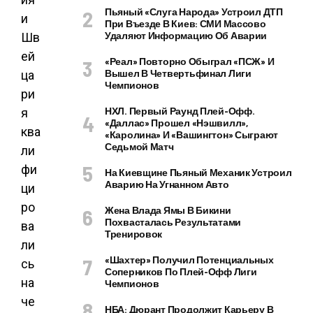
Пьяный «слуга Народа» Устроил ДТП
При Въезде В Киев: СМИ Массово
Удаляют Информацию Об Аварии
«Реал» Повторно Обыграл «ПСЖ» И
Вышел В Четвертьфинал Лиги
Чемпионов
НХЛ. Первый Раунд Плей-Офф.
«Даллас» Прошел «Нэшвилл»,
«Каролина» И «Вашингтон» Сыграют
Седьмой Матч
На Киевщине Пьяный Механик Устроил
Аварию На Угнанном Авто
Жена Влада Ямы В Бикини
Похвасталась Результатами
Тренировок
«Шахтер» Получил Потенциальных
Соперников По Плей-Офф Лиги
Чемпионов
НБА: Дюрант Продолжит Карьеру В