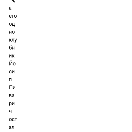
а
его
од
но
клу
бн
ик
Йо
си
п
Пи
ва
ри
ч
ост
ал