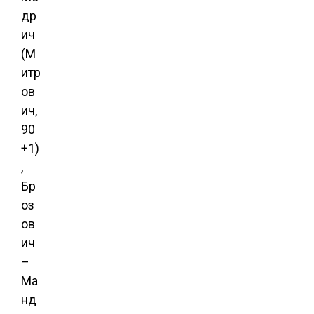
др
ич
(М
итр
ов
ич,
90
+1)
,
Бр
оз
ов
ич
–
Ма
нд