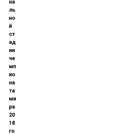
на
ль
но
й
ст
ад
ии
че
мп
ио
на
та
ми
ра
20
18
го