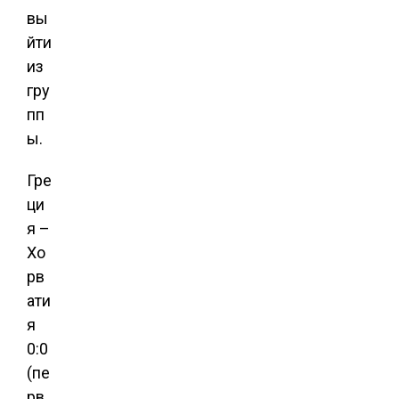
вы
йти
из
гру
пп
ы.
Гре
ци
я –
Хо
рв
ати
я
0:0
(пе
рв