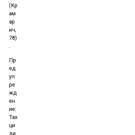
(Кр
ам
ар
ич,
78)
.
Пр
ед
уп
ре
жд
ен
ие:
Тах
ци
ди