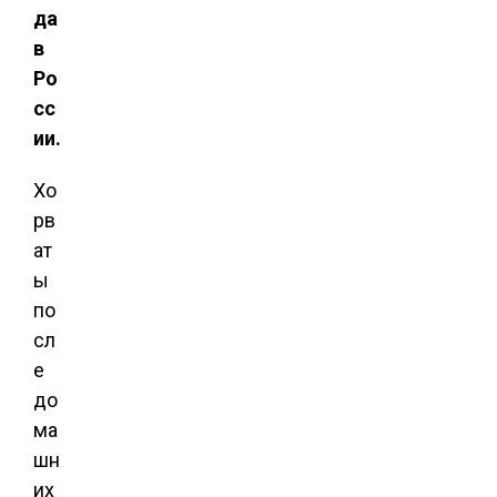
да
в
Ро
сс
ии.
Хо
рв
ат
ы
по
сл
е
до
ма
шн
их