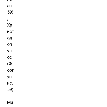
ас,
59)
,
Хр
ист
од
оп
ул
ос
(Ф
орт
ун
ис,
59)
–
Ми