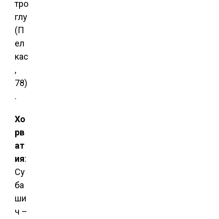
тро
глу
(П
ел
кас
,
78)
.
Хо
рв
ат
ия
:
Су
ба
ши
ч –