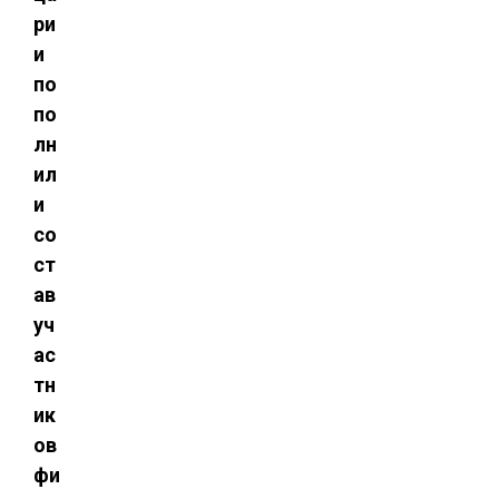
ри
и
по
по
лн
ил
и
со
ст
ав
уч
ас
тн
ик
ов
фи