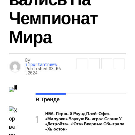
Чемпионат
Мира
By
importantnews
Published
03.06
.2024
В Тренде
НБА. Первый Раунд Плей-Офф.
«Милуоки» Всухую Выиграл Серию У
«Детройта», «Юта» Впервые Обыграла
«Хьюстон»