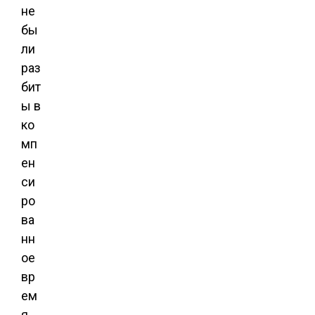
не
бы
ли
раз
бит
ы в
ко
мп
ен
си
ро
ва
нн
ое
вр
ем
я,