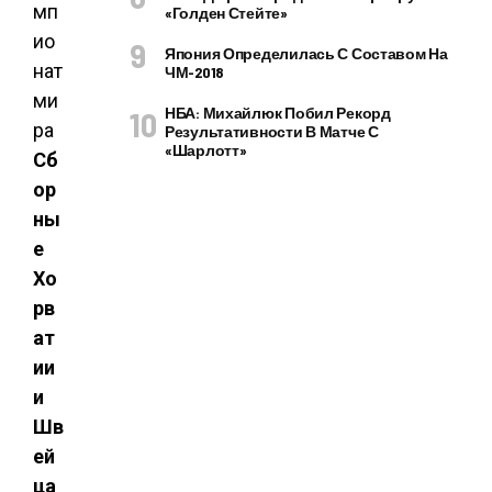
«Голден Стейте»
Япония Определилась С Составом На
ЧМ-2018
НБА: Михайлюк Побил Рекорд
Результативности В Матче С
«Шарлотт»
Сб
ор
ны
е
Хо
рв
ат
ии
и
Шв
ей
ца