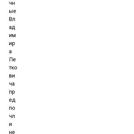
чн
ые
Вл
ад
им
ир
а
Пе
тко
ви
ча
пр
ед
по
чл
и
не