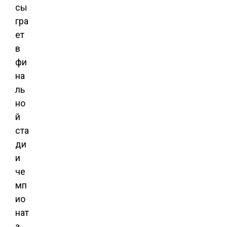
сы
гра
ет
в
фи
на
ль
но
й
ста
ди
и
че
мп
ио
нат
а