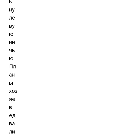
ь
ну
ле
ву
ю
ни
чь
ю.
Пл
ан
ы
хоз
яе
в
ед
ва
ли