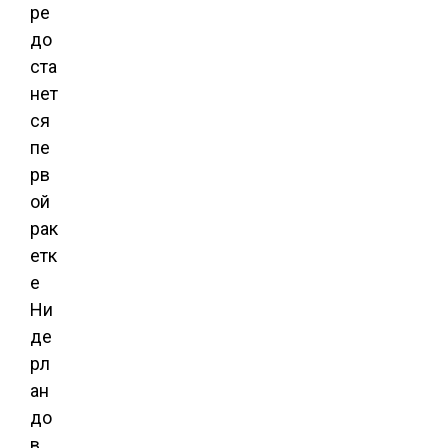
ре
до
ста
нет
ся
пе
рв
ой
рак
етк
е
Ни
де
рл
ан
до
в