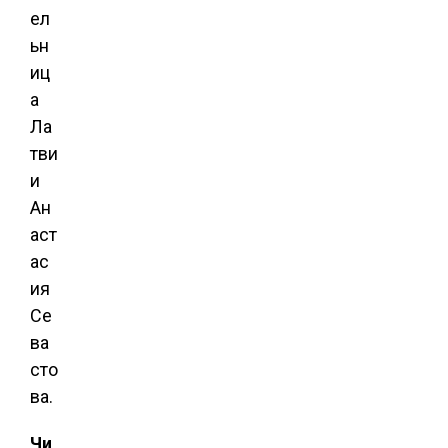
ел
ьн
иц
а
Ла
тви
и
Ан
аст
ас
ия
Се
ва
сто
ва.
Чи