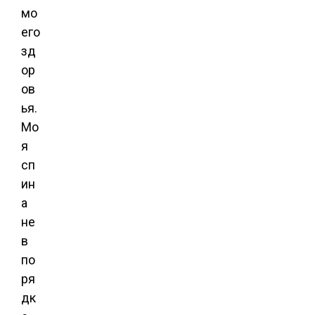
мо
его
зд
ор
ов
ья.
Мо
я
сп
ин
а
не
в
по
ря
дк