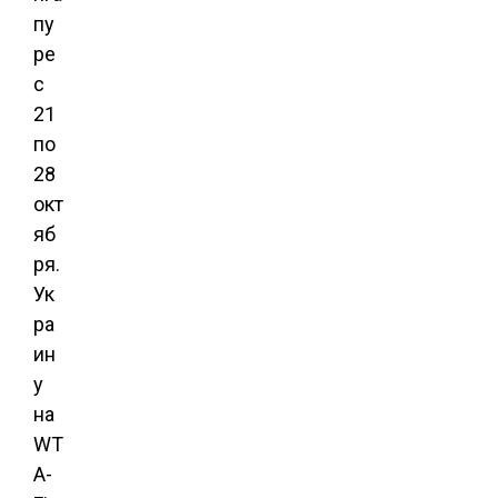
пу
ре
с
21
по
28
окт
яб
ря.
Ук
ра
ин
у
на
WT
A-