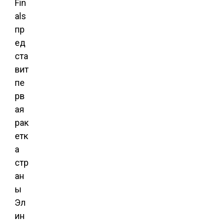
Fin
als
пр
ед
ста
вит
пе
рв
ая
рак
етк
а
стр
ан
ы
Эл
ин