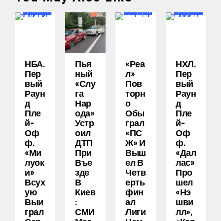
НБА.
Пья
«Реа
НХЛ.
Пер
Ный
Л»
Пер
Вый
«слу
Пов
Вый
Раун
Га
Торн
Раун
Д
Нар
О
Д
Пле
Ода»
Обы
Пле
Й-
Устр
Грал
Й-
Оф
Оил
«ПС
Оф
Ф.
ДТП
Ж» И
Ф.
«Ми
При
Выш
«Дал
Луок
Въе
Ел В
Лас»
И»
Зде
Четв
Про
Всух
В
Ерть
Шел
Ую
Киев
Фин
«Нэ
Выи
:
Ал
Шви
Грал
СМИ
Лиги
Лл»,