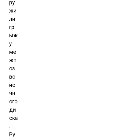
ру
жи
ли
гр
ыж
у
ме
жп
оз
во
но
чн
ого
ди
ска
.
Ру