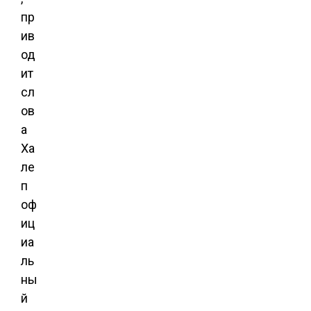
пр
ив
од
ит
сл
ов
а
Ха
ле
п
оф
иц
иа
ль
ны
й