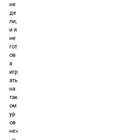
не
де
ли,
и я
не
гот
ов
а
игр
ать
на
так
ом
ур
ов
не»
, —