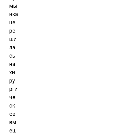
мы
нка
не
ре
ши
ла
сь
на
хи
ру
рги
че
ск
ое
вм
еш