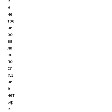
е.
Я
не
тре
ни
ро
ва
ла
сь
по
сл
ед
ни
е
чет
ыр
е