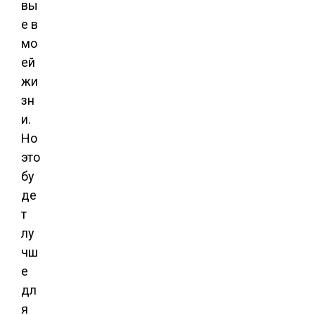
вы
е в
мо
ей
жи
зн
и.
Но
это
бу
де
т
лу
чш
е
дл
я