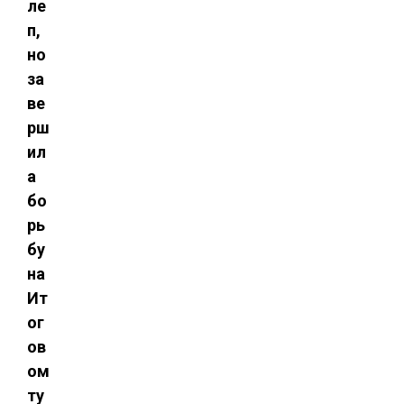
ле
п,
но
за
ве
рш
ил
а
бо
рь
бу
на
Ит
ог
ов
ом
ту