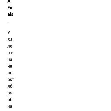
A
Fin
als
.
У
Ха
ле
п в
на
ча
ле
окт
яб
ря
об
на