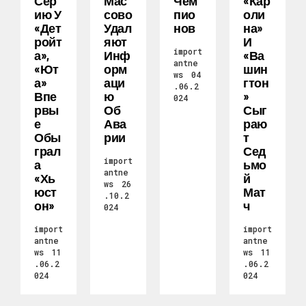
Сер
Мас
Чем
«Кар
Ию У
Сово
Пио
Оли
«Дет
Удал
Нов
На»
Ройт
Яют
И
import
А»,
Инф
«Ва
antne
«Ют
Орм
Шин
ws
04
А»
Аци
Гтон
.06.2
Впе
Ю
»
024
Рвы
Об
Сыг
Е
Ава
Раю
Обы
Рии
Т
Грал
Сед
import
А
Ьмо
antne
«Хь
Й
ws
26
Юст
Мат
.10.2
Он»
Ч
024
import
import
antne
antne
ws
11
ws
11
.06.2
.06.2
024
024