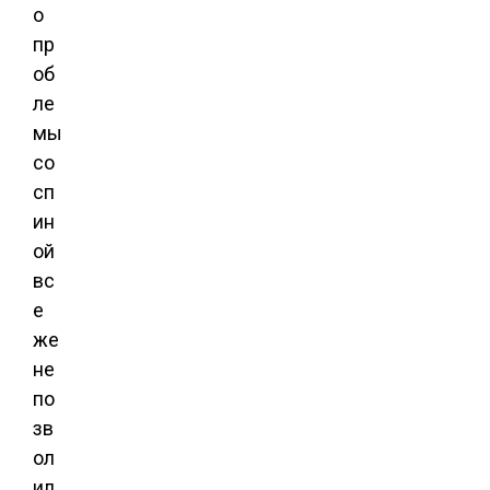
о
пр
об
ле
мы
со
сп
ин
ой
вс
е
же
не
по
зв
ол
ил