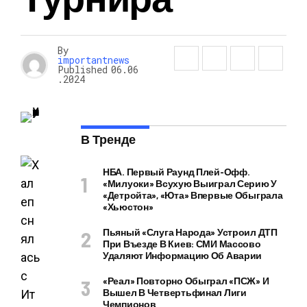
By
importantnews
Published
06.06
.2024
В Тренде
НБА. Первый Раунд Плей-Офф.
«Милуоки» Всухую Выиграл Серию У
«Детройта», «Юта» Впервые Обыграла
«Хьюстон»
Пьяный «слуга Народа» Устроил ДТП
При Въезде В Киев: СМИ Массово
Удаляют Информацию Об Аварии
«Реал» Повторно Обыграл «ПСЖ» И
Вышел В Четвертьфинал Лиги
Чемпионов