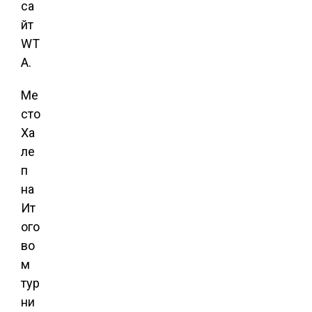
са
йт
WT
A.
Ме
сто
Ха
ле
п
на
Ит
ого
во
м
тур
ни