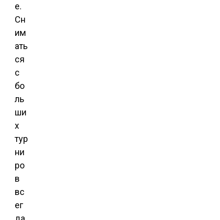
е.
Сн
им
ать
ся
с
бо
ль
ши
х
тур
ни
ро
в
вс
ег
да