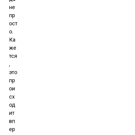
не
пр
ост
о.
Ка
же
тся
,
это
пр
ои
сх
од
ит
вп
ер