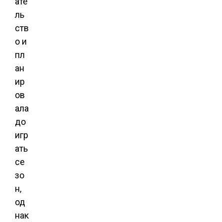
ате
ль
ств
о и
пл
ан
ир
ов
ала
до
игр
ать
се
зо
н,
од
нак