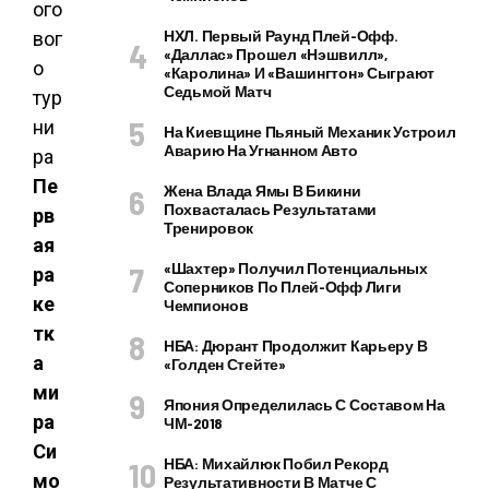
НХЛ. Первый Раунд Плей-Офф.
«Даллас» Прошел «Нэшвилл»,
«Каролина» И «Вашингтон» Сыграют
Седьмой Матч
На Киевщине Пьяный Механик Устроил
Аварию На Угнанном Авто
Пе
Жена Влада Ямы В Бикини
Похвасталась Результатами
рв
Тренировок
ая
«Шахтер» Получил Потенциальных
ра
Соперников По Плей-Офф Лиги
ке
Чемпионов
тк
НБА: Дюрант Продолжит Карьеру В
а
«Голден Стейте»
ми
Япония Определилась С Составом На
ра
ЧМ-2018
Си
НБА: Михайлюк Побил Рекорд
мо
Результативности В Матче С