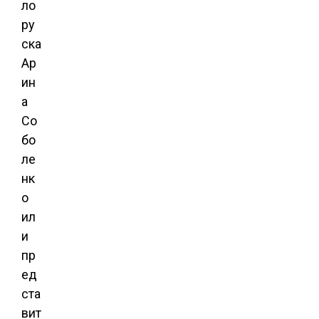
ло
ру
ска
Ар
ин
а
Со
бо
ле
нк
о
ил
и
пр
ед
ста
вит