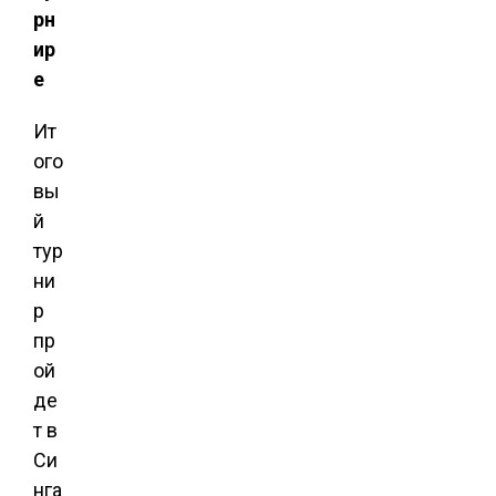
рн
ир
е
Ит
ого
вы
й
тур
ни
р
пр
ой
де
т в
Си
нга