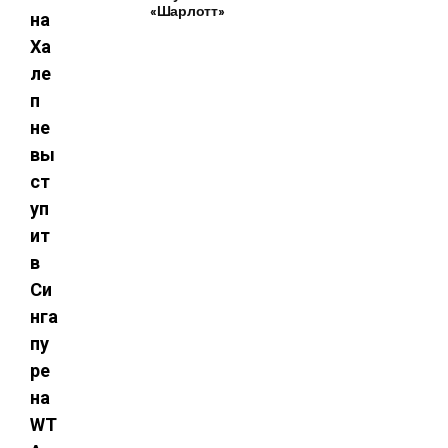
«Шарлотт»
на
Ха
ле
п
не
вы
ст
уп
ит
в
Си
нга
пу
ре
на
WT