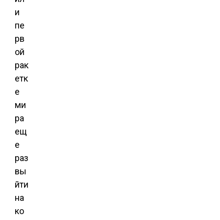
и
пе
рв
ой
рак
етк
е
ми
ра
ещ
е
раз
вы
йти
на
ко