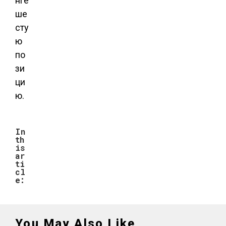
нге
ше
сту
ю
по
зи
ци
ю.
In
th
is
ar
ti
cl
e:
You May Also Like