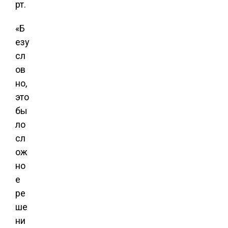
рт.
«Б
езу
сл
ов
но,
это
бы
ло
сл
ож
но
е
ре
ше
ни