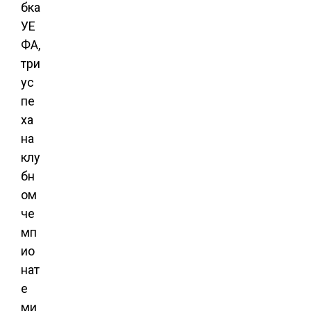
бка
УЕ
ФА,
три
ус
пе
ха
на
клу
бн
ом
че
мп
ио
нат
е
ми