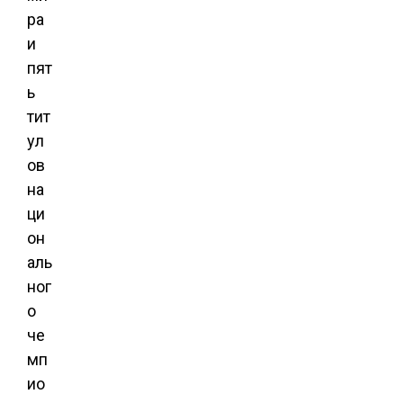
ра
и
пят
ь
тит
ул
ов
на
ци
он
аль
ног
о
че
мп
ио