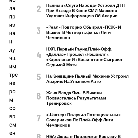
Пьяный «слуга Народа» Устроил ДТП
При Въезде В Киев: СМИ Массово
Удаляют Информацию Об Аварии
«Реал» Повторно Обыграл «ПСЖ» И
Вышел В Четвертьфинал Лиги
Чемпионов
НХЛ. Первый Раунд Плей-Офф.
«Даллас» Прошел «Нэшвилл»,
«Каролина» И «Вашингтон» Сыграют
Седьмой Матч
На Киевщине Пьяный Механик Устроил
Аварию На Угнанном Авто
Жена Влада Ямы В Бикини
Похвасталась Результатами
Тренировок
«Шахтер» Получил Потенциальных
Соперников По Плей-Офф Лиги
Чемпионов
НБА: Дюрант Продолжит Карьеру В