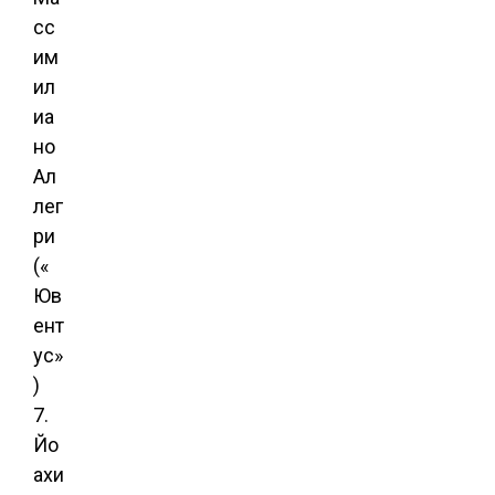
сс
им
ил
иа
но
Ал
лег
ри
(«
Юв
ент
ус»
)
7.
Йо
ахи