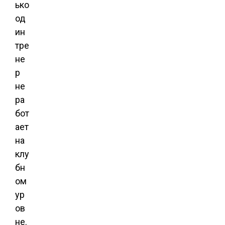
ько
од
ин
тре
не
р
не
ра
бот
ает
на
клу
бн
ом
ур
ов
не.