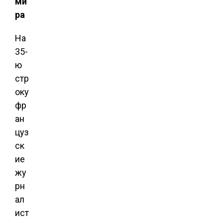
ми
ра
На
35-
ю
стр
оку
фр
ан
цуз
ск
ие
жу
рн
ал
ист