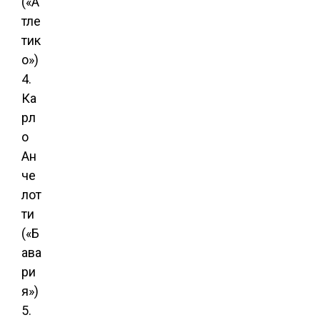
(«А
тле
тик
о»)
4.
Ка
рл
о
Ан
че
лот
ти
(«Б
ава
ри
я»)
5.