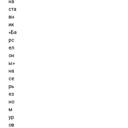
на
ста
вн
ик
«Ба
рс
ел
он
ы»
на
се
рь
ез
но
м
ур
ов