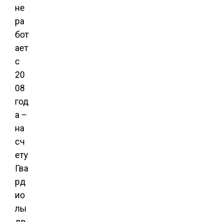
не
ра
бот
ает
с
20
08
год
а –
на
сч
ету
Гва
рд
ио
лы
дв