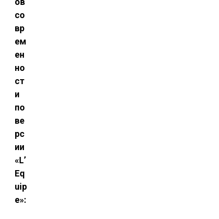
ов
со
вр
ем
ен
но
ст
и
по
ве
рс
ии
«L’
Eq
uip
e»: