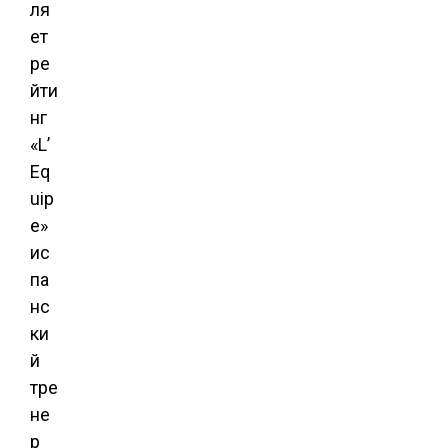
ля
ет
ре
йти
нг
«L’
Eq
uip
e»
ис
па
нс
ки
й
тре
не
р