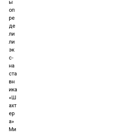
ы
оп
ре
де
ли
ли
эк
с-
на
ста
вн
ика
«Ш
ахт
ер
а»
Ми