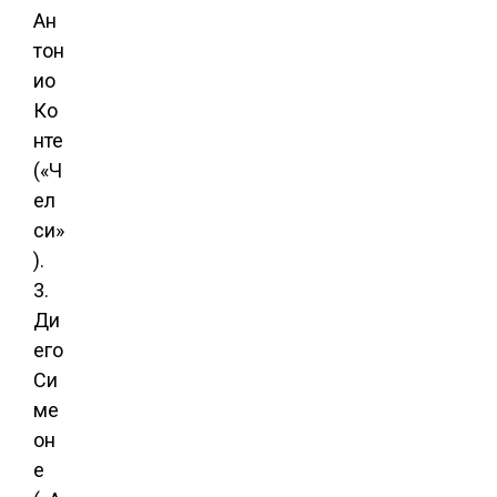
Ан
тон
ио
Ко
нте
(«Ч
ел
си»
).
3.
Ди
его
Си
ме
он
е