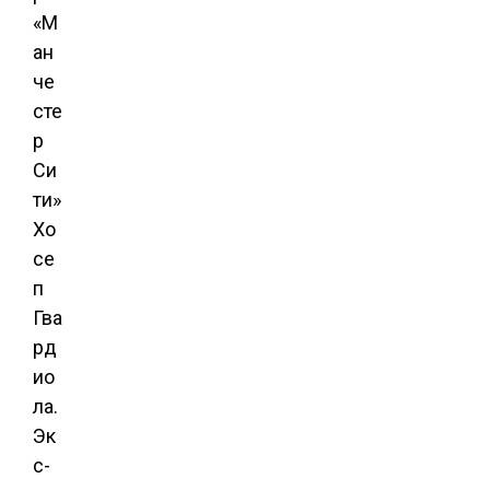
«М
ан
че
сте
р
Си
ти»
Хо
се
п
Гва
рд
ио
ла.
Эк
с-