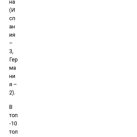
на
(И
сп
ан
ия
–
3,
Гер
ма
ни
я –
2).
В
топ
-10
тол