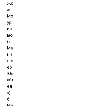
Жо
зе
Мо
ур
ин
ью
(«
Ма
нч
ест
ер
Юн
айт
ед
»)
6.
Ма