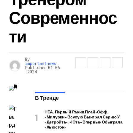
Современнос
Ти
By
importantnews
Published
01.06
.2024
В Тренде
НБА. Первый Раунд Плей-Офф.
«Милуоки» Всухую Выиграл Серию У
«Детройта», «Юта» Впервые Обыграла
«Хьюстон»