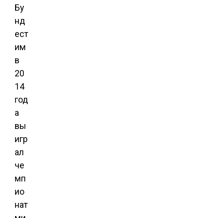
Бу
нд
ест
им
в
20
14
год
а
вы
игр
ал
че
мп
ио
нат
ми