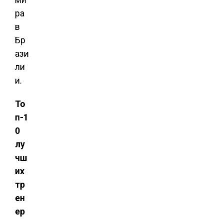
ра
в
Бр
ази
ли
и.
То
п-1
0
лу
чш
их
тр
ен
ер