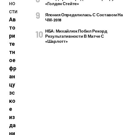
«Голден Стейте»
Япония Определилась С Составом На
Ав
ЧМ-2018
то
НБА: Михайлюк Побил Рекорд
ри
Результативности В Матче С
«Шарлотт»
те
тн
ое
фр
ан
цу
зс
ко
е
из
да
ни