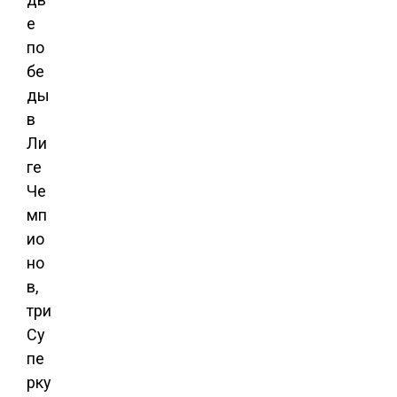
е
по
бе
ды
в
Ли
ге
Че
мп
ио
но
в,
три
Су
пе
рку