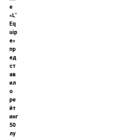
е
«L’
Eq
uip
e»
пр
ед
ст
ав
ил
о
ре
йт
инг
50
лу