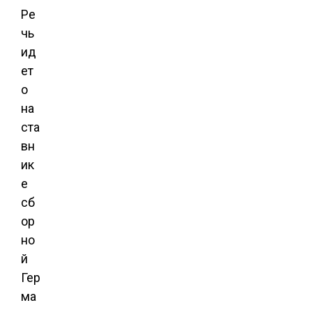
Ре
чь
ид
ет
о
на
ста
вн
ик
е
сб
ор
но
й
Гер
ма