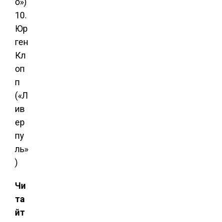
о»)
10.
Юр
ген
Кл
оп
п
(«Л
ив
ер
пу
ль»
)
Чи
та
йт