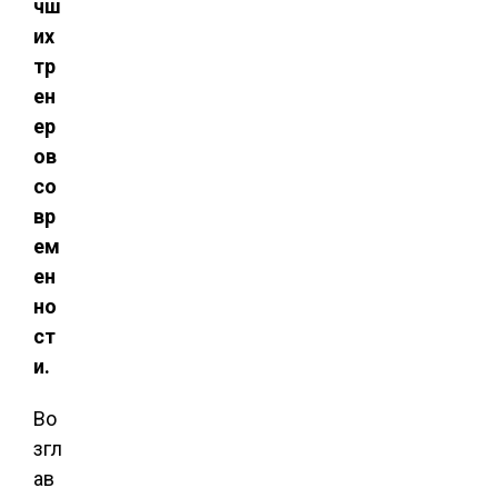
чш
их
тр
ен
ер
ов
со
вр
ем
ен
но
ст
и.
Во
згл
ав