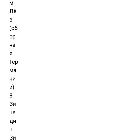
м
Лё
в
(сб
ор
на
я
Гер
ма
ни
и)
8.
Зи
не
ди
н
Зи