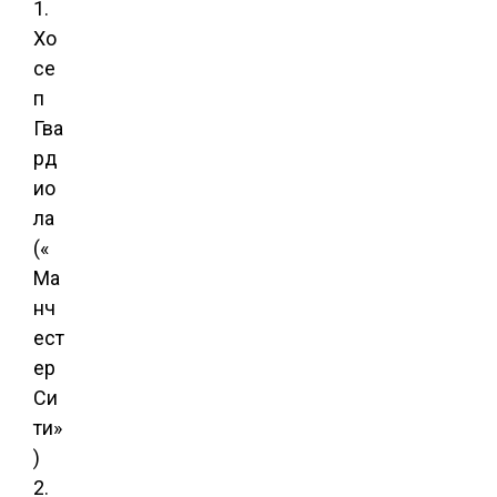
1.
Хо
се
п
Гва
рд
ио
ла
(«
Ма
нч
ест
ер
Си
ти»
)
2.