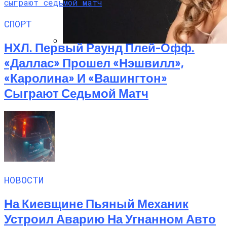
СПОРТ
НХЛ. Первый Раунд Плей-Офф.
Алёна Шоптенко Показала
«Даллас» Прошел «Нэшвилл»,
Танцевальный Мастер-Класс На Пляже
«Каролина» И «Вашингтон»
В Турции
Сыграют Седьмой Матч
НОВОСТИ
На Киевщине Пьяный Механик
Устроил Аварию На Угнанном Авто