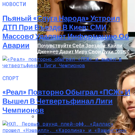
Наркоторговле, Нашли Пистолет
НОВОСТИ
Януковича
Пьяный «слуга Народа» Устроил
ДТП При Въезде В Киев: СМИ
Массово Удаляют Информацию Об
Аварии
Почувствуйте Себя Звездой: Кайли
Дженнер Дарит Миру Свои Духи COSMIC
СПОРТ
«Реал» Повторно Обыграл «ПСЖ» И
Вышел В Четвертьфинал Лиги
Чемпионов
В Николаеве Во Время Задержания
Умер 29-Летний Мужчина