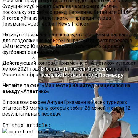
Если мне придется уйти, это не будет проблемой. Мой
будущий клуб может быть из чемпионата Англии,
поскольку это сейчас тренд. Германия, Китай или США…
«Морковное» ДТП На Трассе Одесса-
Я готов уйти из «Атлетико»», — приводит слова
Николаев: Столкнулись Два Грузовика
Гризманна «Get Football News France».
Накануне Гризманн дал понять, что основным вариантом
для продолжения карьеры он рассматривает переход в
«Манчестер Юнайтед». Вероятность такого сценария
футболист оценил в 60%.
Действующий контракт Гризманна с «Атлетико» истекает
«Веном 3» Получил Зловещее
летом 2021 года. Портал «Трансфермаркет» оценивает
26-летнего француза в 80 миллионов евро.
Название И Ускоренную Премьеру
Читайте также: «Манчестер Юнайтед» нацелился на
звезду «Атлетико»
В прошлом сезоне Антуан Гризманн во всех турнирах
отыграл 53 матча, в которых забил 26 мячей и отдал 12
результативных передач.
In this article: