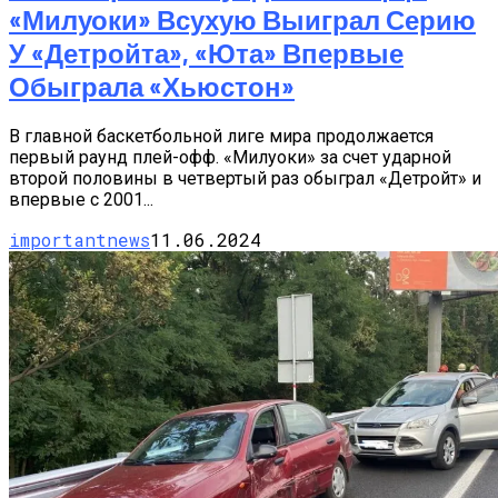
«Милуоки» Всухую Выиграл Серию
У «Детройта», «Юта» Впервые
Обыграла «Хьюстон»
В главной баскетбольной лиге мира продолжается
первый раунд плей-офф. «Милуоки» за счет ударной
второй половины в четвертый раз обыграл «Детройт» и
впервые с 2001...
importantnews
11.06.2024