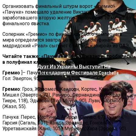
Организовать финальный штурм ворот «Гремио»
«Пачуке» помешало удаление Виктора Гузмана,
заработавшего вторую желтую карточку за 10 минут до
финального свистка.
На Донбассе Во Время Тушения
Соперник «Гремио» по финалу клубного чемпионата
Пожара Погибли Двое Военных
мира определится завтра. Во втором полуфинале
мадридский «Реал» сыграет с «Аль-Джазирой» из ОАЭ.
Читайте также: «Пачука» и «Аль-Джазира» пробились
в полуфинал клубного чемпионата мира
Дуэт Из Украины Выступит На
Легендарном Фестивале Coachella
Гремио
]– Пачука 1:0
Гол: Эвертон, 95
Гремио
: Гроэ, Жеромел, Жаилсон, Кортес, Каннеманн,
Мишел (Эвертон, 72), Рамиро, Фернандиньо (Рафаэл
Тиере, 118), Эдилсон (Лео Моура, 90), Луан, Барриос
(Жаэл, 55).
Пачука: Перес, Мартинес, Агирре (Санчес, 67), Гузман,
Гарсия (Сагаль, 101), Хонда, Эрнандес, Гонсалес,
Урретавискайя (Кано, 105), Мурильо, Хара (Эррера, 90).