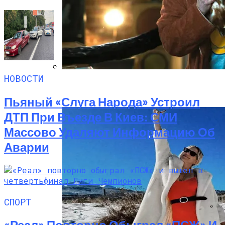
НОВОСТИ
«Веном 3» Получил Зловещее
Название И Ускоренную Премьеру
Пьяный «слуга Народа» Устроил
ДТП При Въезде В Киев: СМИ
Массово Удаляют Информацию Об
Аварии
СПОРТ
«Реал» Повторно Обыграл «ПСЖ» И