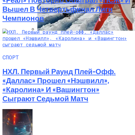
Вышел В Четвертьфинал Лиги
Чемпионов
Семейное Наследие: Кейт Хадсон
Хранит Свои Наряды Для Дочери Рани
СПОРТ
НХЛ. Первый Раунд Плей-Офф.
«Даллас» Прошел «Нэшвилл»,
«Каролина» И «Вашингтон»
Сыграют Седьмой Матч