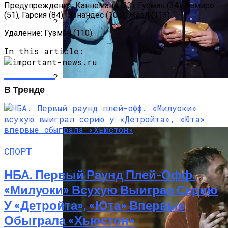
Предупреждения: Каннеманн (23), Гусман (34), Рамиро
(51), Гарсия (84), Эрнандес (105), Жаэл (113).
Удаление: Гузман (110).
Под Киевом Мотоцикл Влетел В
Легковушку: Двое Погибших
In this article:
В Тренде
Тёмная Сторона Детских Шоу: Куда
Пропал Скандальный Создатель
Никелодеона
СПОРТ
НБА. Первый Раунд Плей-Офф.
«Милуоки» Всухую Выиграл Серию
У «Детройта», «Юта» Впервые
Обыграла «Хьюстон»