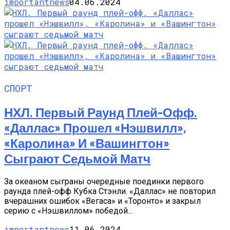
importantnews
04.06.2024
СПОРТ
НХЛ. Первый Раунд Плей-Офф.
«Даллас» Прошел «Нэшвилл»,
«Каролина» И «Вашингтон»
Сыграют Седьмой Матч
За океаном сыграны очередные поединки первого
раунда плей-офф Кубка Стэнли. «Даллас» не повторил
вчерашних ошибок «Вегаса» и «Торонто» и закрыл
серию с «Нэшвиллом» победой...
importantnews
11.06.2024