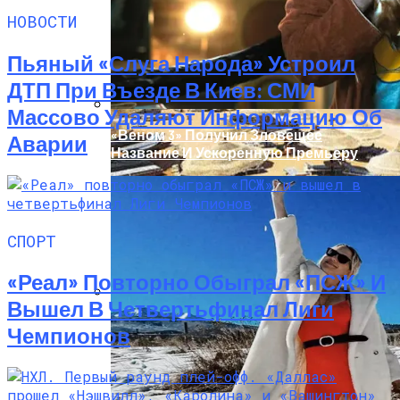
НОВОСТИ
Пьяный «слуга Народа» Устроил
ДТП При Въезде В Киев: СМИ
Массово Удаляют Информацию Об
«Веном 3» Получил Зловещее
Аварии
Название И Ускоренную Премьеру
СПОРТ
«Реал» Повторно Обыграл «ПСЖ» И
Вышел В Четвертьфинал Лиги
В Египте Госпитализировали 5-
Чемпионов
Летнюю Украинку С Признаками
Изнасилования: Мать Отрицает
Насилие