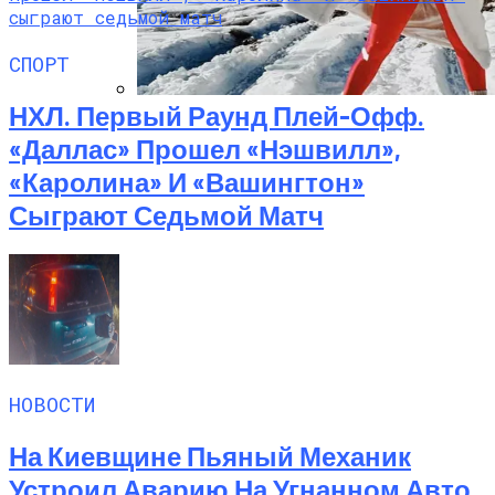
СПОРТ
НХЛ. Первый Раунд Плей-Офф.
Семейное Наследие: Кейт Хадсон
«Даллас» Прошел «Нэшвилл»,
Хранит Свои Наряды Для Дочери Рани
«Каролина» И «Вашингтон»
Сыграют Седьмой Матч
НОВОСТИ
На Киевщине Пьяный Механик
Устроил Аварию На Угнанном Авто