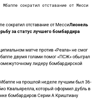
Лионель
орьбу за статус лучшего бомбардира
ципиальном матче против «Реала» не смог
 Мбаппе двумя голами помог «ПСЖ» обыграл
промежуточному лидеру бомбардирской
Мбаппе на прошлой неделе лучшим был 36-
ио Квальярелла, который оформил дубль в
онке бомбардиров Серии А Криштиану