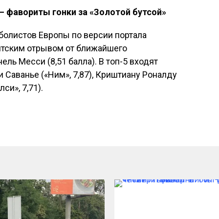
– фавориты гонки за «Золотой бутсой»
болистов Европы по версии портала
антским отрывом от ближайшего
ль Месси (8,51 балла). В топ-5 входят
и Саванье («Ним», 7,87), Криштиану Роналду
си», 7,71).