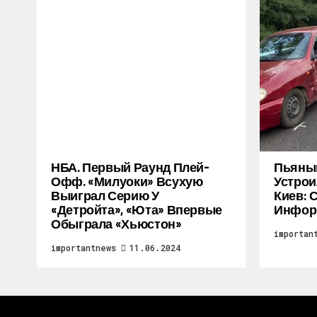
НБА. Первый Раунд Плей-
Пьяный
Офф. «Милуоки» Всухую
Устрои
Выиграл Серию У
Киев: 
«Детройта», «Юта» Впервые
Инфор
Обыграла «Хьюстон»
importan
importantnews
11.06.2024