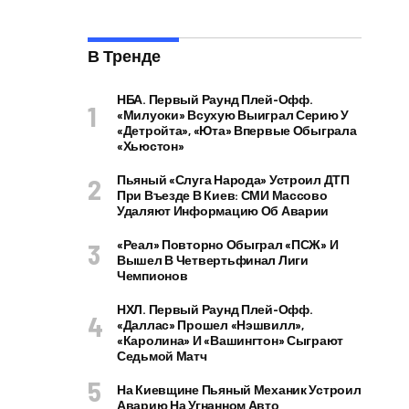
В Тренде
НБА. Первый Раунд Плей-Офф.
«Милуоки» Всухую Выиграл Серию У
«Детройта», «Юта» Впервые Обыграла
«Хьюстон»
Пьяный «слуга Народа» Устроил ДТП
При Въезде В Киев: СМИ Массово
Удаляют Информацию Об Аварии
«Реал» Повторно Обыграл «ПСЖ» И
Вышел В Четвертьфинал Лиги
Чемпионов
НХЛ. Первый Раунд Плей-Офф.
«Даллас» Прошел «Нэшвилл»,
«Каролина» И «Вашингтон» Сыграют
Седьмой Матч
На Киевщине Пьяный Механик Устроил
Аварию На Угнанном Авто