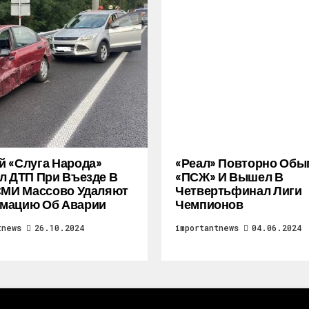
 «слуга Народа»
«Реал» Повторно Обы
л ДТП При Въезде В
«ПСЖ» И Вышел В
СМИ Массово Удаляют
Четвертьфинал Лиги
мацию Об Аварии
Чемпионов
tnews
26.10.2024
importantnews
04.06.2024