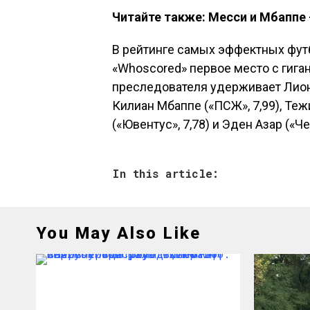
Читайте также: Месси и Мбаппе 
В рейтинге самых эффектных фут
«Whoscored» первое место с гиг
преследователя удерживает Лионе
Килиан Мбаппе («ПСЖ», 7,99), Теж
(«Ювентус», 7,78) и Эден Азар («Чел
In this article:
You May Also Like