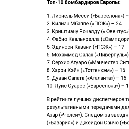
Топ-10 бомбардиров Европы:
1. Лионель Месси («Барселона») –
2. Килиан Мбаппе («ПСЖ») – 24
3. Криштиану Роналду («Ювентус»)
4. Фабио Квальярелла («Сампдори
5. Эдинсон Кавани («ПСЖ») – 17
6. Мохаммед Салах («Ливерпуль»)
7. Серхио Агуэро («Манчестер Сит
8. Харри Кэйн («Тоттенхэм») – 16
9. Дуван Сапата («Аталанта») – 16
10. Луис Суарес («Барселона») – 
В рейтинге лучших диспетчеров 
результативными передачами дел
Азар («Челси»). Следом за звез
(«Бавария») и Джейдон Санчо («Бо