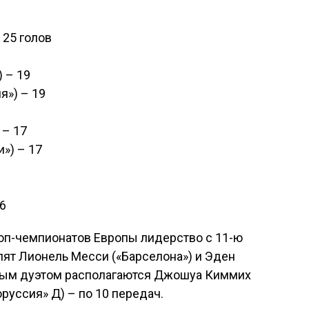
 25 голов
 – 19
я») – 19
 – 17
и») – 17
16
топ-чемпионатов Европы лидерство с 11-ю
ят Лионель Месси («Барселона») и Эден
дным дуэтом располагаются Джошуа Киммих
руссия» Д) – по 10 передач.