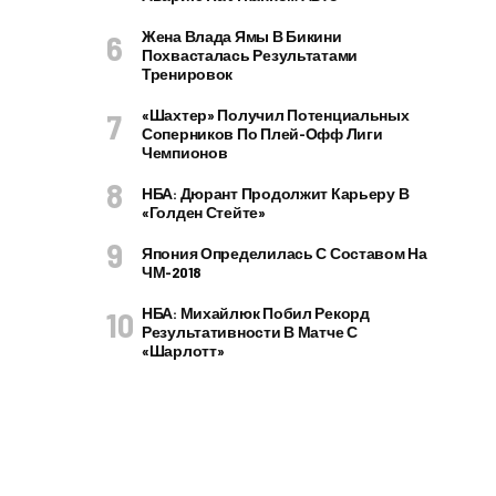
Жена Влада Ямы В Бикини
Похвасталась Результатами
Тренировок
«Шахтер» Получил Потенциальных
Соперников По Плей-Офф Лиги
Чемпионов
НБА: Дюрант Продолжит Карьеру В
«Голден Стейте»
Япония Определилась С Составом На
ЧМ-2018
НБА: Михайлюк Побил Рекорд
Результативности В Матче С
«Шарлотт»