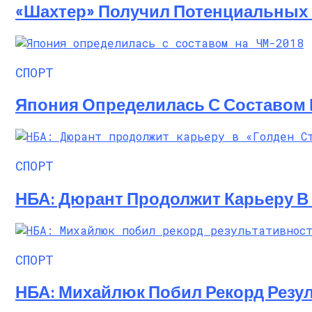
«Шахтер» Получил Потенциальных
Семейное Наследие: Кейт Хадсон Храни
СПОРТ
Япония Определилась С Составом 
СПОРТ
НБА: Дюрант Продолжит Карьеру В 
СПОРТ
НБА: Михайлюк Побил Рекорд Резул