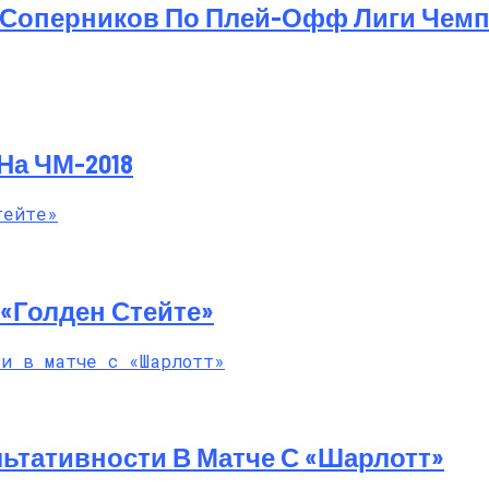
 Соперников По Плей-Офф Лиги Чем
т Свои Наряды Для Дочери Рани
На ЧМ-2018
«Голден Стейте»
ьтативности В Матче С «Шарлотт»