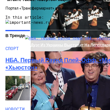
Портал «Трансфермаркет» оценивает Евгения Хачериди 
In this article:
В Тренде
Дуэт Из Украины Выступит На Легендарн
СПОРТ
НБА. Первый Раунд Плей-Офф. «Ми
«Хьюстон»
Прокурор Хмельницкой Области Умер О
НОВОСТИ