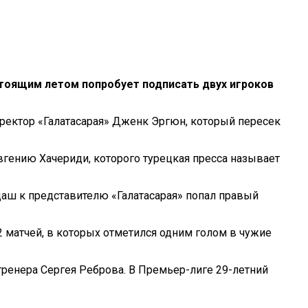
стоящим летом попробует подписать двух игроков
иректор «Галатасарая» Дженк Эргюн, который пересек
ению Хачериди, которого турецкая пресса называет
даш к представителю «Галатасарая» попал правый
2 матчей, в которых отметился одним голом в чужие
ренера Сергея Реброва. В Премьер-лиге 29-летний