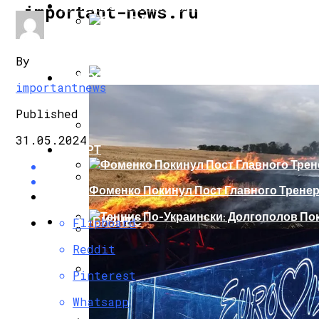
ИНТЕРЕСНОЕ И ПОЗНАВАТЕЛЬНОЕ
important-news.ru
Сеть В Восторге От Упитанного Кота, О
By
НОВОСТИ
importantnews
В Сети Высмеяли Свадебный Подарок П
Published
31.05.2024
СПОРТ
«Князь, Где Вы Шлялись»: В Сети Высм
Фоменко Покинул Пост Главного Трене
Репетицию Парада В Киеве Высмеяли 
ШОУ-БИЗНЕС
Flipboard
Теннис По-Украински: Долгополов Поки
Reddit
В Швеции Белый Медведь Застрял В Окн
Pinterest
Роналду Остается В «Реале» До 2020 Год
Whatsapp