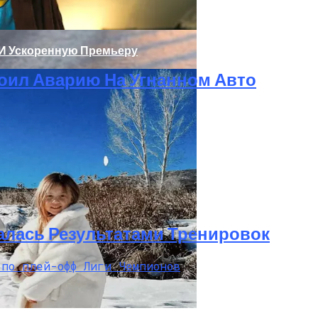
 И Ускоренную Премьеру
оил Аварию На Угнанном Авто
олаев: Столкнулись Два Грузовика
алась Результатами Тренировок