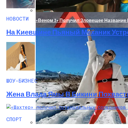
НОВОСТИ
«Веном 3» Получил Зловещее Название
На Киевщине Пьяный Механик Устр
«Морковное» ДТП На Трассе Одесса-Ник
ШОУ-БИЗНЕС
Жена Влада Ямы В Бикини Похваст
СПОРТ