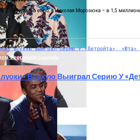
в 7,5 миллиона евро, а Николая Морозюка – в 1,5 миллион
ом Фестивале Coachella
луоки» Всухую Выиграл Серию У «Де
т Осложнений Коронавируса