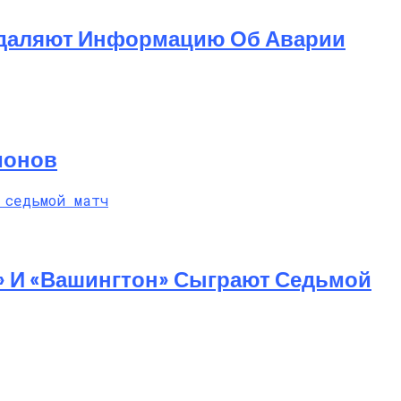
 Удаляют Информацию Об Аварии
ионов
» И «Вашингтон» Сыграют Седьмой
 Насилие