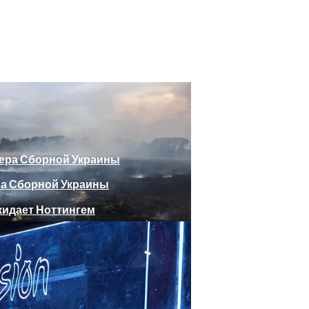
божающего Стоять На Задних Лапах
утина Главе МИД Австрии
еяли Российский Лайнер, «заблудившийся» В Крыму
ра Сборной Украины
Веселыми Фотожабами
дает Ноттингем
е Отеля, Знатно Позавтракав
а