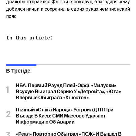
дважды отправлял Фьюри в нокдаун, благодаря чему
добился ничьи и сохранил в своих руках чемпионский
пояс.
In this article:
В Тренде
НБА. Первый Раунд Плей-Офф. «Милуоки»
Всухую Выиграл Серию У «Детройта», «Юта»
Впервые Обыграла «Хьюстон»
Пьяный «слуга Народа» Устроил ДТП При
Въезде В Киев: СМИ Массово Удаляют
Информацию Об Аварии
«Реал» Повторно Обыграл «ПСЖ» И Вышел В