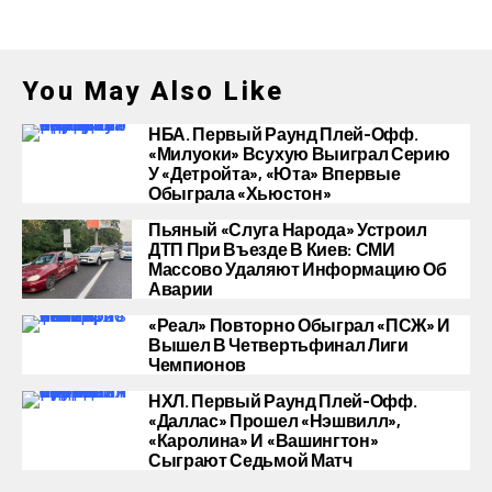
You May Also Like
НБА. Первый Раунд Плей-Офф.
«Милуоки» Всухую Выиграл Серию
У «Детройта», «Юта» Впервые
Обыграла «Хьюстон»
Пьяный «слуга Народа» Устроил
ДТП При Въезде В Киев: СМИ
Массово Удаляют Информацию Об
Аварии
«Реал» Повторно Обыграл «ПСЖ» И
Вышел В Четвертьфинал Лиги
Чемпионов
НХЛ. Первый Раунд Плей-Офф.
«Даллас» Прошел «Нэшвилл»,
«Каролина» И «Вашингтон»
Сыграют Седьмой Матч