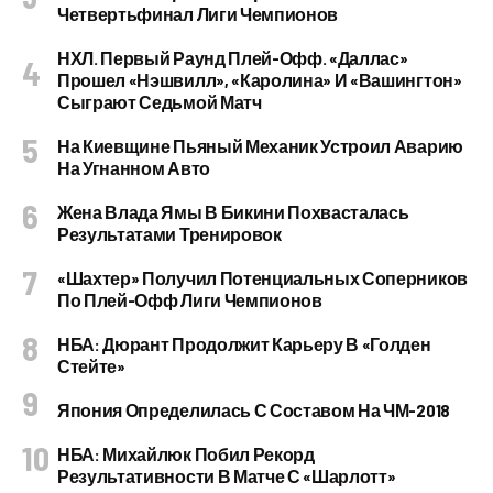
Четвертьфинал Лиги Чемпионов
НХЛ. Первый Раунд Плей-Офф. «Даллас»
Прошел «Нэшвилл», «Каролина» И «Вашингтон»
Сыграют Седьмой Матч
На Киевщине Пьяный Механик Устроил Аварию
На Угнанном Авто
Жена Влада Ямы В Бикини Похвасталась
Результатами Тренировок
«Шахтер» Получил Потенциальных Соперников
По Плей-Офф Лиги Чемпионов
НБА: Дюрант Продолжит Карьеру В «Голден
Стейте»
Япония Определилась С Составом На ЧМ-2018
НБА: Михайлюк Побил Рекорд
Результативности В Матче С «Шарлотт»