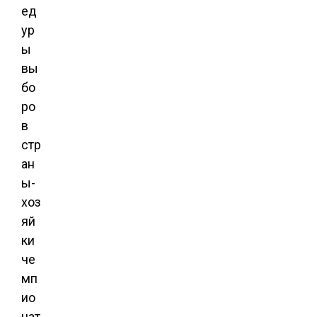
ед
ур
ы
вы
бо
ро
в
стр
ан
ы-
хоз
яй
ки
че
мп
ио
нат