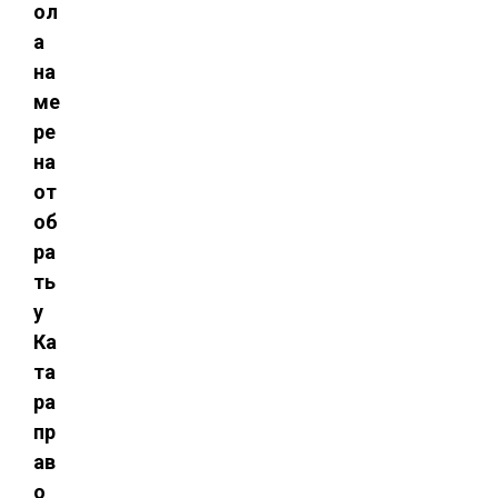
ол
а
на
ме
ре
на
от
об
ра
ть
у
Ка
та
ра
пр
ав
о