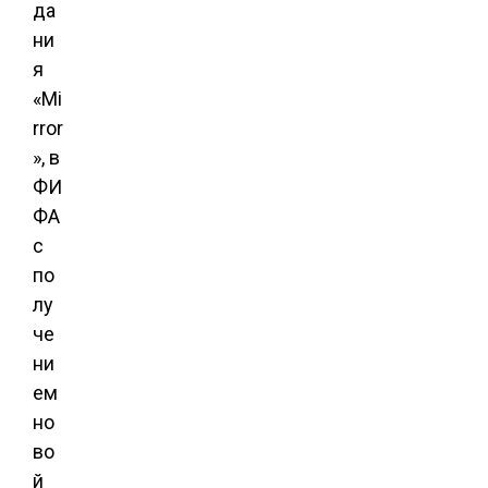
да
ни
я
«Mi
rror
», в
ФИ
ФА
с
по
лу
че
ни
ем
но
во
й