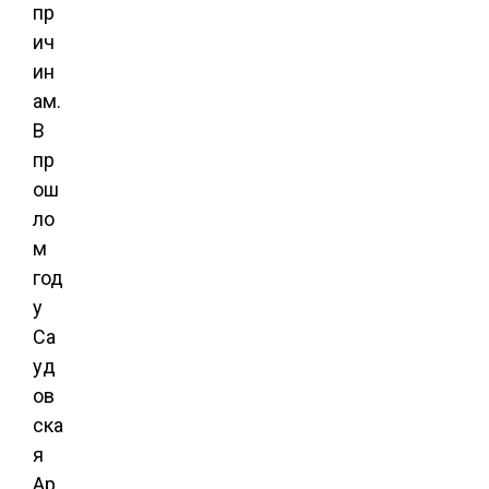
пр
ич
ин
ам.
В
пр
ош
ло
м
год
у
Са
уд
ов
ска
я
Ар