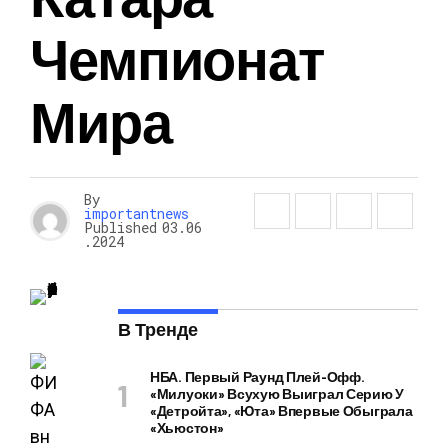
Чемпионат
Мира
By
importantnews
Published
03.06
.2024
В Тренде
НБА. Первый Раунд Плей-Офф.
«Милуоки» Всухую Выиграл Серию У
«Детройта», «Юта» Впервые Обыграла
«Хьюстон»