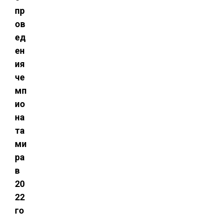
пр
ов
ед
ен
ия
че
мп
ио
на
та
ми
ра
в
20
22
го