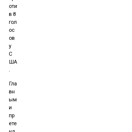
оти
в 8
гол
ос
ов
у
С
ША
.
Гла
вн
ым
и
пр
ете
нд