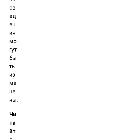
ов
ед
ен
ия
мо
гут
бы
ть
из
ме
не
ны.
Чи
та
йт