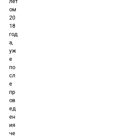
лет
ом
20
18
год
а,
уж
е
по
сл
е
пр
ов
ед
ен
ия
че