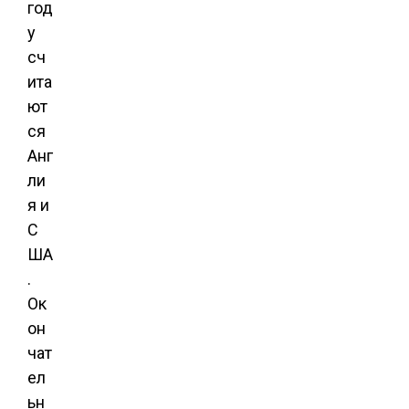
год
у
сч
ита
ют
ся
Анг
ли
я и
С
ША
.
Ок
он
чат
ел
ьн