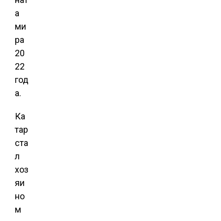
а
ми
ра
20
22
год
а.
Ка
тар
ста
л
хоз
яи
но
м