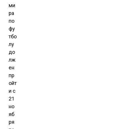
ми
ра
по
фу
тбо
лу
до
лж
ен
пр
ойт
и с
21
но
яб
ря