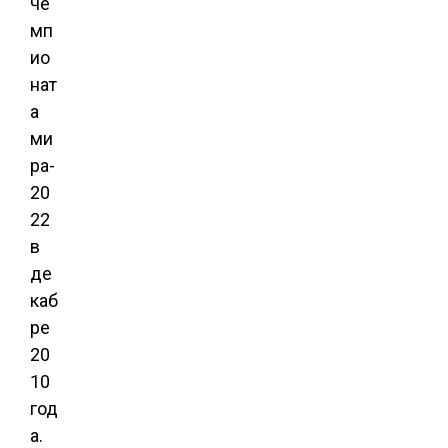
че
мп
ио
нат
а
ми
ра-
20
22
в
де
каб
ре
20
10
год
а.