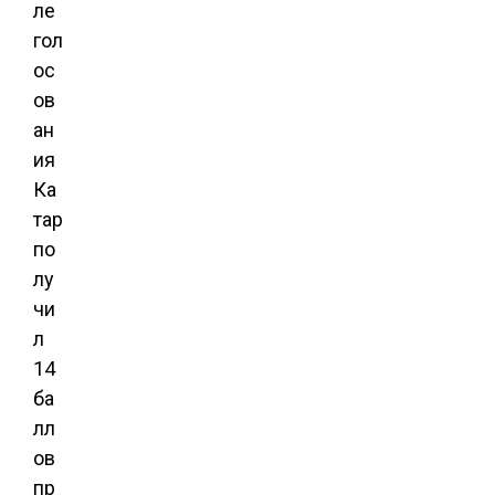
ле
гол
ос
ов
ан
ия
Ка
тар
по
лу
чи
л
14
ба
лл
ов
пр