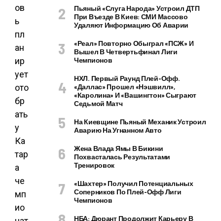
Пьяный «слуга Народа» Устроил ДТП
При Въезде В Киев: СМИ Массово
Удаляют Информацию Об Аварии
«Реал» Повторно Обыграл «ПСЖ» И
Вышел В Четвертьфинал Лиги
Чемпионов
НХЛ. Первый Раунд Плей-Офф.
«Даллас» Прошел «Нэшвилл»,
«Каролина» И «Вашингтон» Сыграют
Седьмой Матч
На Киевщине Пьяный Механик Устроил
Аварию На Угнанном Авто
Жена Влада Ямы В Бикини
Похвасталась Результатами
Тренировок
«Шахтер» Получил Потенциальных
Соперников По Плей-Офф Лиги
Чемпионов
НБА: Дюрант Продолжит Карьеру В