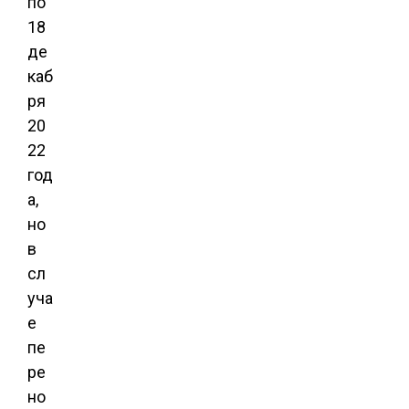
по
18
де
каб
ря
20
22
год
а,
но
в
сл
уча
е
пе
ре
но