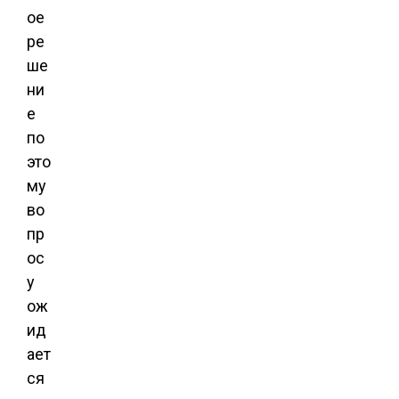
ое
ре
ше
ни
е
по
это
му
во
пр
ос
у
ож
ид
ает
ся