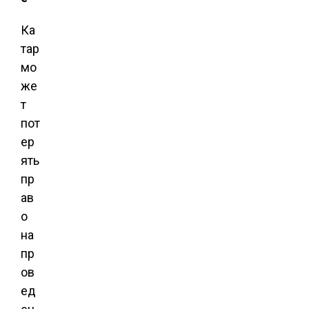
Ка
тар
мо
же
т
пот
ер
ять
пр
ав
о
на
пр
ов
ед