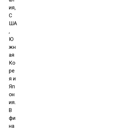
ия,
С
ША
,
Ю
жн
ая
Ко
ре
я и
Яп
он
ия.
В
фи
на