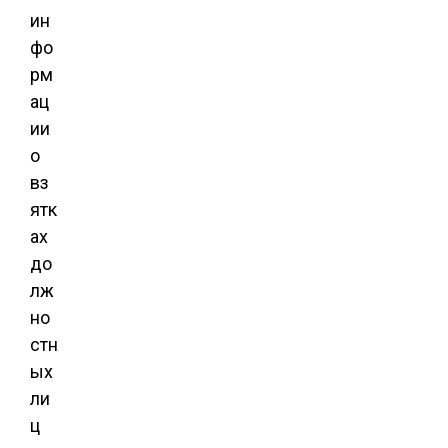
ин
фо
рм
ац
ии
о
вз
ятк
ах
до
лж
но
стн
ых
ли
ц