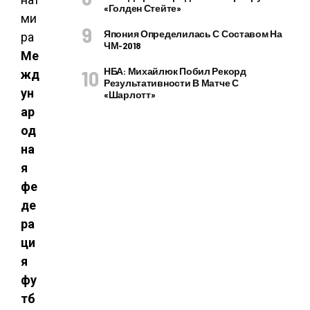
«Голден Стейте»
Япония Определилась С Составом На
ЧМ-2018
Ме
НБА: Михайлюк Побил Рекорд
жд
Результативности В Матче С
ун
«Шарлотт»
ар
од
на
я
фе
де
ра
ци
я
фу
тб