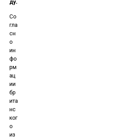
ду.
Со
гла
сн
о
ин
фо
рм
ац
ии
бр
ита
нс
ког
о
из