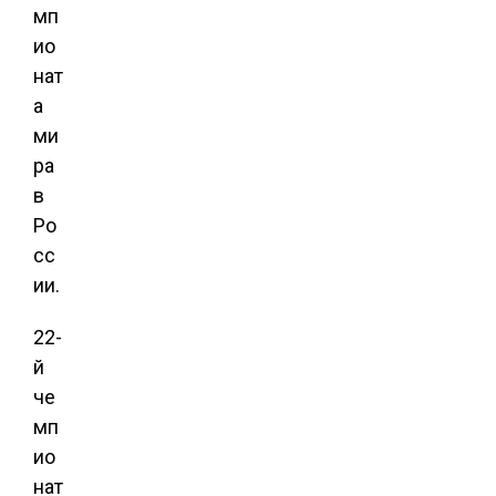
мп
ио
нат
а
ми
ра
в
Ро
сс
ии.
22-
й
че
мп
ио
нат