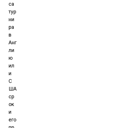
са
тур
ни
ра
в
Анг
ли
ю
ил
и
С
ША
ср
ок
и
его
пр