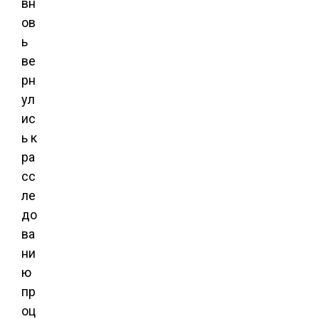
вн
ов
ь
ве
рн
ул
ис
ь к
ра
сс
ле
до
ва
ни
ю
пр
оц