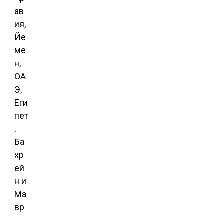
ав
ия,
Йе
ме
н,
ОА
Э,
Еги
пет
,
Ба
хр
ей
н и
Ма
вр