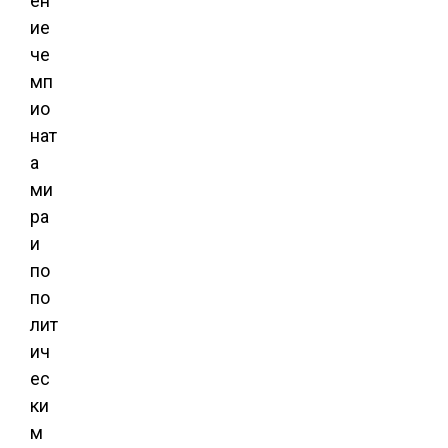
ен
ие
че
мп
ио
нат
а
ми
ра
и
по
по
лит
ич
ес
ки
м