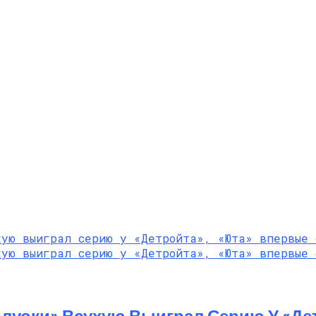
луоки» Всухую Выиграл Серию У «Де