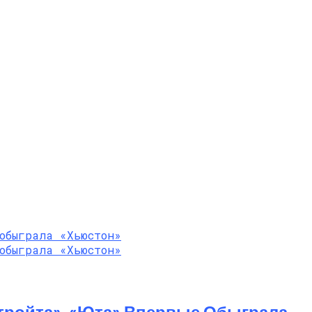
тройта», «Юта» Впервые Обыграла