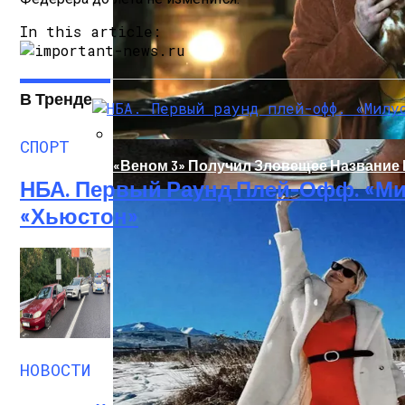
In this article:
В Тренде
СПОРТ
«Веном 3» Получил Зловещее Название
НБА. Первый Раунд Плей-Офф. «Ми
«Хьюстон»
В Николаеве Во Время Задержания Умер
НОВОСТИ