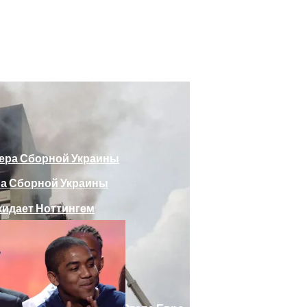
божающего Стоять На Задних Лапах
утина Главе МИД Австрии
еяли Российский Лайнер, «заблудившийся» В Крыму
ра Сборной Украины
Веселыми Фотожабами
дает Ноттингем
е Отеля, Знатно Позавтракав
а