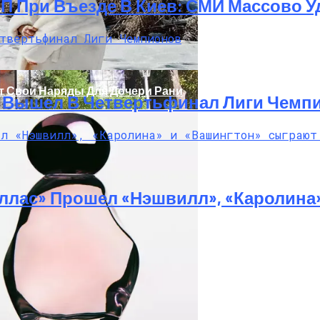
ТП При Въезде В Киев: СМИ Массово
т Свои Наряды Для Дочери Рани
И Вышел В Четвертьфинал Лиги Чемп
ллас» Прошел «Нэшвилл», «Каролина
дание