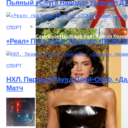
Пьяный «слуга Народа» Устроил Д
СПОРТ
Семейное Наследие: Кейт Хадсон Храни
«Реал» Повторно Обыграл «ПСЖ» 
СПОРТ
НХЛ. Первый Раунд Плей-Офф. «Да
Матч
В Киеве Ночью Сгорело Заброшенное З