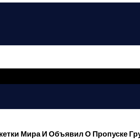
кетки Мира И Объявил О Пропуске Гр