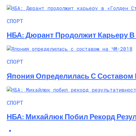
Алёна Шоптенко Показала Танцевальны
СПОРТ
НБА: Дюрант Продолжит Карьеру В 
СПОРТ
Япония Определилась С Составом 
СПОРТ
НБА: Михайлюк Побил Рекорд Резул