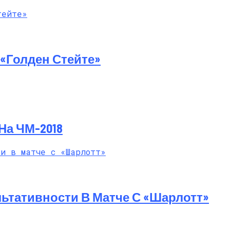
й Мастер-Класс На Пляже В Турции
«Голден Стейте»
На ЧМ-2018
ьтативности В Матче С «Шарлотт»