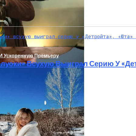
 И Ускоренную Премьеру
луоки» Всухую Выиграл Серию У «Де
 29-Летний Мужчина