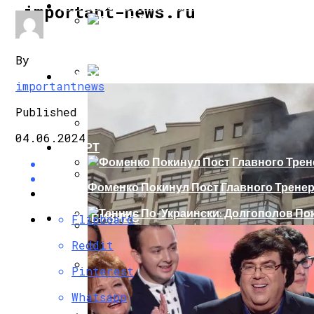
ИНТЕРЕСНОЕ И ПОЗНАВАТЕЛЬНОЕ
important-news.ru
Сеть В Восторге От Упитанного Кота, О
By
НОВОСТИ
importantnews
В Сети Высмеяли Свадебный Подарок П
Published
04.06.2024
СПОРТ
«Князь, Где Вы Шлялись»: В Сети Высм
Фоменко Покинул Пост Главного Трене
Репетицию Парада В Киеве Высмеяли 
ШОУ-БИЗНЕС
Flipboard
Теннис По-Украински: Долгополов Поки
Reddit
В Швеции Белый Медведь Застрял В Окн
Pinterest
Роналду Остается В «Реале» До 2020 Год
Whatsapp