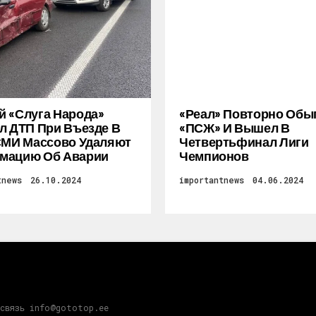
 «слуга Народа»
«Реал» Повторно Обы
л ДТП При Въезде В
«ПСЖ» И Вышел В
СМИ Массово Удаляют
Четвертьфинал Лиги
мацию Об Аварии
Чемпионов
tnews
26.10.2024
importantnews
04.06.2024
 связь info@gototop.ee