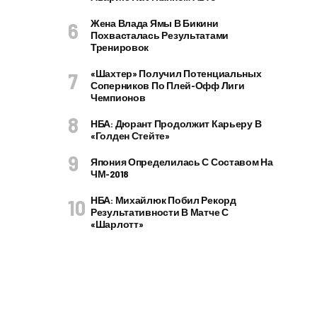
Жена Влада Ямы В Бикини
Похвасталась Результатами
Тренировок
«Шахтер» Получил Потенциальных
Соперников По Плей-Офф Лиги
Чемпионов
НБА: Дюрант Продолжит Карьеру В
«Голден Стейте»
Япония Определилась С Составом На
ЧМ-2018
НБА: Михайлюк Побил Рекорд
Результативности В Матче С
«Шарлотт»