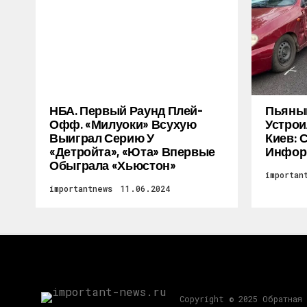
НБА. Первый Раунд Плей-
Пьяный
Офф. «Милуоки» Всухую
Устрои
Выиграл Серию У
Киев: 
«Детройта», «Юта» Впервые
Инфор
Обыграла «Хьюстон»
importan
importantnews
11.06.2024
Copyright © 2025 Обратная