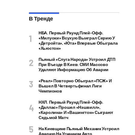
В Тренде
НБА. Первый Раунд Плей-Офф.
«Милуоки» Всухую Выиграл Серию У
«Детройта», «Юта» Впервые Обыграла
«Хьюстон»
Пьяный «слуга Народа» Устроил ДТП
При Въезде В Киев: СМИ Массово
Удаляют Информацию Об Аварии
«Реал» Повторно Обыграл «ПСЖ» И
Вышел В Четвертьфинал Лиги
Чемпионов
НХЛ. Первый Раунд Плей-Офф.
«Даллас» Прошел «Нэшвилл»,
«Каролина» И «Вашингтон» Сыграют
Седьмой Матч
На Киевщине Пьяный Механик Устроил
Аварию На Угнанном Авто