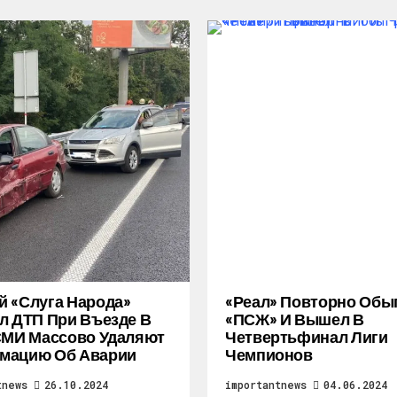
 «слуга Народа»
«Реал» Повторно Обы
л ДТП При Въезде В
«ПСЖ» И Вышел В
СМИ Массово Удаляют
Четвертьфинал Лиги
мацию Об Аварии
Чемпионов
tnews
26.10.2024
importantnews
04.06.2024