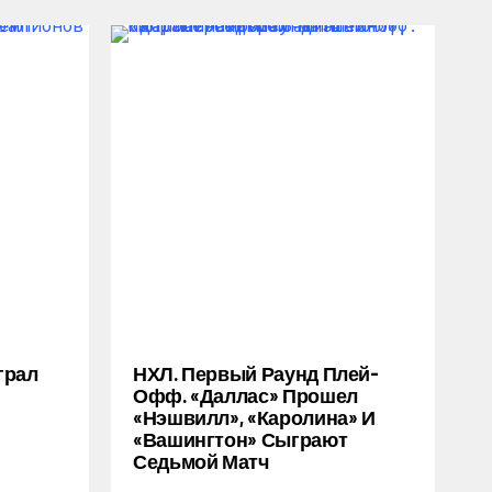
грал
НХЛ. Первый Раунд Плей-
Офф. «Даллас» Прошел
«Нэшвилл», «Каролина» И
«Вашингтон» Сыграют
Седьмой Матч