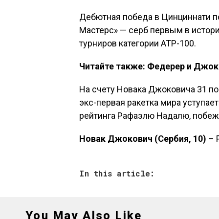
Дебютная победа в Цинциннати п
Мастерс» — серб первым в истор
турниров категории АТР-100.
Читайте также: Федерер и Джо
На счету Новака Джоковича 31 по
экс-первая ракетка мира уступае
рейтинга Рафаэлю Надалю, побежд
Новак Джокович (Сербия, 10)
– 
In this article:
You May Also Like