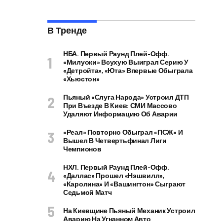
В Тренде
НБА. Первый Раунд Плей-Офф.
«Милуоки» Всухую Выиграл Серию У
«Детройта», «Юта» Впервые Обыграла
«Хьюстон»
Пьяный «слуга Народа» Устроил ДТП
При Въезде В Киев: СМИ Массово
Удаляют Информацию Об Аварии
«Реал» Повторно Обыграл «ПСЖ» И
Вышел В Четвертьфинал Лиги
Чемпионов
НХЛ. Первый Раунд Плей-Офф.
«Даллас» Прошел «Нэшвилл»,
«Каролина» И «Вашингтон» Сыграют
Седьмой Матч
На Киевщине Пьяный Механик Устроил
Аварию На Угнанном Авто