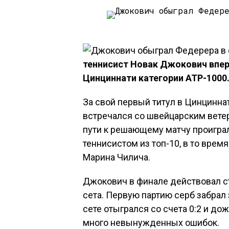
теннисист Новак Джокович впер
Цинциннати категории АТР-1000
За свой первый титул в Цинциннат
встречался со швейцарским вет
пути к решающему матчу проиграл 
теннисистом из топ-10, в то вре
Марина Чилича.
Джокович в финале действовал с
сета. Первую партию серб забрал 
сете отыгрался со счета 0:2 и д
много невынужденных ошибок.