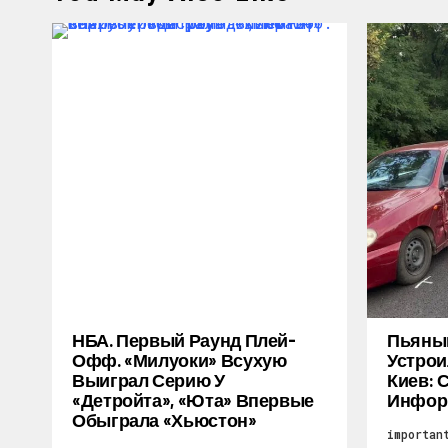
НБА. Первый Раунд Плей-
Пьяный
Офф. «Милуоки» Всухую
Устрои
Выиграл Серию У
Киев: 
«Детройта», «Юта» Впервые
Инфор
Обыграла «Хьюстон»
importan