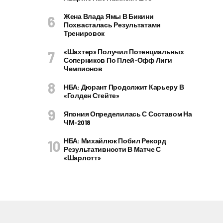
Жена Влада Ямы В Бикини
Похвасталась Результатами
Тренировок
«Шахтер» Получил Потенциальных
Соперников По Плей-Офф Лиги
Чемпионов
НБА: Дюрант Продолжит Карьеру В
«Голден Стейте»
Япония Определилась С Составом На
ЧМ-2018
НБА: Михайлюк Побил Рекорд
Результативности В Матче С
«Шарлотт»