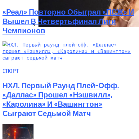
«Реал» Повторно Обыграл «ПСЖ» И
Вышел В Четвертьфинал Лиги
Чемпионов
Алёна Шоптенко Показала
Танцевальный Мастер-Класс На Пляже
В Турции
СПОРТ
НХЛ. Первый Раунд Плей-Офф.
«Даллас» Прошел «Нэшвилл»,
«Каролина» И «Вашингтон»
Сыграют Седьмой Матч