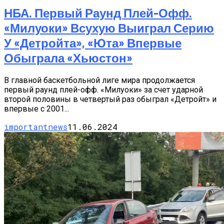
НБА. Первый Раунд Плей-Офф.
«Милуоки» Всухую Выиграл Серию
У «Детройта», «Юта» Впервые
Обыграла «Хьюстон»
В главной баскетбольной лиге мира продолжается
первый раунд плей-офф. «Милуоки» за счет ударной
второй половины в четвертый раз обыграл «Детройт» и
впервые с 2001...
importantnews
11.06.2024