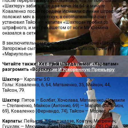
В Египте Госпитализировали 5-
После перерыва игра успокоилась, что не помешало
«Шахтеру» забить еще два мяча. На 64-й минуте
Летнюю Украинку С Признаками
Коваленко после передачи Исмаили с линии штрафной
Изнасилования: Мать Отрицает
положил мяч в «девятку», а окончательный счет
Насилие
установил Тайсон – капитан «Шахтера» пробил со
штрафного, и мяч рикошетом от ноги Мехремича
оказался в сетке.
В заключительном туре первой части сезона «Шахтер» в
Запорожье сыграет с «Зарей», а «Карпаты» примут
«Мариуполь».
«Веном 3» Получил Зловещее
Читайте также: Хет-трик Шведа помог «Карпатам»
разгромить «Ворсклу»
Название И Ускоренную Премьеру
Шахтер
— Карпаты 5:0
Голы: Коваленко, 6, 64, Матвиенко, 35, Майкон, 44,
Тайсон, 79.
Шахтер
: Пятов — Болбат, Хочолава, Матвиенко, Исмаили
— Степаненко, Майкон (Антонио, 69) — Марлос (Соломон,
69), Коваленко (Фернандо, 74), Тайсон — Мораес.
Карпаты
: Пеньков — Сандохадзе, Ковтун, Мегремич,
Гуцуляк — Мякушко, Йода, Толочко (Варгас, 76), Онгла,