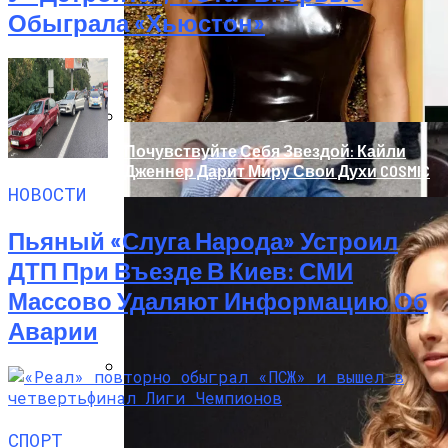
Реанимацию
Обыграла «Хьюстон»
Почувствуйте Себя Звездой: Кайли
Дженнер Дарит Миру Свои Духи COSMIC
НОВОСТИ
Пьяный «слуга Народа» Устроил
ДТП При Въезде В Киев: СМИ
Массово Удаляют Информацию Об
Аварии
В Киеве У Копа, Подозреваемого В
Наркоторговле, Нашли Пистолет
СПОРТ
Януковича