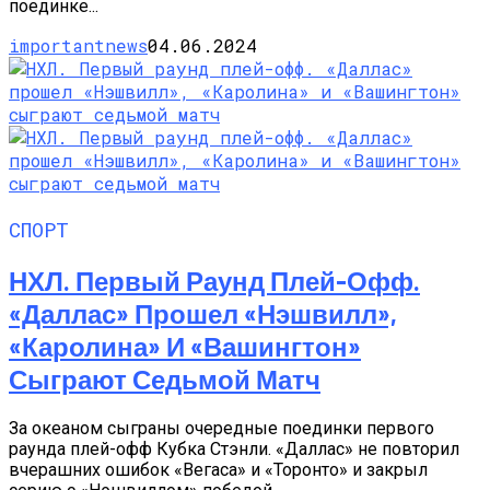
поединке...
importantnews
04.06.2024
СПОРТ
НХЛ. Первый Раунд Плей-Офф.
«Даллас» Прошел «Нэшвилл»,
«Каролина» И «Вашингтон»
Сыграют Седьмой Матч
За океаном сыграны очередные поединки первого
раунда плей-офф Кубка Стэнли. «Даллас» не повторил
вчерашних ошибок «Вегаса» и «Торонто» и закрыл