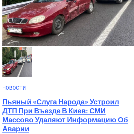
НОВОСТИ
Пьяный «слуга Народа» Устроил
ДТП При Въезде В Киев: СМИ
Массово Удаляют Информацию Об
Аварии