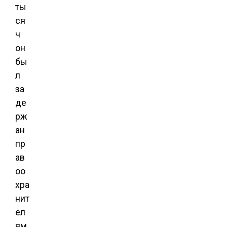
ты
ся
ч
он
бы
л
за
де
рж
ан
пр
ав
оо
хра
нит
ел
ям