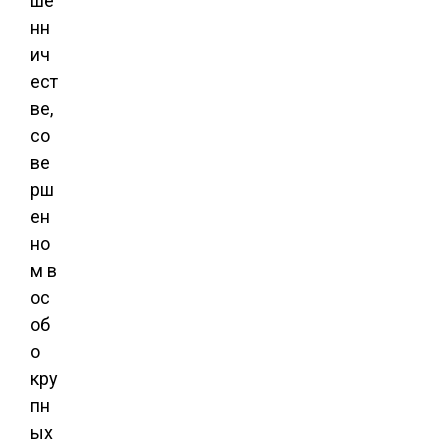
ше
нн
ич
ест
ве,
со
ве
рш
ен
но
м в
ос
об
о
кру
пн
ых