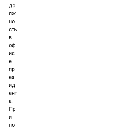
до
лж
но
сть
в
оф
ис
е
пр
ез
ид
ент
а.
Пр
и
по