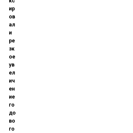
кс
ир
ов
ал
и
ре
зк
ое
ув
ел
ич
ен
ие
го
до
во
го