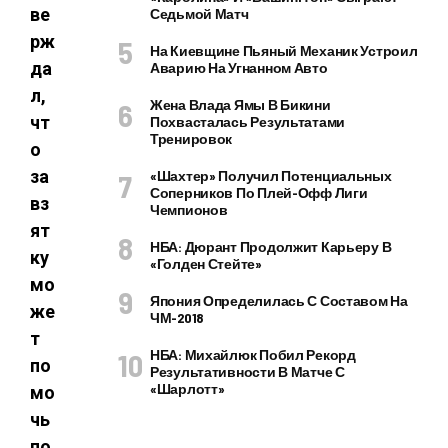
ве
Седьмой Матч
рж
На Киевщине Пьяный Механик Устроил
да
Аварию На Угнанном Авто
л,
Жена Влада Ямы В Бикини
чт
Похвасталась Результатами
Тренировок
о
за
«Шахтер» Получил Потенциальных
Соперников По Плей-Офф Лиги
вз
Чемпионов
ят
НБА: Дюрант Продолжит Карьеру В
ку
«Голден Стейте»
мо
Япония Определилась С Составом На
же
ЧМ-2018
т
НБА: Михайлюк Побил Рекорд
по
Результативности В Матче С
«Шарлотт»
мо
чь
по