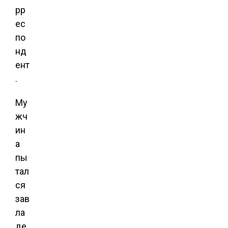
рр
ес
по
нд
ент
.
Му
жч
ин
а
пы
тал
ся
зав
ла
де