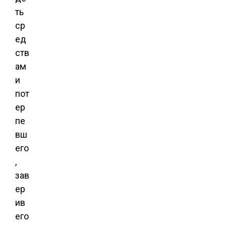
ть
ср
ед
ств
ам
и
пот
ер
пе
вш
его
,
зав
ер
ив
его