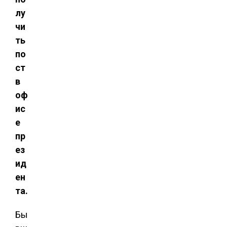
лу
чи
ть
по
ст
в
оф
ис
е
пр
ез
ид
ен
та.
Бы