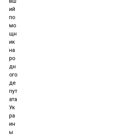
вш
ий
по
мо
щн
ик
на
ро
дн
ого
де
пут
ата
Ук
ра
ин
ы