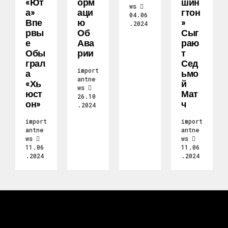
«Ют
Орм
Шин
ws
А»
Аци
Гтон
04.06
Впе
Ю
»
.2024
Рвы
Об
Сыг
Е
Ава
Раю
Обы
Рии
Т
Грал
Сед
import
А
Ьмо
antne
«Хь
Й
ws
Юст
Мат
26.10
Он»
Ч
.2024
import
import
antne
antne
ws
ws
11.06
11.06
.2024
.2024