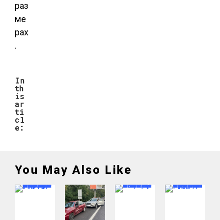
раз
ме
рах
.
In
th
is
ar
ti
cl
e:
You May Also Like