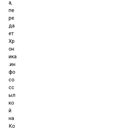
а,
пе
ре
да
ет
Хр
он
ика
.ин
фо
со
сс
ыл
ко
й
на
Ко