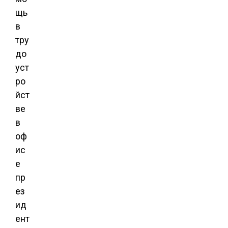
щь
в
тру
до
уст
ро
йст
ве
в
оф
ис
е
пр
ез
ид
ент