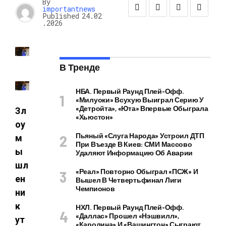
By
importantnews
Published
24.02
.2026
В Тренде
НБА. Первый Раунд Плей-Офф.
«Милуоки» Всухую Выиграл Серию У
«Детройта», «Юта» Впервые Обыграла
Зл
«Хьюстон»
оу
Пьяный «слуга Народа» Устроил ДТП
м
При Въезде В Киев: СМИ Массово
ы
Удаляют Информацию Об Аварии
шл
«Реал» Повторно Обыграл «ПСЖ» И
ен
Вышел В Четвертьфинал Лиги
Чемпионов
ни
к
НХЛ. Первый Раунд Плей-Офф.
«Даллас» Прошел «Нэшвилл»,
ут
«Каролина» И «Вашингтон» Сыграют