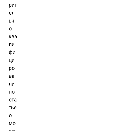
рит
ел
ьн
о
ква
ли
фи
ци
ро
ва
ли
по
ста
тье
о
мо