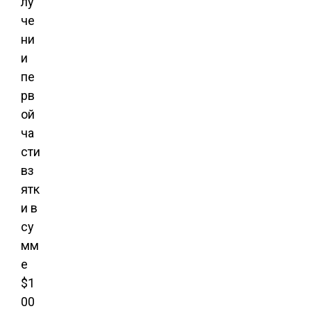
лу
че
ни
и
пе
рв
ой
ча
сти
вз
ятк
и в
су
мм
е
$1
00