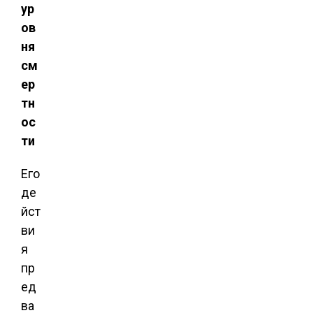
ур
ов
ня
см
ер
тн
ос
ти
Его
де
йст
ви
я
пр
ед
ва