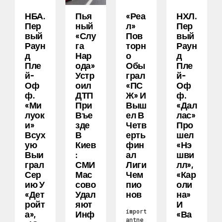
НБА.
Пья
«Реа
НХЛ.
Пер
Ный
Л»
Пер
Вый
«слу
Пов
Вый
Раун
Га
Торн
Раун
Д
Нар
О
Д
Пле
Ода»
Обы
Пле
Й-
Устр
Грал
Й-
Оф
Оил
«ПС
Оф
Ф.
ДТП
Ж» И
Ф.
«Ми
При
Выш
«Дал
Луок
Въе
Ел В
Лас»
И»
Зде
Четв
Про
Всух
В
Ерть
Шел
Ую
Киев
Фин
«Нэ
Выи
:
Ал
Шви
Грал
СМИ
Лиги
Лл»,
Сер
Мас
Чем
«Кар
Ию У
Сово
Пио
Оли
«Дет
Удал
Нов
На»
Ройт
Яют
И
import
А»,
Инф
«Ва
antne