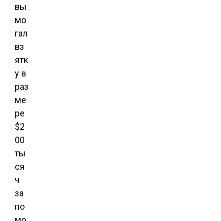
вы
мо
гал
вз
ятк
у в
раз
ме
ре
$2
00
ты
ся
ч
за
по
мо