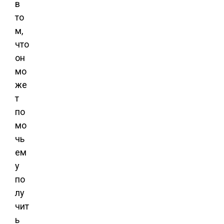
в
то
м,
что
он
мо
же
т
по
мо
чь
ем
у
по
лу
чит
ь