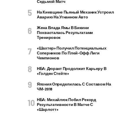
Седьмой Матч
На Киевщине Пьяный Механик Устроил
Аварию На Угнанном Авто
Жена Влада Ямы В Бикини
Похвасталась Результатами
Тренировок
«Шахтер» Получил Потенциальных
Соперников По Плей-Офф Лиги
Чемпионов
НБА: Дюрант Продолжит Карьеру В
«Голден Стейте»
Япония Определилась С Составом На
ЧМ-2018
НБА: Михайлюк Побил Рекорд
Результативности В Матче С
«Шарлотт»