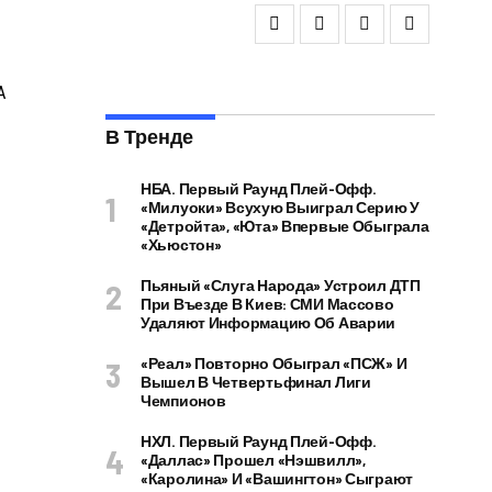
В Тренде
НБА. Первый Раунд Плей-Офф.
«Милуоки» Всухую Выиграл Серию У
«Детройта», «Юта» Впервые Обыграла
«Хьюстон»
Пьяный «слуга Народа» Устроил ДТП
При Въезде В Киев: СМИ Массово
Удаляют Информацию Об Аварии
«Реал» Повторно Обыграл «ПСЖ» И
Вышел В Четвертьфинал Лиги
Чемпионов
НХЛ. Первый Раунд Плей-Офф.
«Даллас» Прошел «Нэшвилл»,
«Каролина» И «Вашингтон» Сыграют