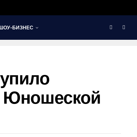
ШОУ-БИЗНЕС
тупило
з Юношеской