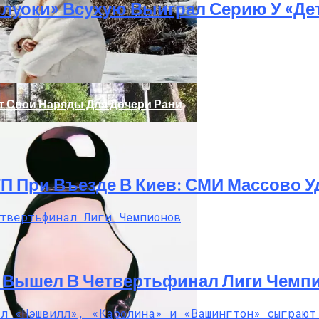
луоки» Всухую Выиграл Серию У «Де
т Свои Наряды Для Дочери Рани
ТП При Въезде В Киев: СМИ Массово
дание
И Вышел В Четвертьфинал Лиги Чемп