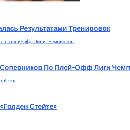
й Мастер-Класс На Пляже В Турции
алась Результатами Тренировок
 Соперников По Плей-Офф Лиги Чем
«Голден Стейте»