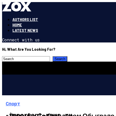
AUTHORS LIST
HOME
LATEST NEWS
Connect with us
Hi, What Are You Looking For?
Спорт
important-news.ru
«Динамо» Со Скандалом Обыграло 