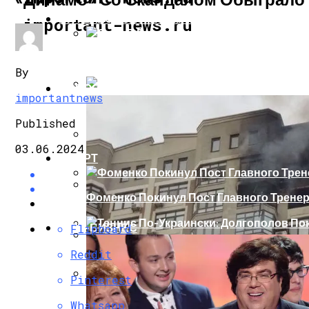
ИНТЕРЕСНОЕ И ПОЗНАВАТЕЛЬНОЕ
important-news.ru
Сеть В Восторге От Упитанного Кота, О
By
НОВОСТИ
importantnews
В Сети Высмеяли Свадебный Подарок П
Published
03.06.2024
СПОРТ
«Князь, Где Вы Шлялись»: В Сети Высм
Фоменко Покинул Пост Главного Трене
Репетицию Парада В Киеве Высмеяли 
ШОУ-БИЗНЕС
Flipboard
Теннис По-Украински: Долгополов Поки
Reddit
В Швеции Белый Медведь Застрял В Окн
Pinterest
Роналду Остается В «Реале» До 2020 Год
Whatsapp