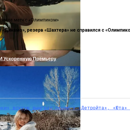
а «Динамо», резерв «Шахтера» не справился с «Олимпик
 И Ускоренную Премьеру
 29-Летний Мужчина