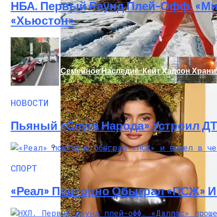
НБА. Первый Раунд Плей-Офф. «Ми
«Хьюстон»
Семейное Наследие: Кейт Хадсон Храни
НОВОСТИ
Пьяный «слуга Народа» Устроил Д
В Киеве Ночью Сгорело Заброшенное З
СПОРТ
«Реал» Повторно Обыграл «ПСЖ» 