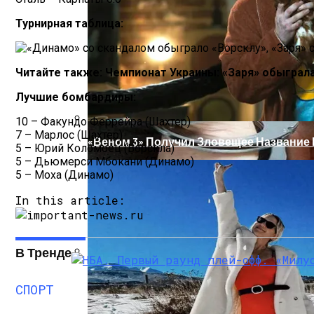
Турнирная таблица:
Читайте также: Чемпионат Украины: «Заря» обыграл
Лучшие бомбардиры:
10 – Факундо Феррейра (Шахтер)
7 – Марлос (Шахтер)
«Веном 3» Получил Зловещее Название
5 – Юрий Коломоец (Ворскла)
5 – Дьюмерси Мбокани (Динамо)
5 – Моха (Динамо)
In this article:
В Тренде
В Николаеве Во Время Задержания Умер
СПОРТ