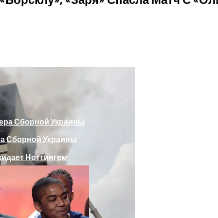
божающего Стоять На Задних Лапах
утина Главе МИД Австрии
еяли Российский Лайнер, «заблудившийся» В Крыму
ра Сборной Украины
Веселыми Фотожабами
дает Ноттингем
е Отеля, Знатно Позавтракав
а