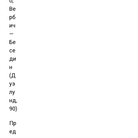
о,
Ве
рб
ич
—
Бе
се
ди
н
(Д
уэ
лу
нд,
90)
Пр
ед