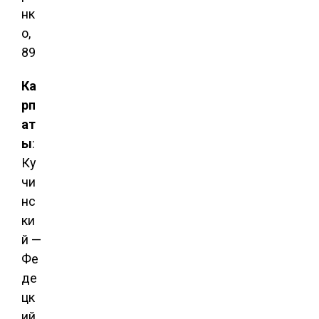
нк
о,
89
Ка
рп
ат
ы
:
Ку
чи
нс
ки
й —
Фе
де
цк
ий,