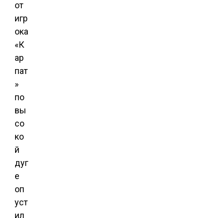
от
игр
ока
«К
ар
пат
»
по
вы
со
ко
й
дуг
е
оп
уст
ил