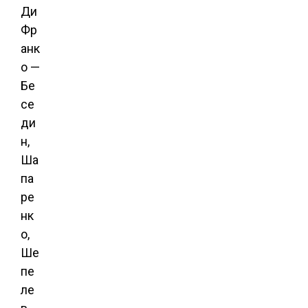
Ди
Фр
анк
о —
Бе
се
ди
н,
Ша
па
ре
нк
о,
Ше
пе
ле