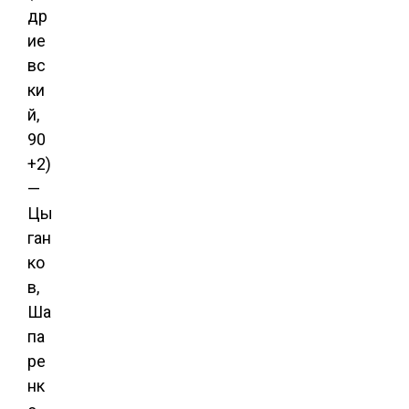
др
ие
вс
ки
й,
90
+2)
—
Цы
ган
ко
в,
Ша
па
ре
нк