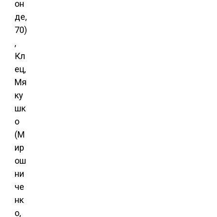
он
де,
70)
,
Кл
ец,
Мя
ку
шк
о
(М
ир
ош
ни
че
нк
о,