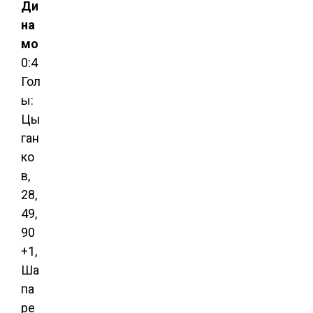
Ди
на
мо
0:4
Гол
ы:
Цы
ган
ко
в,
28,
49,
90
+1,
Ша
па
ре