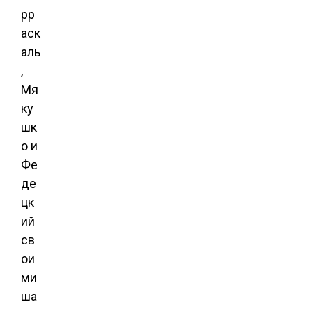
рр
аск
аль
,
Мя
ку
шк
о и
Фе
де
цк
ий
св
ои
ми
ша