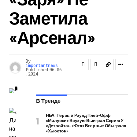
Заметила
«Арсенал»
By
importantnews
Published
06.06
.2024
В Тренде
НБА. Первый Раунд Плей-Офф.
«Милуоки» Всухую Выиграл Серию У
«Детройта», «Юта» Впервые Обыграла
«Хьюстон»