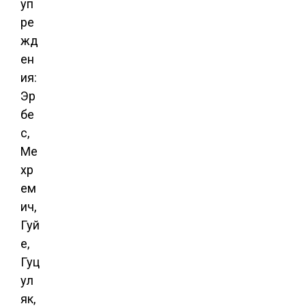
уп
ре
жд
ен
ия:
Эр
бе
с,
Ме
хр
ем
ич,
Гуй
е,
Гуц
ул
як,