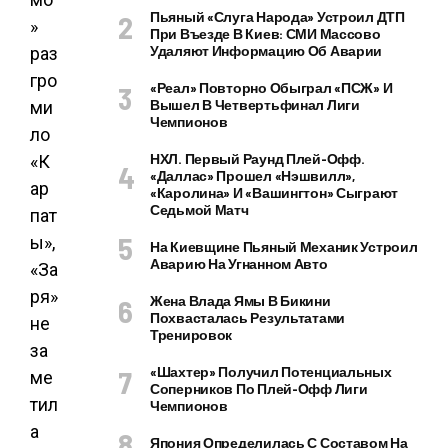
Пьяный «слуга Народа» Устроил ДТП
При Въезде В Киев: СМИ Массово
Удаляют Информацию Об Аварии
«Реал» Повторно Обыграл «ПСЖ» И
Вышел В Четвертьфинал Лиги
Чемпионов
НХЛ. Первый Раунд Плей-Офф.
«Даллас» Прошел «Нэшвилл»,
«Каролина» И «Вашингтон» Сыграют
Седьмой Матч
На Киевщине Пьяный Механик Устроил
Аварию На Угнанном Авто
Жена Влада Ямы В Бикини
Похвасталась Результатами
Тренировок
«Шахтер» Получил Потенциальных
Соперников По Плей-Офф Лиги
Чемпионов
Япония Определилась С Составом На