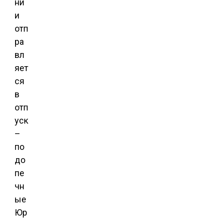
ни
и
отп
ра
вл
яет
ся
в
отп
уск
–
по
до
пе
чн
ые
Юр