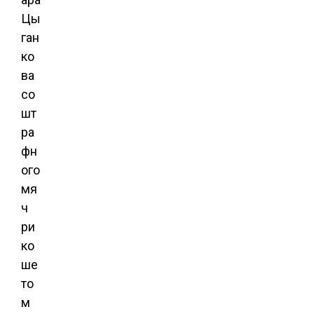
Цы
ган
ко
ва
со
шт
ра
фн
ого
мя
ч
ри
ко
ше
то
м