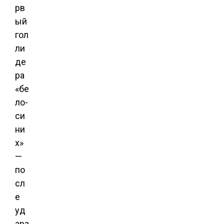
рв
ый
гол
ли
де
ра
«бе
ло-
си
ни
х»
—
по
сл
е
уд
ара