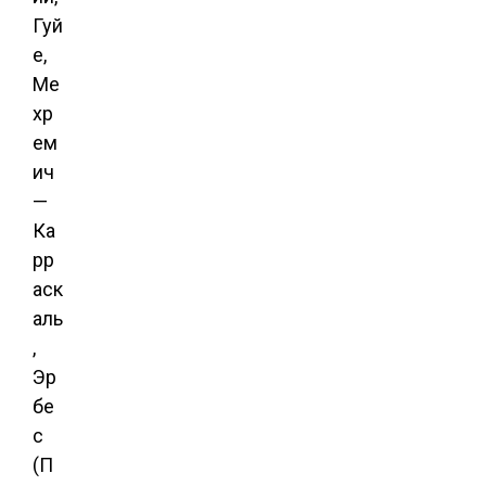
Гуй
е,
Ме
хр
ем
ич
—
Ка
рр
аск
аль
,
Эр
бе
с
(П