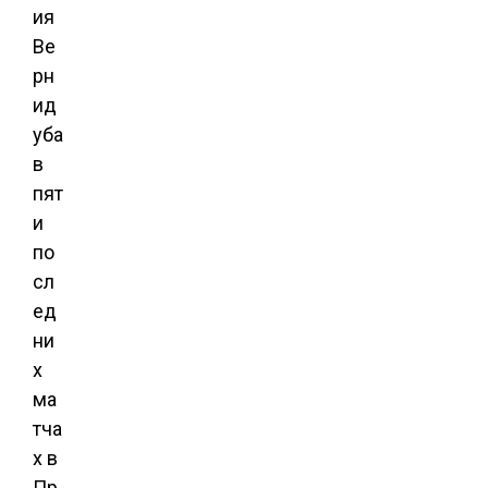
ия
Ве
рн
ид
уба
в
пят
и
по
сл
ед
ни
х
ма
тча
х в
Пр