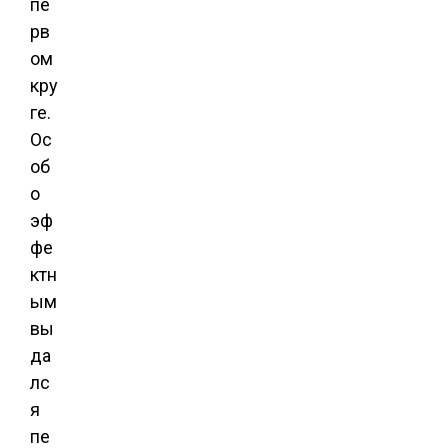
пе
рв
ом
кру
ге.
Ос
об
о
эф
фе
ктн
ым
вы
да
лс
я
пе