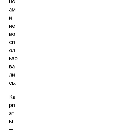
нс
ам
и
не
во
сп
ол
ьзо
ва
ли
сь.
Ка
рп
ат
ы
—