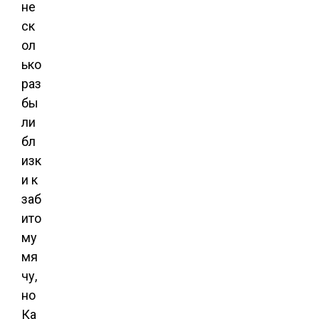
не
ск
ол
ько
раз
бы
ли
бл
изк
и к
заб
ито
му
мя
чу,
но
Ка