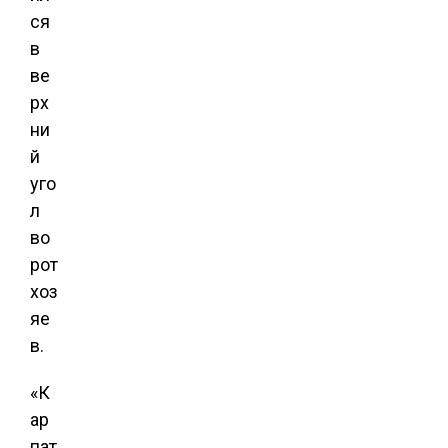
ся
в
ве
рх
ни
й
уго
л
во
рот
хоз
яе
в.
«К
ар
пат