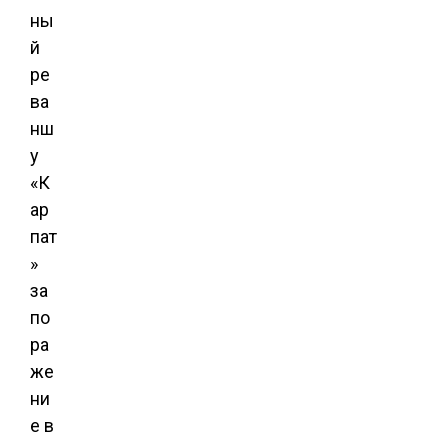
ны
й
ре
ва
нш
у
«К
ар
пат
»
за
по
ра
же
ни
е в