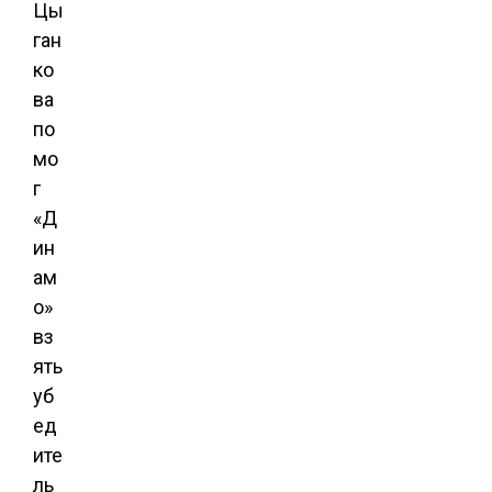
Цы
ган
ко
ва
по
мо
г
«Д
ин
ам
о»
вз
ять
уб
ед
ите
ль