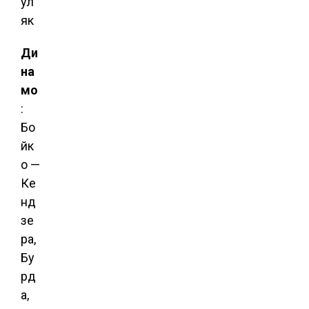
ул
як
Ди
на
мо
:
Бо
йк
о —
Ке
нд
зе
ра,
Бу
рд
а,