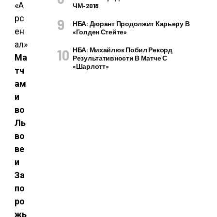
ЧМ-2018
НБА: Дюрант Продолжит Карьеру В
«Голден Стейте»
НБА: Михайлюк Побил Рекорд
Ма
Результативности В Матче С
«Шарлотт»
тч
ам
и
во
Ль
во
ве
и
За
по
ро
жь