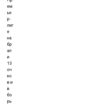
ем
ье
р-
лиг
е
на
бр
ал
и
13
оч
ко
в и
в
бо
рь