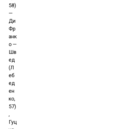
58)
—
Ди
Фр
анк
о —
Шв
ед
(Л
еб
ед
ен
ко,
57)
,
Гуц