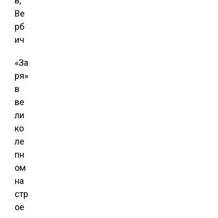
в,
Ве
рб
ич
«За
ря»
в
ве
ли
ко
ле
пн
ом
на
стр
ое