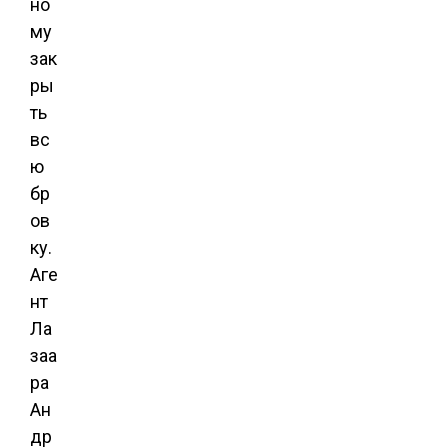
но
му
зак
ры
ть
вс
ю
бр
ов
ку.
Аге
нт
Ла
заа
ра
Ан
др