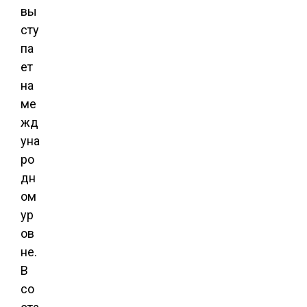
вы
сту
па
ет
на
ме
жд
уна
ро
дн
ом
ур
ов
не.
В
со