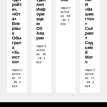
Ройт
Яют
И
import
А»,
Инф
«Ва
antne
«Ют
Орм
Шин
ws
04
А»
Аци
Гтон
.06.2
Впе
Ю
»
024
Рвы
Об
Сыг
Е
Ава
Раю
Обы
Рии
Т
Грал
Сед
import
А
Ьмо
antne
«Хь
Й
ws
26
Юст
Мат
.10.2
Он»
Ч
024
import
import
antne
antne
ws
11
ws
11
.06.2
.06.2
024
024