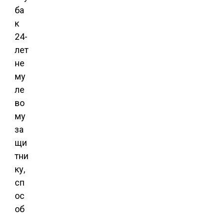
ба
к
24-
лет
не
му
ле
во
му
за
щи
тни
ку,
сп
ос
об