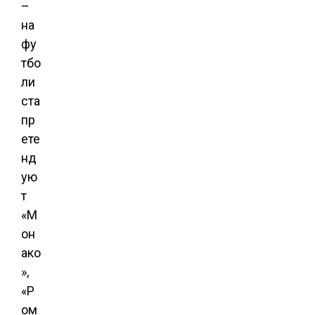
–
на
фу
тбо
ли
ста
пр
ете
нд
ую
т
«М
он
ако
»,
«Р
ом