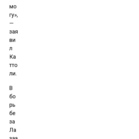
мо
гу»,
—
зая
ви
л
Ка
тто
ли.
В
бо
рь
бе
за
Ла
заа