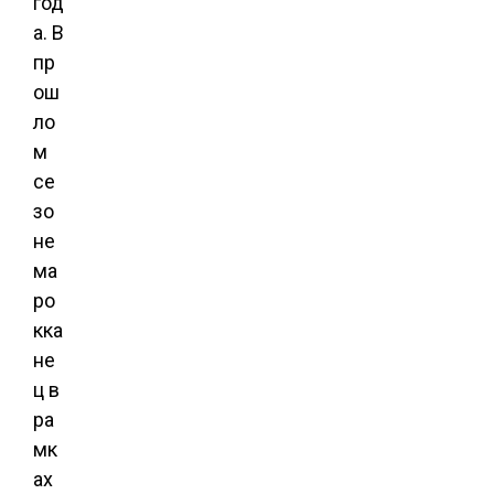
год
а. В
пр
ош
ло
м
се
зо
не
ма
ро
кка
не
ц в
ра
мк
ах