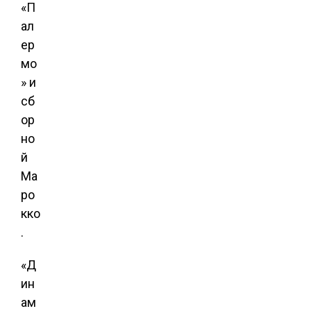
«П
ал
ер
мо
» и
сб
ор
но
й
Ма
ро
кко
.
«Д
ин
ам