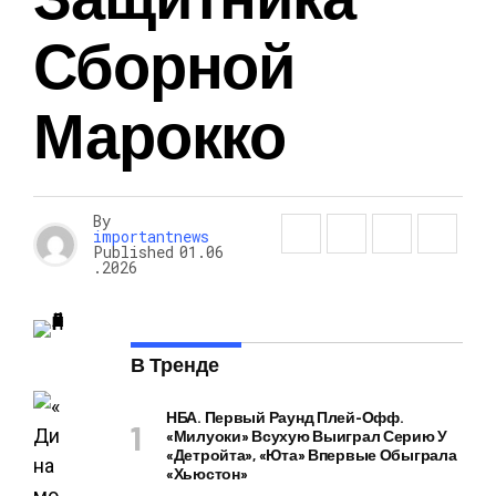
Сборной
Марокко
By
importantnews
Published
01.06
.2026
В Тренде
НБА. Первый Раунд Плей-Офф.
«Милуоки» Всухую Выиграл Серию У
«Детройта», «Юта» Впервые Обыграла
«Хьюстон»