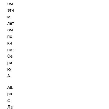
ом
эти
м
лет
ом
по
ки
нет
Се
ри
ю
А.
Аш
ра
ф
Ла