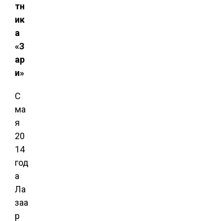
тн
ик
а
«З
ар
и»
С
ма
я
20
14
год
а
Ла
заа
р