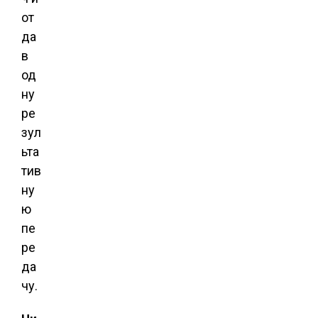
от
да
в
од
ну
ре
зул
ьта
тив
ну
ю
пе
ре
да
чу.