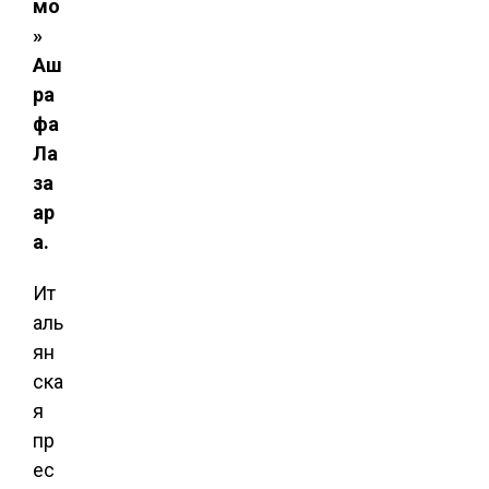
мо
»
Аш
ра
фа
Ла
за
ар
а.
Ит
аль
ян
ска
я
пр
ес