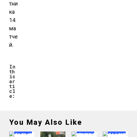
тни
ка
14
ма
тче
й.
In
th
is
ar
ti
cl
e:
You May Also Like