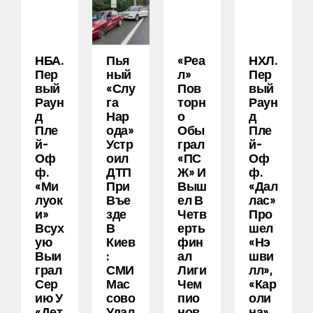
НБА.
Пья
«Реа
НХЛ.
Пер
Ный
Л»
Пер
Вый
«слу
Пов
Вый
Раун
Га
Торн
Раун
Д
Нар
О
Д
Пле
Ода»
Обы
Пле
Й-
Устр
Грал
Й-
Оф
Оил
«ПС
Оф
Ф.
ДТП
Ж» И
Ф.
«Ми
При
Выш
«Дал
Луок
Въе
Ел В
Лас»
И»
Зде
Четв
Про
Всух
В
Ерть
Шел
Ую
Киев
Фин
«Нэ
Выи
:
Ал
Шви
Грал
СМИ
Лиги
Лл»,
Сер
Мас
Чем
«Кар
Ию У
Сово
Пио
Оли
«Дет
Удал
Нов
На»