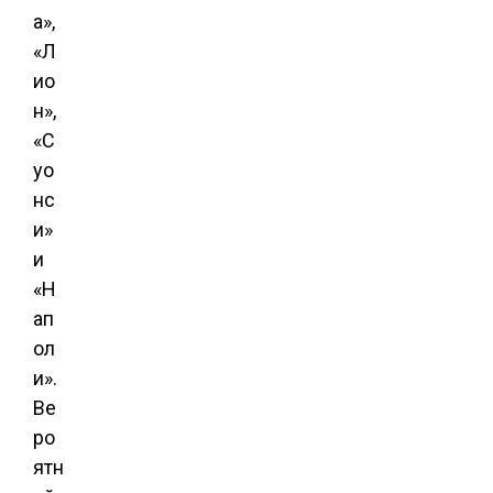
а»,
«Л
ио
н»,
«С
уо
нс
и»
и
«Н
ап
ол
и».
Ве
ро
ятн