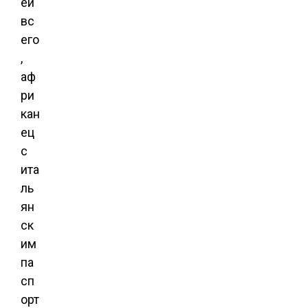
ей
вс
его
,
аф
ри
кан
ец
с
ита
ль
ян
ск
им
па
сп
орт