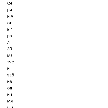
Се
ри
и А
от
ыг
ра
л
30
ма
тче
й,
заб
ив
од
ин
мя
ч и