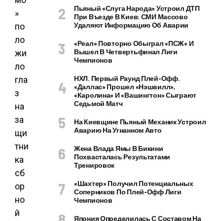
Пьяный «слуга Народа» Устроил ДТП
При Въезде В Киев: СМИ Массово
Удаляют Информацию Об Аварии
«Реал» Повторно Обыграл «ПСЖ» И
Вышел В Четвертьфинал Лиги
Чемпионов
НХЛ. Первый Раунд Плей-Офф.
«Даллас» Прошел «Нэшвилл»,
«Каролина» И «Вашингтон» Сыграют
Седьмой Матч
На Киевщине Пьяный Механик Устроил
Аварию На Угнанном Авто
Жена Влада Ямы В Бикини
Похвасталась Результатами
Тренировок
«Шахтер» Получил Потенциальных
Соперников По Плей-Офф Лиги
Чемпионов
Япония Определилась С Составом На