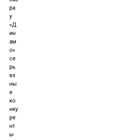
ра
у
«Д
ин
ам
о»
се
рь
ез
ны
е
ко
нку
ре
нт
ы