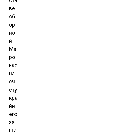
ста
ве
сб
ор
но
й
Ма
ро
кко
на
сч
ету
кра
йн
его
за
щи