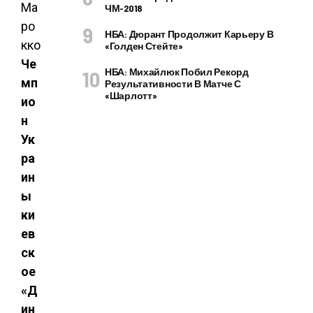
ЧМ-2018
НБА: Дюрант Продолжит Карьеру В
«Голден Стейте»
Че
НБА: Михайлюк Побил Рекорд
мп
Результативности В Матче С
«Шарлотт»
ио
н
Ук
ра
ин
ы
ки
ев
ск
ое
«Д
ин