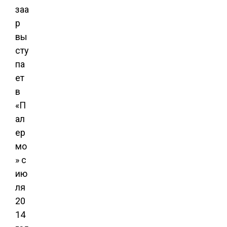
заа
р
вы
сту
па
ет
в
«П
ал
ер
мо
» с
ию
ля
20
14