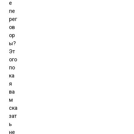
е
пе
рег
ов
ор
ы?
Эт
ого
по
ка
я
ва
м
ска
зат
ь
не