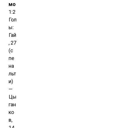
мо
1:2
Гол
ы:
Гай
, 27
(с
пе
на
льт
и)
—
Цы
ган
ко
в,
14