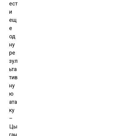
ест
и
ещ
е
од
ну
ре
зул
ьта
тив
ну
ю
ата
ку
–
Цы
ган