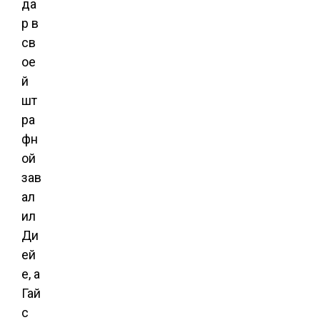
да
р в
св
ое
й
шт
ра
фн
ой
зав
ал
ил
Ди
ей
е, а
Гай
с