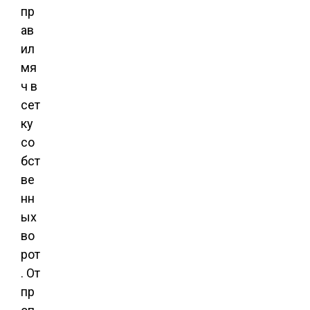
пр
ав
ил
мя
ч в
сет
ку
со
бст
ве
нн
ых
во
рот
. От
пр