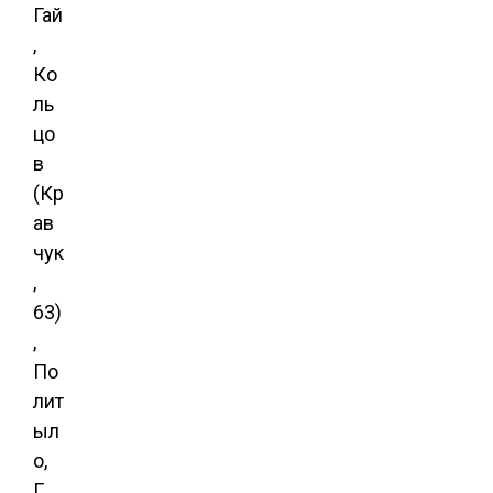
Гай
,
Ко
ль
цо
в
(Кр
ав
чук
,
63)
,
По
лит
ыл
о,
Г.