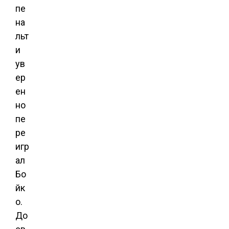
пе
на
льт
и
ув
ер
ен
но
пе
ре
игр
ал
Бо
йк
о.
До