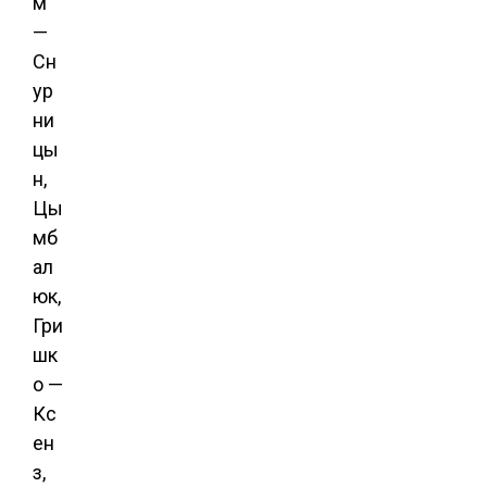
м
—
Сн
ур
ни
цы
н,
Цы
мб
ал
юк,
Гри
шк
о —
Кс
ен
з,