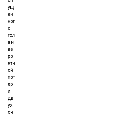
оп
ущ
ен
ног
о
гол
а и
ве
ро
ятн
ой
пот
ер
и
дв
ух
оч