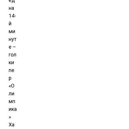
ед
на
14-
й
ми
нут
е –
гол
ки
пе
р
«О
ли
мп
ика
»
Ха