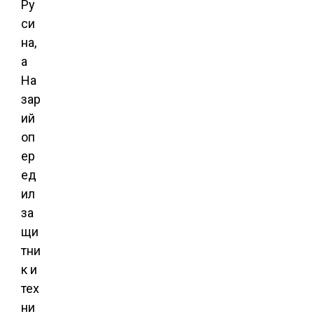
Ру
си
на,
а
На
зар
ий
оп
ер
ед
ил
за
щи
тни
к и
тех
ни