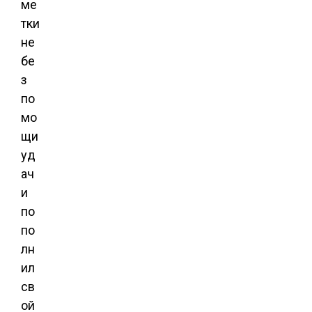
ме
тки
не
бе
з
по
мо
щи
уд
ач
и
по
по
лн
ил
св
ой