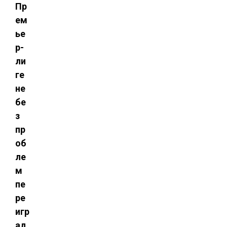
Пр
ем
ье
р-
ли
ге
не
бе
з
пр
об
ле
м
пе
ре
игр
ал