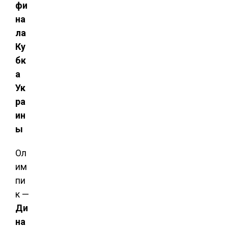
фи
на
ла
Ку
бк
а
Ук
ра
ин
ы
Ол
им
пи
к —
Ди
на