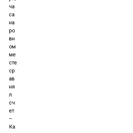
ча
са
на
ро
вн
ом
ме
сте
ср
ав
ня
л
сч
ет
–
Ка