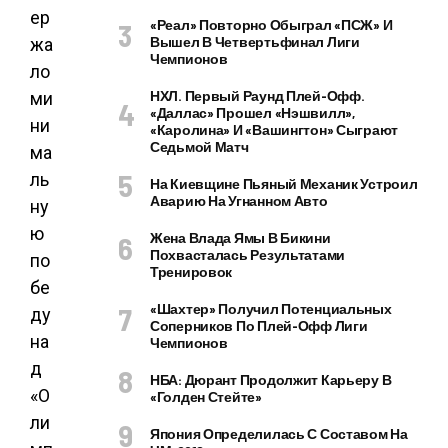
«Реал» Повторно Обыграл «ПСЖ» И
Вышел В Четвертьфинал Лиги
Чемпионов
НХЛ. Первый Раунд Плей-Офф.
«Даллас» Прошел «Нэшвилл»,
«Каролина» И «Вашингтон» Сыграют
Седьмой Матч
На Киевщине Пьяный Механик Устроил
Аварию На Угнанном Авто
Жена Влада Ямы В Бикини
Похвасталась Результатами
Тренировок
«Шахтер» Получил Потенциальных
Соперников По Плей-Офф Лиги
Чемпионов
НБА: Дюрант Продолжит Карьеру В
«Голден Стейте»
Япония Определилась С Составом На