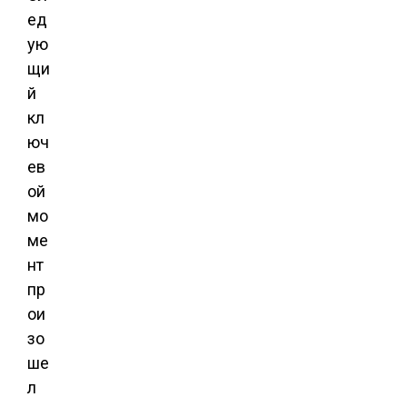
ед
ую
щи
й
кл
юч
ев
ой
мо
ме
нт
пр
ои
зо
ше
л