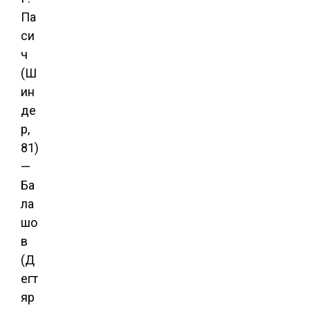
Па
си
ч
(Ш
ин
де
р,
81)
—
Ба
ла
шо
в
(Д
егт
яр