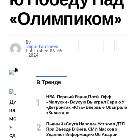
«Олимпиком»
By
importantnews
Published
06.06
.2024
В Тренде
НБА. Первый Раунд Плей-Офф.
«Милуоки» Всухую Выиграл Серию У
«Детройта», «Юта» Впервые Обыграла
«Хьюстон»
Пьяный «слуга Народа» Устроил ДТП
При Въезде В Киев: СМИ Массово
Удаляют Информацию Об Аварии