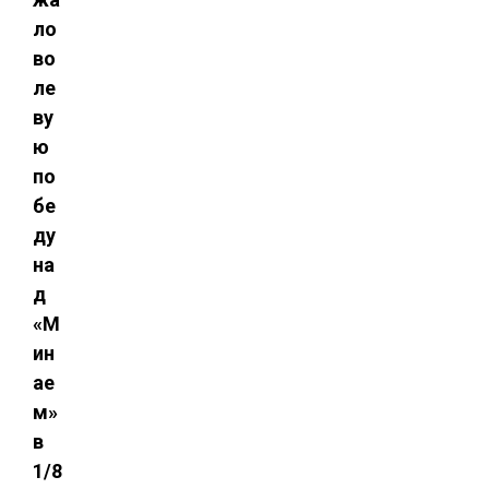
ло
во
ле
ву
ю
по
бе
ду
на
д
«М
ин
ае
м»
в
1/8