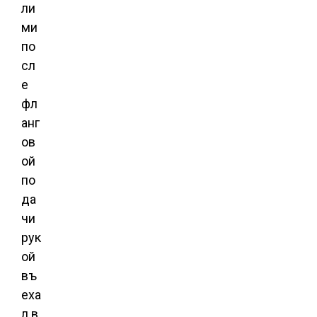
ли
ми
по
сл
е
фл
анг
ов
ой
по
да
чи
рук
ой
въ
еха
л в