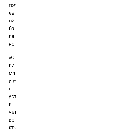
гол
ев
ой
ба
ла
нс.
«О
ли
мп
ик»
сп
уст
я
чет
ве
рть