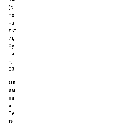
(с
пе
на
льт
и),
Ру
си
н,
39
Ол
им
пи
к
:
Бе
ти