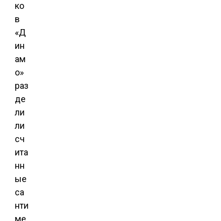
ко
в
«Д
ин
ам
о»
раз
де
ли
ли
сч
ита
нн
ые
са
нти
ме