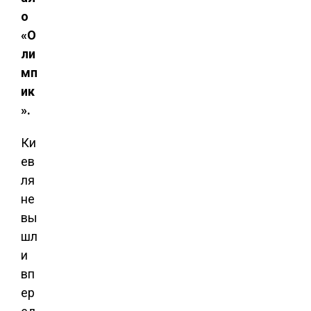
о
«О
ли
мп
ик
».
Ки
ев
ля
не
вы
шл
и
вп
ер