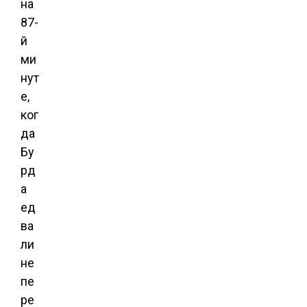
на
87-
й
ми
нут
е,
ког
да
Бу
рд
а
ед
ва
ли
не
пе
ре