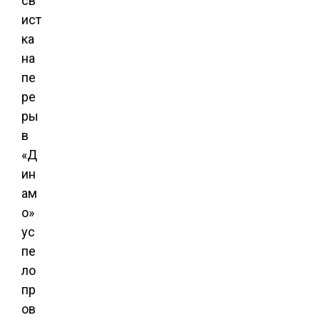
св
ист
ка
на
пе
ре
ры
в
«Д
ин
ам
о»
ус
пе
ло
пр
ов