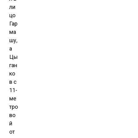
ли
цо
Гар
ма
шу,
а
Цы
ган
ко
в с
11-
ме
тро
во
й
от