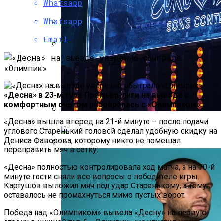
Whatsapp
Репетицию Парада В Киеве Высмеяли
Веселыми Фотожабами
Whatsapp
«Шальке» Присматривается К
Email
Ярмоленко
В Швеции Белый Медведь Застрял В
Окне Отеля, Знатно Позавтракав
«Десна» в 23-м туре Премьер-лиги на выезде с
Украинские Боксеры-Профессионалы
комфортным счетом разобралась с «Олимпиком».
Не Выступят На Олимпиаде
«Десна» вышла вперед на 21-й минуте – после подачи
«Евровидение-2022»: Названы
углового Старенький головой сделал удобную скидку на
Участники Нацотбора
Дениса Фаворова, которому никто не помешал
переправить мяч в сетку.
Реванш Кличко-Фьюри Перенесен Из-
«Десна» полностью контролировала ход матча, а на 70-й
За Травмы Британца
минуте гости сняли все вопросы о победителе игры.
Картушов выложил мяч под удар Старенькому, а тому
оставалось не промахнуться мимо пустых ворот.
Победа над «Олимпиком» вывела «Десну» на первую