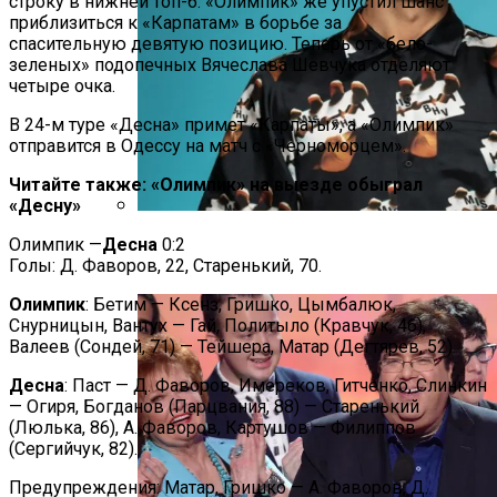
строку в нижней топ-6. «Олимпик» же упустил шанс
приблизиться к «Карпатам» в борьбе за
спасительную девятую позицию. Теперь от «бело-
зеленых» подопечных Вячеслава Шевчука отделяют
четыре очка.
В 24-м туре «Десна» примет «Карпаты», а «Олимпик»
отправится в Одессу на матч с «Черноморцем».
Читайте также: «Олимпик» на выезде обыграл
«Десну»
Дуэт Из Украины Выступит На
Олимпик —
Десна
0:2
Легендарном Фестивале Coachella
Голы: Д. Фаворов, 22, Старенький, 70.
Олимпик
: Бетим — Ксенз, Гришко, Цымбалюк,
Снурницын, Вантух — Гай, Политыло (Кравчук, 46),
Валеев (Сондей, 71) — Тейшера, Матар (Дегтярев, 52).
Десна
: Паст — Д. Фаворов, Имереков, Гитченко, Слинкин
— Огиря, Богданов (Парцвания, 88) — Старенький
(Люлька, 86), А. Фаворов, Картушов — Филиппов
(Сергийчук, 82).
Предупреждения: Матар, Гришко — А. Фаворов, Д.