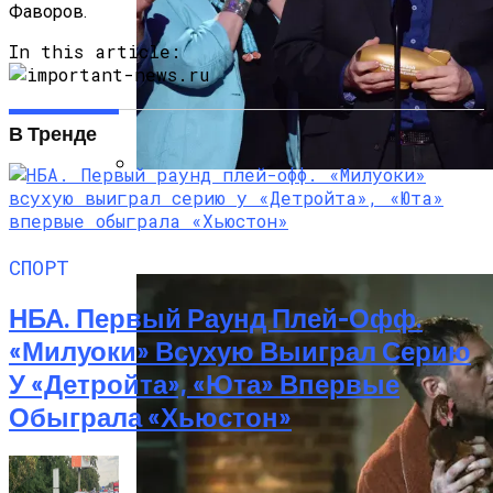
Фаворов.
In this article:
В Тренде
Тёмная Сторона Детских Шоу: Куда
Пропал Скандальный Создатель
Никелодеона
СПОРТ
НБА. Первый Раунд Плей-Офф.
«Милуоки» Всухую Выиграл Серию
У «Детройта», «Юта» Впервые
Обыграла «Хьюстон»