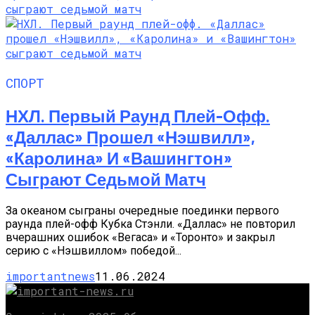
СПОРТ
НХЛ. Первый Раунд Плей-Офф.
«Даллас» Прошел «Нэшвилл»,
«Каролина» И «Вашингтон»
Сыграют Седьмой Матч
За океаном сыграны очередные поединки первого
раунда плей-офф Кубка Стэнли. «Даллас» не повторил
вчерашних ошибок «Вегаса» и «Торонто» и закрыл
серию с «Нэшвиллом» победой...
importantnews
11.06.2024