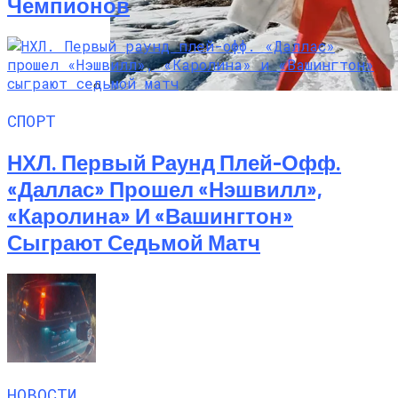
Чемпионов
Семейное Наследие: Кейт Хадсон
СПОРТ
Хранит Свои Наряды Для Дочери Рани
НХЛ. Первый Раунд Плей-Офф.
«Даллас» Прошел «Нэшвилл»,
«Каролина» И «Вашингтон»
Сыграют Седьмой Матч
НОВОСТИ