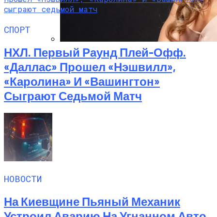
СПОРТ
НХЛ. Первый Раунд Плей-Офф.
Алёна Шоптенко Показала
«Даллас» Прошел «Нэшвилл»,
Танцевальный Мастер-Класс На Пляже
В Турции
«Каролина» И «Вашингтон»
Сыграют Седьмой Матч
НОВОСТИ
На Киевщине Пьяный Механик
Устроил Аварию На Угнанном Авто