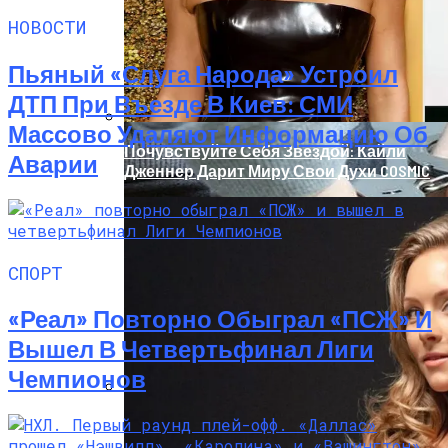
Наркоторговле, Нашли Пистолет
НОВОСТИ
Януковича
Пьяный «слуга Народа» Устроил
ДТП При Въезде В Киев: СМИ
Массово Удаляют Информацию Об
Почувствуйте Себя Звездой: Кайли
Аварии
Дженнер Дарит Миру Свои Духи COSMIC
СПОРТ
«Реал» Повторно Обыграл «ПСЖ» И
Вышел В Четвертьфинал Лиги
Чемпионов
В Николаеве Во Время Задержания
Умер 29-Летний Мужчина