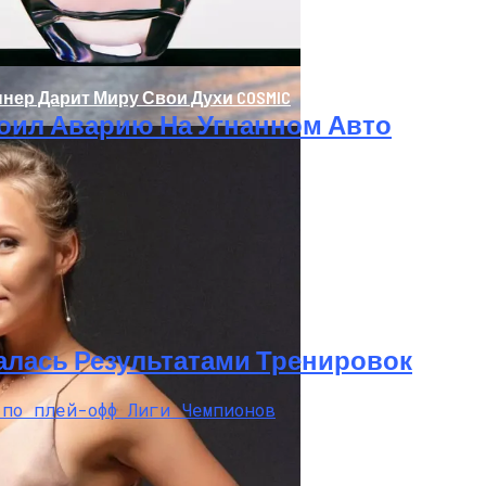
нер Дарит Миру Свои Духи COSMIC
оил Аварию На Угнанном Авто
олаев: Столкнулись Два Грузовика
алась Результатами Тренировок