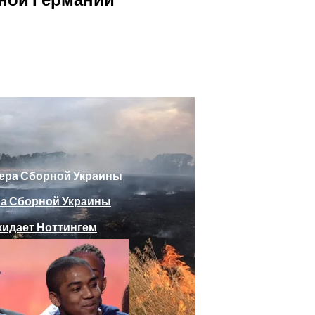
божающего Стоять На Задних Лапах
утина Главе МИД Австрии
еяли Российский Лайнер, «заблудившийся» В Крыму
ра Сборной Украины
Веселыми Фотожабами
дает Ноттингем
е Отеля, Знатно Позавтракав
а