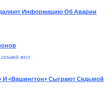
 Удаляют Информацию Об Аварии
ионов
» И «Вашингтон» Сыграют Седьмой
 Насилие