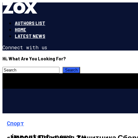
AUTHORS LIST
HOME
LATEST NEWS
Connect with us
Hi, What Are You Looking For?
Спорт
important-news.ru
«Челси» Подписал Защитника Сбор