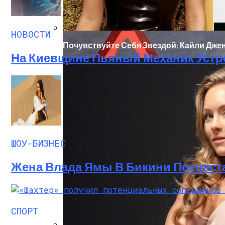
НОВОСТИ
Почувствуйте Себя Звездой: Кайли Джен
На Киевщине Пьяный Механик Устр
«Морковное» ДТП На Трассе Одесса-Ник
ШОУ-БИЗНЕС
Жена Влада Ямы В Бикини Похваст
СПОРТ