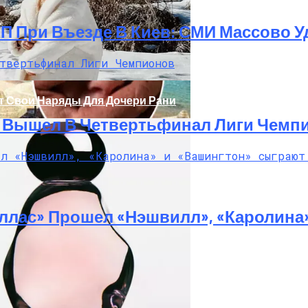
ТП При Въезде В Киев: СМИ Массово
т Свои Наряды Для Дочери Рани
И Вышел В Четвертьфинал Лиги Чемп
ллас» Прошел «Нэшвилл», «Каролина
Украинку С Признаками Изнасилования: Мать Отрицает