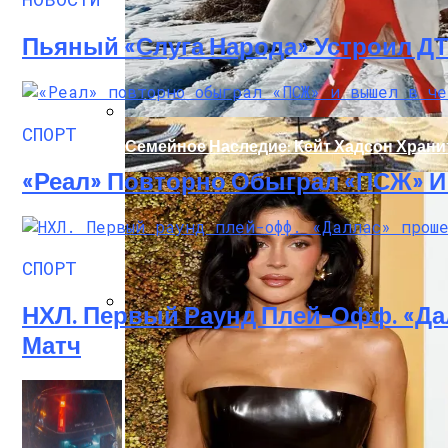
Пьяный «слуга Народа» Устроил Д
СПОРТ
Семейное Наследие: Кейт Хадсон Храни
«Реал» Повторно Обыграл «ПСЖ» 
СПОРТ
НХЛ. Первый Раунд Плей-Офф. «Да
В Египте Госпитализировали 5-Летнюю 
Матч