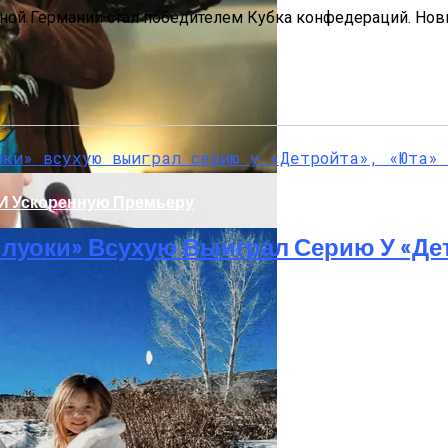
рной Германии стал победителем Кубка конфедераций. Н
 И Ускоренную Премьеру
луоки» Всухую Выиграл Серию У «Де
т Осложнений Коронавируса