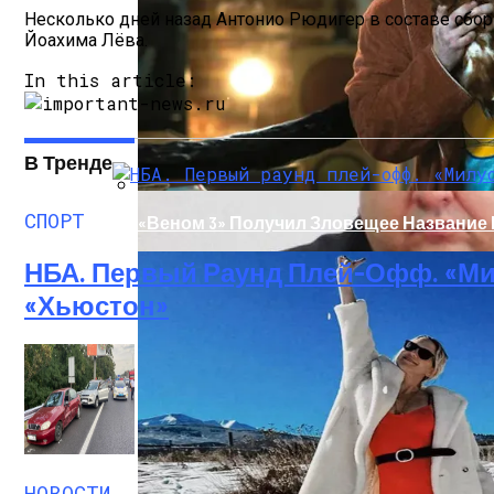
Несколько дней назад Антонио Рюдигер в составе сбо
Йоахима Лёва.
In this article:
В Тренде
СПОРТ
«Веном 3» Получил Зловещее Название
НБА. Первый Раунд Плей-Офф. «Ми
«Хьюстон»
Прокурор Хмельницкой Области Умер О
НОВОСТИ