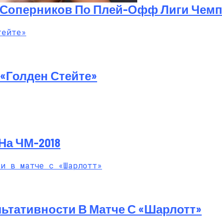
 Соперников По Плей-Офф Лиги Чем
й Мастер-Класс На Пляже В Турции
«Голден Стейте»
На ЧМ-2018
ьтативности В Матче С «Шарлотт»