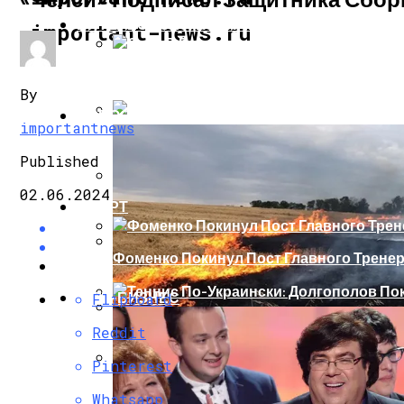
ИНТЕРЕСНОЕ И ПОЗНАВАТЕЛЬНОЕ
important-news.ru
Сеть В Восторге От Упитанного Кота, О
By
НОВОСТИ
importantnews
В Сети Высмеяли Свадебный Подарок П
Published
02.06.2024
СПОРТ
«Князь, Где Вы Шлялись»: В Сети Высм
Фоменко Покинул Пост Главного Трене
Репетицию Парада В Киеве Высмеяли 
ШОУ-БИЗНЕС
Flipboard
Теннис По-Украински: Долгополов Поки
Reddit
В Швеции Белый Медведь Застрял В Окн
Pinterest
Роналду Остается В «Реале» До 2020 Год
Whatsapp